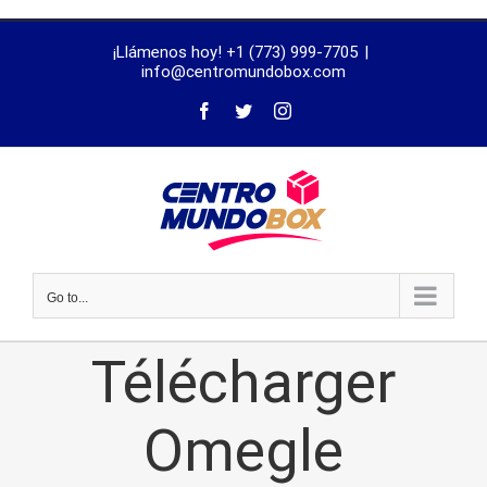
trustworthy
¡Llámenos hoy! +1 (773) 999-7705
|
dissertation
info@centromundobox.com
proofreading
services
Go to...
Télécharger
Omegle