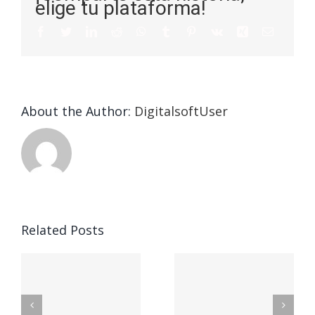
elige tu plataforma!
About the Author:
DigitalsoftUser
Die
Selektion
eines
Vegasino
f
Casinos
Related Posts
– Ο
t
auf
προορισμός
zuhilfena
σας για
durch