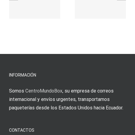
γρήγορο
attraktive
παιχνίδι
Vermittlun
και
blo?
άμεσες
s
Einzahlung
νίκες
erfordert
meine
Augenmer
INFORMACIÓN
Somos
CentroMundoBox
, su empresa de correos
internacional y envíos urgentes, transportamos
paqueterías desde los Estados Unidos hacia Ecuador.
CONTACTOS