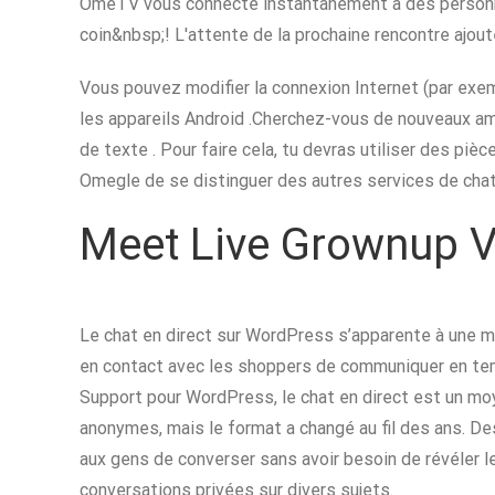
OmeTV vous connecte instantanément à des personnes
coin&nbsp;! L'attente de la prochaine rencontre ajoute
Vous pouvez modifier la connexion Internet (par exem
les appareils Android .Cherchez-vous de nouveaux am
de texte . Pour faire cela, tu devras utiliser des p
Omegle de se distinguer des autres services de chat
Meet Live Grownup V
Le chat en direct sur WordPress s’apparente à une m
en contact avec les shoppers de communiquer en tem
Support pour WordPress, le chat en direct est un moye
anonymes, mais le format a changé au fil des ans. 
aux gens de converser sans avoir besoin de révéler 
conversations privées sur divers sujets.