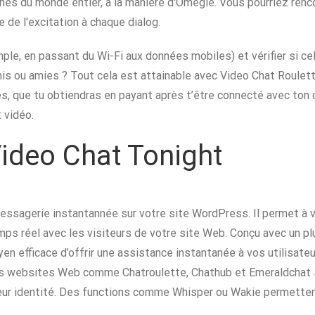
 du monde entier, à la manière d'Omegle. Vous pourriez rencon
 de l'excitation à chaque dialog.
ple, en passant du Wi-Fi aux données mobiles) et vérifier si cel
is ou amies ? Tout cela est attainable avec Video Chat Roulett
ièces, que tu obtiendras en payant après t’être connecté avec to
 vidéo.
ideo Chat Tonight
essagerie instantannée sur votre site WordPress. Il permet à 
ps réel avec les visiteurs de votre site Web. Conçu avec un
n efficace d’offrir une assistance instantanée à vos utilisateur
Des websites Web comme Chatroulette, Chathub et Emeraldchat
leur identité. Des functions comme Whisper ou Wakie permetten