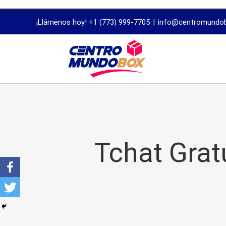
trustworthy
¡Llámenos hoy! +1 (773) 999-7705
|
info@centromundo
dissertation
proofreading
services
Tchat Gratu