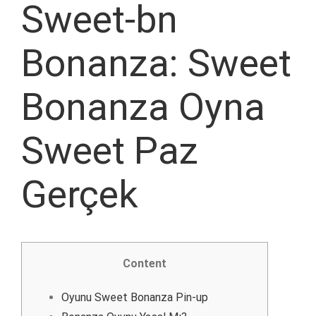
Sweet-bn
Bonanza: Sweet
Bonanza Oyna
Sweet Paz
Gerçek
Content
Oyunu Sweet Bonanza Pin-up