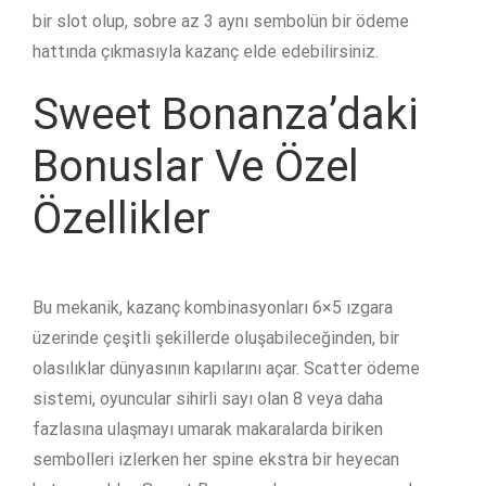
bir slot olup, sobre az 3 aynı sembolün bir ödeme
hattında çıkmasıyla kazanç elde edebilirsiniz.
Sweet Bonanza’daki
Bonuslar Ve Özel
Özellikler
Bu mekanik, kazanç kombinasyonları 6×5 ızgara
üzerinde çeşitli şekillerde oluşabileceğinden, bir
olasılıklar dünyasının kapılarını açar. Scatter ödeme
sistemi, oyuncular sihirli sayı olan 8 veya daha
fazlasına ulaşmayı umarak makaralarda biriken
sembolleri izlerken her spine ekstra bir heyecan