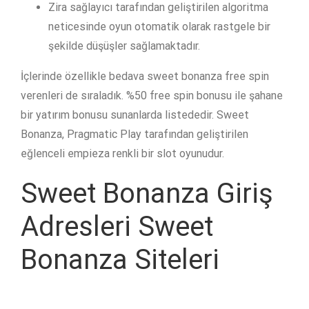
Zira sağlayıcı tarafından geliştirilen algoritma
neticesinde oyun otomatik olarak rastgele bir
şekilde düşüşler sağlamaktadır.
İçlerinde özellikle bedava sweet bonanza free spin
verenleri de sıraladık. %50 free spin bonusu ile şahane
bir yatırım bonusu sunanlarda listededir. Sweet
Bonanza, Pragmatic Play tarafından geliştirilen
eğlenceli empieza renkli bir slot oyunudur.
Sweet Bonanza Giriş
Adresleri Sweet
Bonanza Siteleri