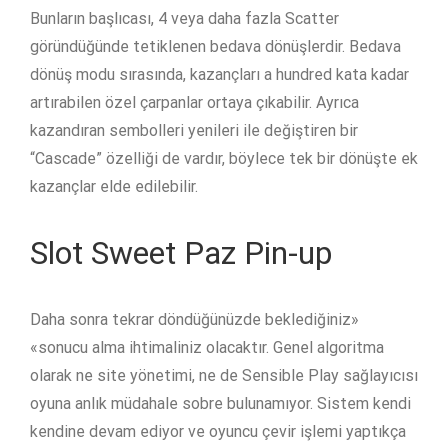
Bunların başlıcası, 4 veya daha fazla Scatter
göründüğünde tetiklenen bedava dönüşlerdir. Bedava
dönüş modu sırasında, kazançları a hundred kata kadar
artırabilen özel çarpanlar ortaya çıkabilir. Ayrıca
kazandıran sembolleri yenileri ile değiştiren bir
“Cascade” özelliği de vardır, böylece tek bir dönüşte ek
kazançlar elde edilebilir.
Slot Sweet Paz Pin-up
Daha sonra tekrar döndüğünüzde beklediğiniz»
«sonucu alma ihtimaliniz olacaktır. Genel algoritma
olarak ne site yönetimi, ne de Sensible Play sağlayıcısı
oyuna anlık müdahale sobre bulunamıyor. Sistem kendi
kendine devam ediyor ve oyuncu çevir işlemi yaptıkça