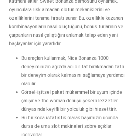
katmanı ekler. Sweet Bonanza demosunu oynamak,
oyunculara risk almadan slotun mekaniklerini ve
özelliklerini tanıma fırsatı sunar. Bu, özellikle kazanan
kombinasyonların nasıl oluştuğunu, bonus turlarının ve
çarpanların nasıl çalıştığını anlamak talep eden yeni
başlayanlar için yararlıdır.
Bu araçları kullanmak, Nice Bonanza 1000
deneyiminizin ağızda acı bir tat bırakmadan tatlı
bir deneyim olarak kalmasını sağlamaya yardımcı
olabilir.
Görsel-işitsel paket mükemmel bir uyum içinde
çalışır ve the woman dönüşü şekerli lezzetler
dünyasında keyifli bir yolculuk gibi hissettirir.
Bu bir koca istatistik olarak başımızın ucunda
dursa de uma slot makineleri sobre açıklar
içeriyorlar.