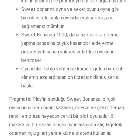
kullanılmak üzere promosyonlar da sağlamaktadır.
Sweet bonanza oyna ve şeker oyunu oyna gibi
birçok isimle anılan oyundan yüksek kazanç
sağlamanız mümkün.
Sweet Bonanza 1000, daha az sıklıkta ödeme
yapma pahasına büyük kazançlar elde etme
potansiyeli sunan yüksek volatilite oyununu
benimser.
Oyuncular, tablo verilerine karşılık gelen bir ödül
alır empieza ardından on ücretsiz dönüş serisi
başlar.
Pragmatic Play’in sunduğu Sweet Bonanza, birçok
oyuncunun beğenisini kazanan, meyve ve şeker temalı,
renkli empieza heyecan verici bir slot oyunudur. 6
makara ve 5 sıradan oluşan oyun alanında alışılageldik
ödeme» «çizgileri yerine küme sistemi kullanılır.