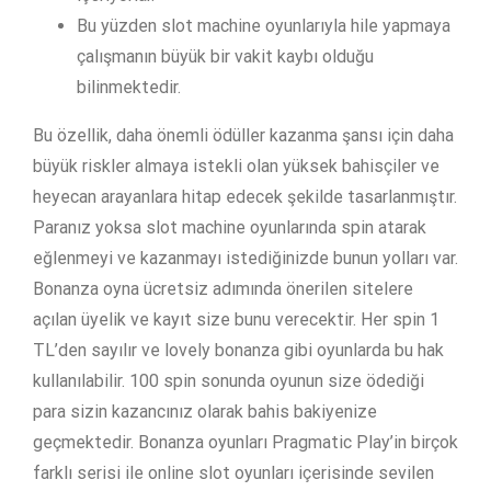
Bu yüzden slot machine oyunlarıyla hile yapmaya
çalışmanın büyük bir vakit kaybı olduğu
bilinmektedir.
Bu özellik, daha önemli ödüller kazanma şansı için daha
büyük riskler almaya istekli olan yüksek bahisçiler ve
heyecan arayanlara hitap edecek şekilde tasarlanmıştır.
Paranız yoksa slot machine oyunlarında spin atarak
eğlenmeyi ve kazanmayı istediğinizde bunun yolları var.
Bonanza oyna ücretsiz adımında önerilen sitelere
açılan üyelik ve kayıt size bunu verecektir. Her spin 1
TL’den sayılır ve lovely bonanza gibi oyunlarda bu hak
kullanılabilir. 100 spin sonunda oyunun size ödediği
para sizin kazancınız olarak bahis bakiyenize
geçmektedir. Bonanza oyunları Pragmatic Play’in birçok
farklı serisi ile online slot oyunları içerisinde sevilen