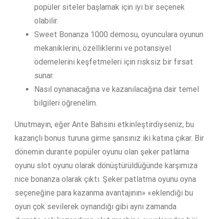
popüler siteler başlamak için iyi bir seçenek
olabilir.
Sweet Bonanza 1000 demosu, oyunculara oyunun
mekaniklerini, özelliklerini ve potansiyel
ödemelerini keşfetmeleri için risksiz bir fırsat
sunar.
Nasıl oynanacağına ve kazanılacağına dair temel
bilgileri öğrenelim.
Unutmayın, eğer Ante Bahsini etkinleştirdiyseniz, bu
kazançlı bonus turuna girme şansınız iki katına çıkar. Bir
dönemin durante popüler oyunu olan şeker patlama
oyunu slot oyunu olarak dönüştürüldüğünde karşımıza
nice bonanza olarak çıktı. Şeker patlatma oyunu oyna
seçeneğine para kazanma avantajının» «eklendiği bu
oyun çok sevilerek oynandığı gibi aynı zamanda