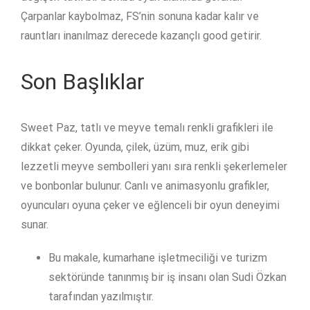
Çarpanlar kaybolmaz, FS’nin sonuna kadar kalır ve
rauntları inanılmaz derecede kazançlı good getirir.
Son Başlıklar
Sweet Paz, tatlı ve meyve temalı renkli grafikleri ile
dikkat çeker. Oyunda, çilek, üzüm, muz, erik gibi
lezzetli meyve sembolleri yanı sıra renkli şekerlemeler
ve bonbonlar bulunur. Canlı ve animasyonlu grafikler,
oyuncuları oyuna çeker ve eğlenceli bir oyun deneyimi
sunar.
Bu makale, kumarhane işletmeciliği ve turizm
sektöründe tanınmış bir iş insanı olan Sudi Özkan
tarafından yazılmıştır.