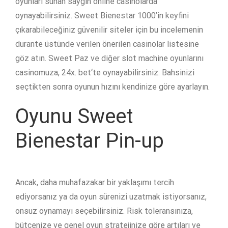
oyunları sunan saygın online casinolarda
oynayabilirsiniz. Sweet Bienestar 1000’in keyfini
çıkarabileceğiniz güvenilir siteler için bu incelemenin
durante üstünde verilen önerilen casinolar listesine
göz atın. Sweet Paz ve diğer slot machine oyunlarını
casinomuza, 24x. bet‘te oynayabilirsiniz. Bahsinizi
seçtikten sonra oyunun hızını kendinize göre ayarlayın.
Oyunu Sweet
Bienestar Pin-up
Ancak, daha muhafazakar bir yaklaşımı tercih
ediyorsanız ya da oyun sürenizi uzatmak istiyorsanız,
onsuz oynamayı seçebilirsiniz. Risk toleransınıza,
bütçenize ve genel oyun stratejinize göre artıları ve