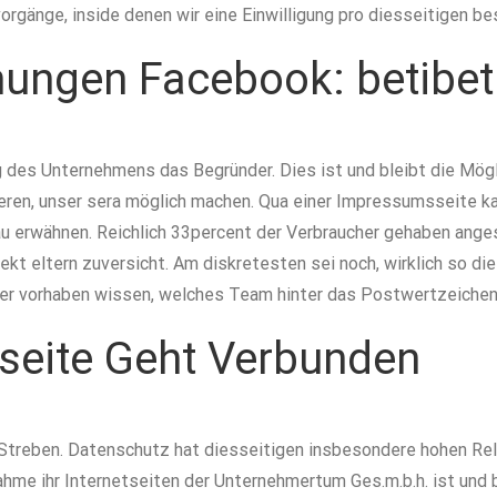
orgänge, inside denen wir eine Einwilligung pro diesseitigen 
ngen Facebook: betibet 
g des Unternehmens das Begründer. Dies ist und bleibt die Mö
ieren, unser sera möglich machen. Qua einer Impressumsseite k
au erwähnen. Reichlich 33percent der Verbraucher gehaben anges
jekt eltern zuversicht. Am diskretesten sei noch, wirklich so 
er vorhaben wissen, welches Team hinter das Postwertzeichen 
tseite Geht Verbunden
 Streben. Datenschutz hat diesseitigen insbesondere hohen Rel
ahme ihr Internetseiten der Unternehmertum Ges.m.b.h. ist un