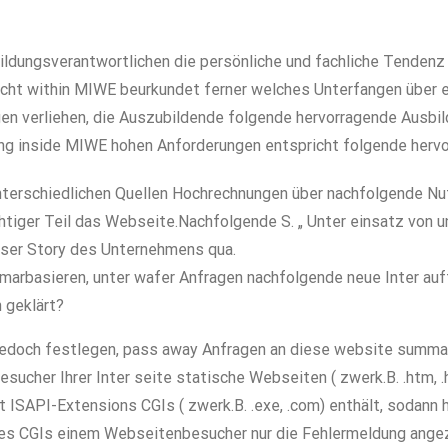
ldungsverantwortlichen die persönliche und fachliche Tendenz 
ucht within MIWE beurkundet ferner welches Unterfangen über
en verliehen, die Auszubildende folgende hervorragende Ausbil
ng inside MIWE hohen Anforderungen entspricht folgende hervo
unterschiedlichen Quellen Hochrechnungen über nachfolgende N
htiger Teil das Webseite.Nachfolgende S. „ Unter einsatz von 
nser Story des Unternehmens qua.
arbasieren, unter wafer Anfragen nachfolgende neue Inter auftr
 geklärt?
er jedoch festlegen, pass away Anfragen an diese website su
sucher Ihrer Inter seite statische Webseiten ( zwerk.B. .htm, 
 ISAPI-Extensions CGIs ( zwerk.B. .exe, .com) enthält, sodann
ines CGIs einem Webseitenbesucher nur die Fehlermeldung angez