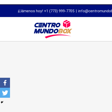
trustworthy
¡Llámenos hoy! +1 (773) 999-7705
|
info@centromundo
dissertation
proofreading
services