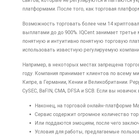
сайтов, которые не регулируются и пытаются ук
платформами. После того, как торговая платфор
Возможность торговать более чем 14 криптовал
выплатами до до 900%. IQCent занимает третье
понятную и интуитивно понятную торговую пла
использовать известную регулируемую компан
Например, в некоторых местах запрещена торго
году. Компания принимает клиентов по всему ми
Кипре, в Германии, Кении и Великобритании. Pep
CySEC, BaFIN, CMA, DFSA и SCB. Если вы новичо
Наконец, на торговой онлайн-платформе Ma
Сервис содержит огромное количество тор
Или поддаются эмоциям, после чего заклю
Условия для работы, предлагаемые пользо