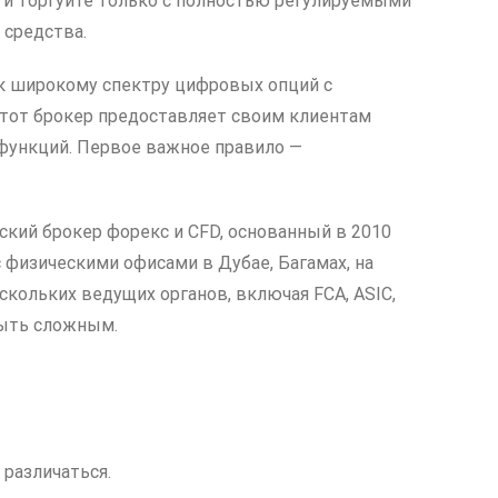
ы и торгуйте только с полностью регулируемыми
 средства.
 к широкому спектру цифровых опций с
Этот брокер предоставляет своим клиентам
функций. Первое важное правило —
кий брокер форекс и CFD, основанный в 2010
 физическими офисами в Дубае, Багамах, на
скольких ведущих органов, включая FCA, ASIC,
быть сложным.
различаться.