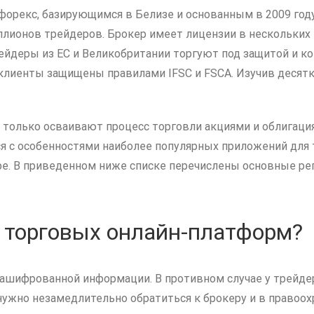
орекс, базирующимся в Белизе и основанным в 2009 году
миллионов трейдеров. Брокер имеет лицензии в нескольки
ейдеры из ЕС и Великобритании торгуют под защитой и к
 клиенты защищены правилами IFSC и FSCA. Изучив десят
 только осваивают процесс торговли акциями и облигаци
 с особенностями наиболее популярных приложений для 
е. В приведенном ниже списке перечислены основные регу
 торговых онлайн-платформ?
ашифрованной информации. В противном случае у трейде
нужно незамедлительно обратиться к брокеру и в правоо