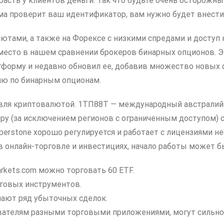
расть у клиентов деньги. Так что будьте очень осторожн
ма проверит ваш идентификатор, вам нужно будет внести
ютами, а также на Форексе с низкими спредами и доступ
 место в нашем сравнении брокеров бинарных опционов. 
тформу и недавно обновил ее, добавив множество новых 
ию по бинарным опционам.
вля криптовалютой. 1ТП88Т — международный австралийс
ру (за исключением регионов с ограниченным доступом) с
perstone хорошо регулируется и работает с лицензиями не
к в онлайн-торговле и инвестициях, начало работы может 
rkets.com можно торговать 60 ETF.
говых инструментов.
чают ряд убыточных сделок.
вателям разными торговыми приложениями, могут сильно 