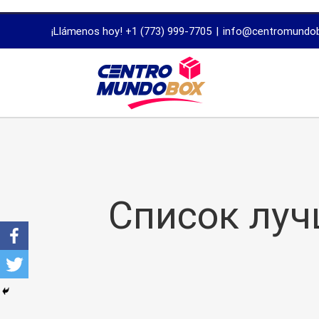
trustworthy
¡Llámenos hoy! +1 (773) 999-7705
|
info@centromundo
dissertation
proofreading
services
Список луч