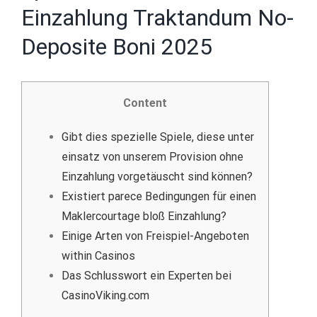
Einzahlung Traktandum No-
Deposite Boni 2025
Content
Gibt dies spezielle Spiele, diese unter
einsatz von unserem Provision ohne
Einzahlung vorgetäuscht sind können?
Existiert parece Bedingungen für einen
Maklercourtage bloß Einzahlung?
Einige Arten von Freispiel-Angeboten
within Casinos
Das Schlusswort ein Experten bei
CasinoViking.com