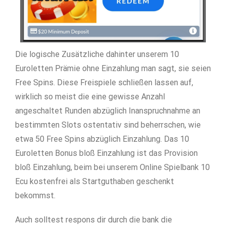
Die logische Zusätzliche dahinter unserem 10
Euroletten Prämie ohne Einzahlung man sagt, sie seien
Free Spins. Diese Freispiele schließen lassen auf,
wirklich so meist die eine gewisse Anzahl
angeschaltet Runden abzüglich Inanspruchnahme an
bestimmten Slots ostentativ sind beherrschen, wie
etwa 50 Free Spins abzüglich Einzahlung. Das 10
Euroletten Bonus bloß Einzahlung ist das Provision
bloß Einzahlung, beim bei unserem Online Spielbank 10
Ecu kostenfrei als Startguthaben geschenkt
bekommst.
Auch solltest respons dir durch die bank die