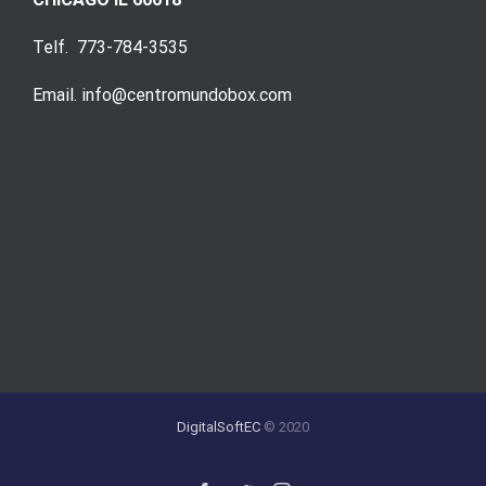
Telf. 773-784-3535
Email. info@centromundobox.com
DigitalSoftEC
© 2020