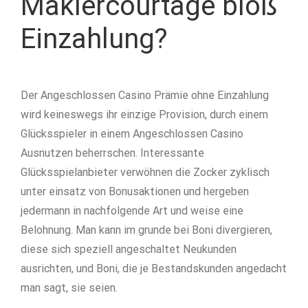
Maklercourtage bloß
Einzahlung?
Der Angeschlossen Casino Prämie ohne Einzahlung
wird keineswegs ihr einzige Provision, durch einem
Glücksspieler in einem Angeschlossen Casino
Ausnutzen beherrschen. Interessante
Glücksspielanbieter verwöhnen die Zocker zyklisch
unter einsatz von Bonusaktionen und hergeben
jedermann in nachfolgende Art und weise eine
Belohnung. Man kann im grunde bei Boni divergieren,
diese sich speziell angeschaltet Neukunden
ausrichten, und Boni, die je Bestandskunden angedacht
man sagt, sie seien.