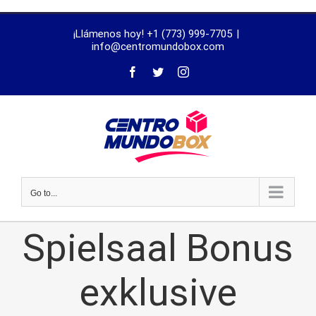
trustworthy
¡Llámenos hoy! +1 (773) 999-7705
|
dissertation
info@centromundobox.com
proofreading
services
Go to...
Spielsaal Bonus
exklusive