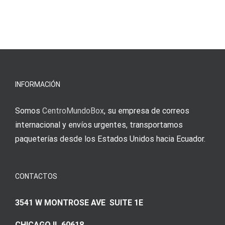
και
blo?
άμεσες
s
Einzahlung
νίκες
erfordert
meine
Augenmer
INFORMACIÓN
Somos
CentroMundoBox
, su empresa de correos
internacional y envíos urgentes, transportamos
paqueterías desde los Estados Unidos hacia Ecuador.
CONTACTOS
3541 W MONTROSE AVE SUITE 1E
CHICAGO IL 60618