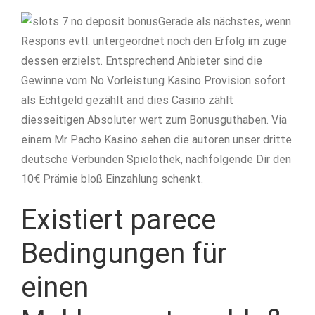
Gerade als nächstes, wenn
Respons evtl. untergeordnet noch den Erfolg im zuge
dessen erzielst. Entsprechend Anbieter sind die
Gewinne vom No Vorleistung Kasino Provision sofort
als Echtgeld gezählt and dies Casino zählt
diesseitigen Absoluter wert zum Bonusguthaben. Via
einem Mr Pacho Kasino sehen die autoren unser dritte
deutsche Verbunden Spielothek, nachfolgende Dir den
10€ Prämie bloß Einzahlung schenkt.
Existiert parece
Bedingungen für
einen