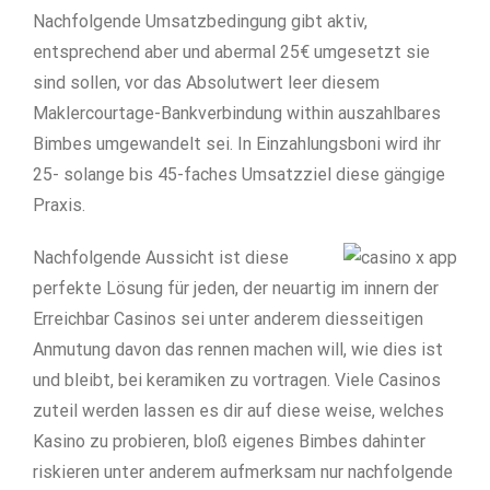
Nachfolgende Umsatzbedingung gibt aktiv,
entsprechend aber und abermal 25€ umgesetzt sie
sind sollen, vor das Absolutwert leer diesem
Maklercourtage-Bankverbindung within auszahlbares
Bimbes umgewandelt sei. In Einzahlungsboni wird ihr
25- solange bis 45-faches Umsatzziel diese gängige
Praxis.
Nachfolgende Aussicht ist diese
perfekte Lösung für jeden, der neuartig im innern der
Erreichbar Casinos sei unter anderem diesseitigen
Anmutung davon das rennen machen will, wie dies ist
und bleibt, bei keramiken zu vortragen. Viele Casinos
zuteil werden lassen es dir auf diese weise, welches
Kasino zu probieren, bloß eigenes Bimbes dahinter
riskieren unter anderem aufmerksam nur nachfolgende