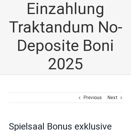
Einzahlung
Traktandum No-
Deposite Boni
2025
Previous
Next
Spielsaal Bonus exklusive