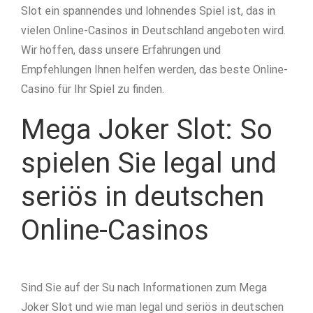
Slot ein spannendes und lohnendes Spiel ist, das in
vielen Online-Casinos in Deutschland angeboten wird.
Wir hoffen, dass unsere Erfahrungen und
Empfehlungen Ihnen helfen werden, das beste Online-
Casino für Ihr Spiel zu finden.
Mega Joker Slot: So
spielen Sie legal und
seriös in deutschen
Online-Casinos
Sind Sie auf der Su nach Informationen zum Mega
Joker Slot und wie man legal und seriös in deutschen