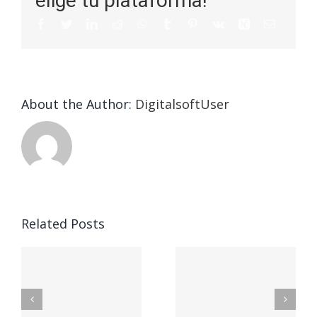
elige tu plataforma!
About the Author:
DigitalsoftUser
Die
Selektion
eines
Vegasino
f
Casinos
Related Posts
– Ο
t
auf
προορισμός
zuhilfena
σας για
durch
γρήγορο