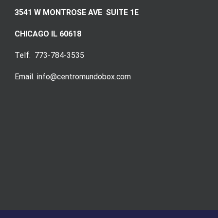
3541 W MONTROSE AVE SUITE 1E
CHICAGO IL 60618
Telf. 773-784-3535
Email. info@centromundobox.com