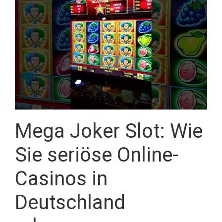
Mega Joker Slot: Wie
Sie seriöse Online-
Casinos in
Deutschland