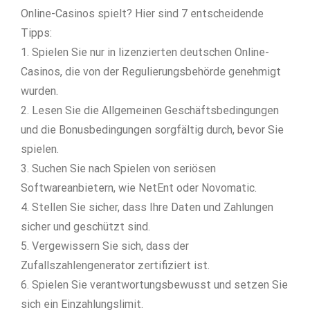
Online-Casinos spielt? Hier sind 7 entscheidende
Tipps:
1. Spielen Sie nur in lizenzierten deutschen Online-
Casinos, die von der Regulierungsbehörde genehmigt
wurden.
2. Lesen Sie die Allgemeinen Geschäftsbedingungen
und die Bonusbedingungen sorgfältig durch, bevor Sie
spielen.
3. Suchen Sie nach Spielen von seriösen
Softwareanbietern, wie NetEnt oder Novomatic.
4. Stellen Sie sicher, dass Ihre Daten und Zahlungen
sicher und geschützt sind.
5. Vergewissern Sie sich, dass der
Zufallszahlengenerator zertifiziert ist.
6. Spielen Sie verantwortungsbewusst und setzen Sie
sich ein Einzahlungslimit.