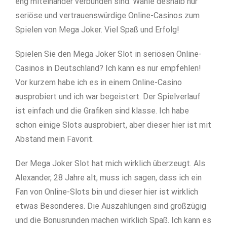
eng miteinander verbunden sind. Wähle deshalb nur
seriöse und vertrauenswürdige Online-Casinos zum
Spielen von Mega Joker. Viel Spaß und Erfolg!
Spielen Sie den Mega Joker Slot in seriösen Online-
Casinos in Deutschland? Ich kann es nur empfehlen!
Vor kurzem habe ich es in einem Online-Casino
ausprobiert und ich war begeistert. Der Spielverlauf
ist einfach und die Grafiken sind klasse. Ich habe
schon einige Slots ausprobiert, aber dieser hier ist mit
Abstand mein Favorit.
Der Mega Joker Slot hat mich wirklich überzeugt. Als
Alexander, 28 Jahre alt, muss ich sagen, dass ich ein
Fan von Online-Slots bin und dieser hier ist wirklich
etwas Besonderes. Die Auszahlungen sind großzügig
und die Bonusrunden machen wirklich Spaß. Ich kann es