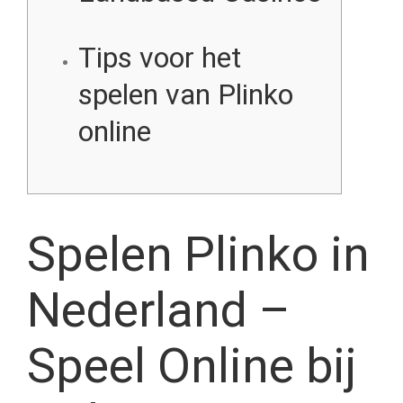
Tips voor het
spelen van Plinko
online
Spelen Plinko in
Nederland –
Speel Online bij