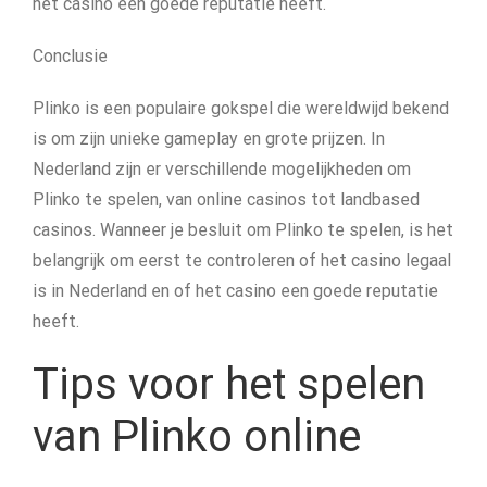
het casino een goede reputatie heeft.
Conclusie
Plinko is een populaire gokspel die wereldwijd bekend
is om zijn unieke gameplay en grote prijzen. In
Nederland zijn er verschillende mogelijkheden om
Plinko te spelen, van online casinos tot landbased
casinos. Wanneer je besluit om Plinko te spelen, is het
belangrijk om eerst te controleren of het casino legaal
is in Nederland en of het casino een goede reputatie
heeft.
Tips voor het spelen
van Plinko online