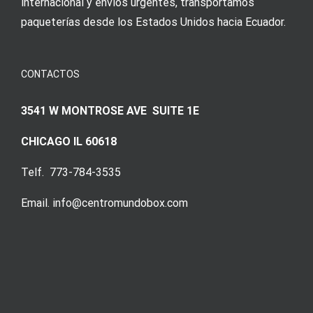
internacional y envíos urgentes, transportamos
paqueterías desde los Estados Unidos hacia Ecuador.
CONTACTOS
3541 W MONTROSE AVE SUITE 1E
CHICAGO IL 60618
Telf. 773-784-3535
Email. info@centromundobox.com