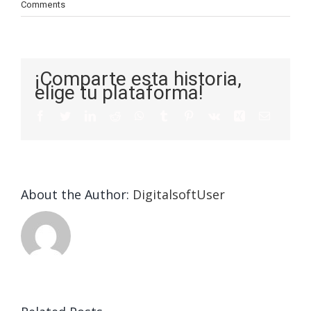
Comments
¡Comparte esta historia,
elige tu plataforma!
About the Author:
DigitalsoftUser
Die
Selektion
eines
Vegasino
f
Casinos