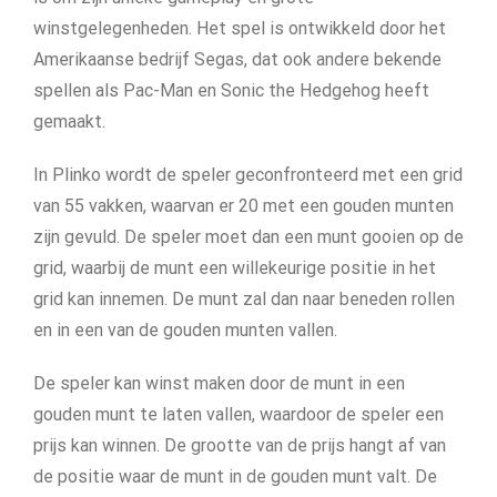
winstgelegenheden. Het spel is ontwikkeld door het
Amerikaanse bedrijf Segas, dat ook andere bekende
spellen als Pac-Man en Sonic the Hedgehog heeft
gemaakt.
In Plinko wordt de speler geconfronteerd met een grid
van 55 vakken, waarvan er 20 met een gouden munten
zijn gevuld. De speler moet dan een munt gooien op de
grid, waarbij de munt een willekeurige positie in het
grid kan innemen. De munt zal dan naar beneden rollen
en in een van de gouden munten vallen.
De speler kan winst maken door de munt in een
gouden munt te laten vallen, waardoor de speler een
prijs kan winnen. De grootte van de prijs hangt af van
de positie waar de munt in de gouden munt valt. De