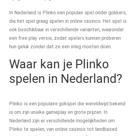
In Nederland is Plinko een populair spel onder gokkers,
die het spel graag spelen in online casinos. Het spel is
ook beschikbaar in verschillende varianten, waaronder
een free play versie, zodat spelers kunnen proberen
hun geluk zonder dat ze een inleg moeten doen.
Waar kan je Plinko
spelen in Nederland?
Plinko is een populaire gokspel die wereldwijd bekend
is om zijn unieke gameplay en grote prijzen. In
Nederland zijn er verschillende mogelijkheden om
Plinko te spelen, van online casinos tot landbased