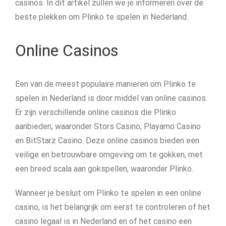
casinos. In dit artikel zullen we je informeren over de
beste plekken om Plinko te spelen in Nederland.
Online Casinos
Een van de meest populaire manieren om Plinko te
spelen in Nederland is door middel van online casinos.
Er zijn verschillende online casinos die Plinko
aanbieden, waaronder Stors Casino, Playamo Casino
en BitStarz Casino. Deze online casinos bieden een
veilige en betrouwbare omgeving om te gokken, met
een breed scala aan gokspellen, waaronder Plinko.
Wanneer je besluit om Plinko te spelen in een online
casino, is het belangrijk om eerst te controleren of het
casino legaal is in Nederland en of het casino een