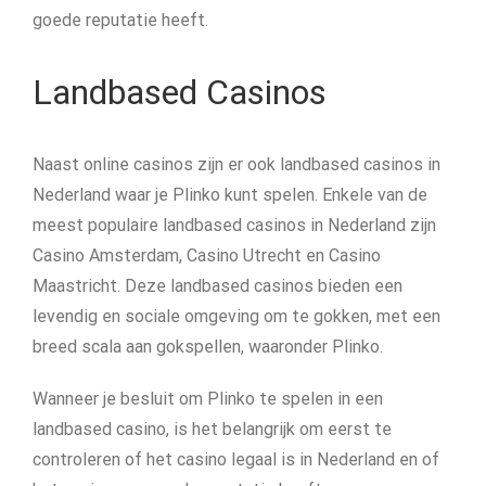
goede reputatie heeft.
Landbased Casinos
Naast online casinos zijn er ook landbased casinos in
Nederland waar je Plinko kunt spelen. Enkele van de
meest populaire landbased casinos in Nederland zijn
Casino Amsterdam, Casino Utrecht en Casino
Maastricht. Deze landbased casinos bieden een
levendig en sociale omgeving om te gokken, met een
breed scala aan gokspellen, waaronder Plinko.
Wanneer je besluit om Plinko te spelen in een
landbased casino, is het belangrijk om eerst te
controleren of het casino legaal is in Nederland en of