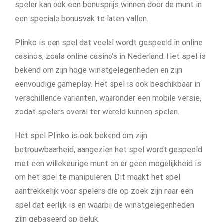
speler kan ook een bonusprijs winnen door de munt in
een speciale bonusvak te laten vallen.
Plinko is een spel dat veelal wordt gespeeld in online
casinos, zoals online casino’s in Nederland. Het spel is
bekend om zijn hoge winstgelegenheden en zijn
eenvoudige gameplay. Het spel is ook beschikbaar in
verschillende varianten, waaronder een mobile versie,
zodat spelers overal ter wereld kunnen spelen.
Het spel Plinko is ook bekend om zijn
betrouwbaarheid, aangezien het spel wordt gespeeld
met een willekeurige munt en er geen mogelijkheid is
om het spel te manipuleren. Dit maakt het spel
aantrekkelijk voor spelers die op zoek zijn naar een
spel dat eerlijk is en waarbij de winstgelegenheden
zijn gebaseerd op geluk.