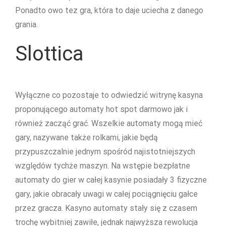
Ponadto owo tez gra, która to daje uciecha z danego
grania.
Slottica
Wyłączne co pozostaje to odwiedzić witrynę kasyna
proponującego automaty hot spot darmowo jak i
również zacząć grać. Wszelkie automaty mogą mieć
gary, nazywane także rolkami, jakie będą
przypuszczalnie jednym spośród najistotniejszych
względów tychże maszyn. Na wstępie bezpłatne
automaty do gier w całej kasynie posiadały 3 fizyczne
gary, jakie obracały uwagi w całej pociągnięciu gałce
przez gracza. Kasyno automaty stały się z czasem
trochę wybitniej zawiłe, jednak najwyższa rewolucja