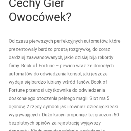
Cechy Gier
Owocówek?
Od czasu pierwszych perfekcyjnych automatów, które
prezentowały bardzo prostą rozgrywkę, do coraz
bardziej zaawansowanych, jakie dzisiaj biją rekordy
famy. Book of Fortune – pewien wraz ze dorosłych
automatów do odwiedzenia konsol, jaki jeszcze
wydaje się bardzo lubiany wśród fanów. Book of
Fortune przenosi użytkownika do odwiedzenia
doskonałego otoczenia pełnego magii. Slot ma 5
bębnów, 2 rzędy symboli jak i również dziesięć kreski
wygrywających. Dużo kasyn proponuje tej graczom 50
bezpłatnych spinów za rejestrację wyjąwszy