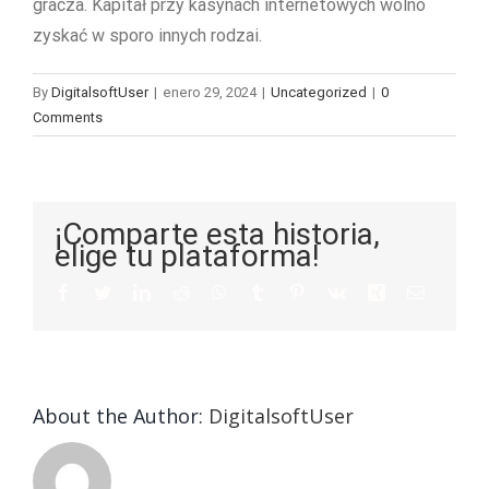
gracza. Kapitał przy kasynach internetowych wolno
zyskać w sporo innych rodzai.
By
DigitalsoftUser
|
enero 29, 2024
|
Uncategorized
|
0
Comments
¡Comparte esta historia,
elige tu plataforma!
About the Author:
DigitalsoftUser
Die