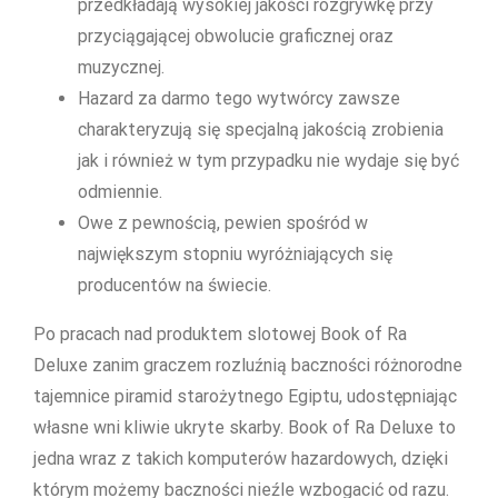
przedkładają wysokiej jakości rozgrywkę przy
przyciągającej obwolucie graficznej oraz
muzycznej.
Hazard za darmo tego wytwórcy zawsze
charakteryzują się specjalną jakością zrobienia
jak i również w tym przypadku nie wydaje się być
odmiennie.
Owe z pewnością, pewien spośród w
największym stopniu wyróżniających się
producentów na świecie.
Po pracach nad produktem slotowej Book of Ra
Deluxe zanim graczem rozluźnią baczności różnorodne
tajemnice piramid starożytnego Egiptu, udostępniając
własne wni kliwie ukryte skarby. Book of Ra Deluxe to
jedna wraz z takich komputerów hazardowych, dzięki
którym możemy baczności nieźle wzbogacić od razu.