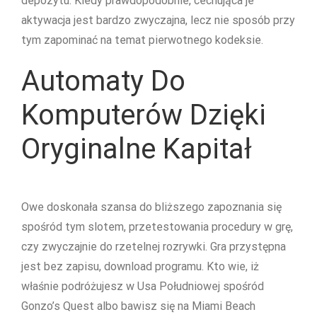
depozytu. Kiedy prawdopodobnie, cechująca je
aktywacja jest bardzo zwyczajna, lecz nie sposób przy
tym zapominać na temat pierwotnego kodeksie.
Automaty Do
Komputerów Dzięki
Oryginalne Kapitał
Owe doskonała szansa do bliższego zapoznania się
spośród tym slotem, przetestowania procedury w grę,
czy zwyczajnie do rzetelnej rozrywki. Gra przystępna
jest bez zapisu, download programu. Kto wie, iż
właśnie podróżujesz w Usa Południowej spośród
Gonzo’s Quest albo bawisz się na Miami Beach