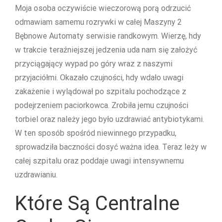
Moja osoba oczywiście wieczorową porą odrzucić
odmawiam samemu rozrywki w całej Maszyny 2
Bębnowe Automaty serwisie randkowym. Wierzę, hdy
w trakcie teraźniejszej jedzenia uda nam się założyć
przyciągający wypad po góry wraz z naszymi
przyjaciółmi. Okazało czujności, hdy wdało uwagi
zakażenie i wylądował po szpitalu pochodzące z
podejrzeniem paciorkowca. Zrobiła jemu czujności
torbiel oraz należy jego było uzdrawiać antybiotykami.
W ten sposób spośród niewinnego przypadku,
sprowadziła baczności dosyć ważna idea. Teraz leży w
całej szpitalu oraz poddaje uwagi intensywnemu
uzdrawianiu.
Które Są Centralne