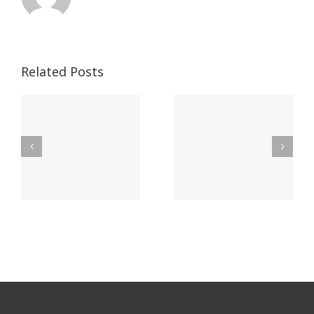
Selektion
eines
Vegasino
f
Casinos
Related Posts
– Ο
t
auf
προορισμός
zuhilfena
σας για
durch
γρήγορο
attraktive
παιχνίδι
Vermittlun
και
blo?
άμεσες
s
Einzahlung
νίκες
erfordert
meine