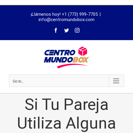
trustworthy
¡Llámenos hoy! +1 (773) 999-7705
|
dissertation
info@centromundobox.com
proofreading
services
Go to...
Si Tu Pareja
Utiliza Alguna