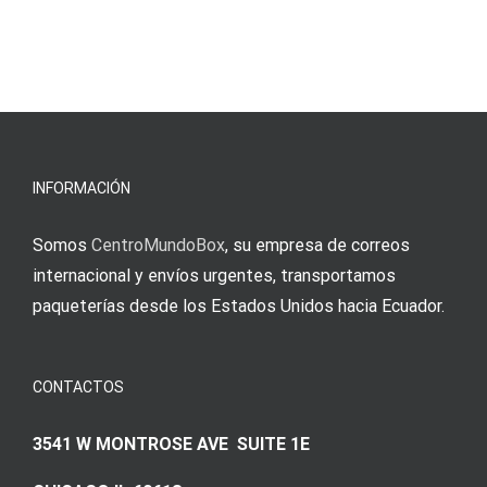
και
blo?
άμεσες
s
Einzahlung
νίκες
erfordert
meine
Augenmer
INFORMACIÓN
Somos
CentroMundoBox
, su empresa de correos
internacional y envíos urgentes, transportamos
paqueterías desde los Estados Unidos hacia Ecuador.
CONTACTOS
3541 W MONTROSE AVE SUITE 1E