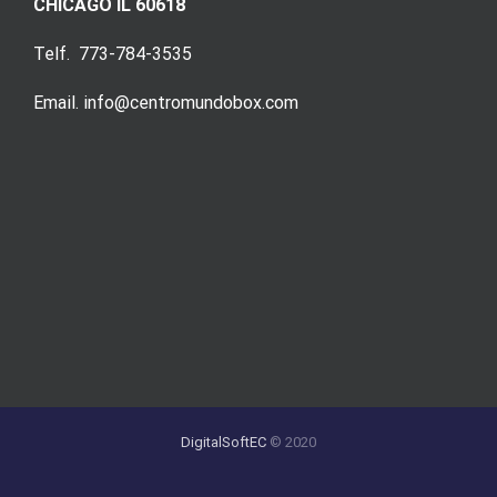
CHICAGO IL 60618
Telf. 773-784-3535
Email. info@centromundobox.com
DigitalSoftEC
© 2020