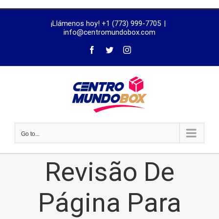
trustworthy
¡Llámenos hoy! +1 (773) 999-7705
|
dissertation
info@centromundobox.com
proofreading
services
Go to...
Revisão De
Página Para