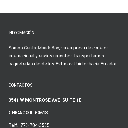
s
Einzahlung
νίκες
erfordert
meine
Augenmer
INFORMACIÓN
Somos
CentroMundoBox
, su empresa de correos
internacional y envíos urgentes, transportamos
paqueterías desde los Estados Unidos hacia Ecuador.
CONTACTOS
3541 W MONTROSE AVE SUITE 1E
CHICAGO IL 60618
Telf. 773-784-3535