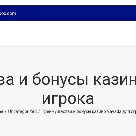
box.com
а и бонусы казин
игрока
me
/
Uncategorized
/
Преимущества и бонусы казино Vavada для иг