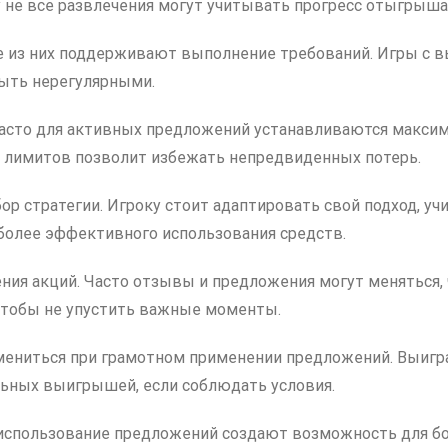
 не все развлечения могут учитывать прогресс отыгрыша
е из них поддерживают выполнение требований. Игры с в
быть нерегулярными.
 Часто для активных предложений устанавливаются макс
 лимитов позволит избежать непредвиденных потерь.
ор стратегии. Игроку стоит адаптировать свой подход, 
более эффективного использования средств.
ния акций. Часто отзывы и предложения могут меняться,
 чтобы не упустить важные моменты.
мениться при грамотном применении предложений. Выигр
льных выигрышей, если соблюдать условия.
 использование предложений создают возможность для бо