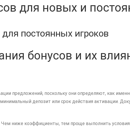
сов для новых и посто
 для постоянных игроков
ния бонусов и их влия
вации предложений, поскольку они определяют, как имен
ак минимальный депозит или срок действия активации. До
. Чем ниже коэффициенты, тем проще выполнить условия