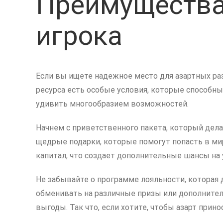
Преимущества 
игрока
Если вы ищете надежное место для азартных ра
ресурса есть особые условия, которые способн
удивить многообразием возможностей.
Начнем с приветственного пакета, который дел
щедрые подарки, которые помогут попасть в ми
капитал, что создает дополнительные шансы на
Не забывайте о программе лояльности, которая
обменивать на различные призы или дополнител
выгоды. Так что, если хотите, чтобы азарт прин