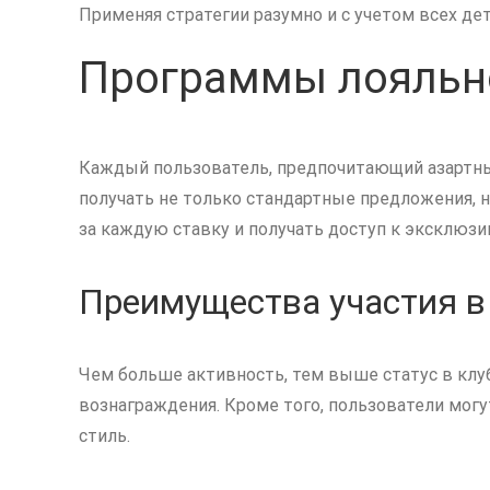
Применяя стратегии разумно и с учетом всех де
Программы лояльно
Каждый пользователь, предпочитающий азартны
получать не только стандартные предложения, 
за каждую ставку и получать доступ к эксклюз
Преимущества участия в
Чем больше активность, тем выше статус в клу
вознаграждения. Кроме того, пользователи мог
стиль.