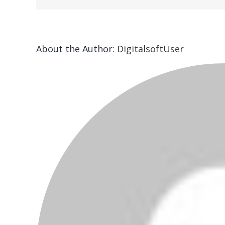
About the Author:
DigitalsoftUser