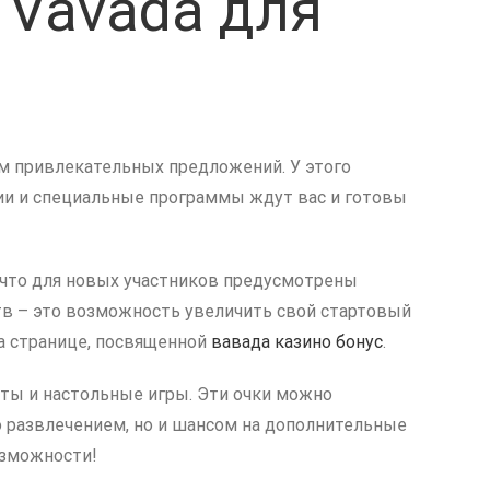
 Vavada для
м привлекательных предложений. У этого
ции и специальные программы ждут вас и готовы
 что для новых участников предусмотрены
тв – это возможность увеличить свой стартовый
а странице, посвященной
вавада казино бонус
.
оты и настольные игры. Эти очки можно
о развлечением, но и шансом на дополнительные
озможности!