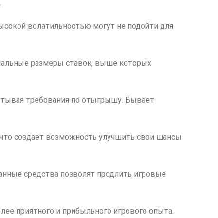
.
ысокой волатильностью могут не подойти для
имальные размеры ставок, выше которых
учитывая требования по отыгрышу. Бывает
 что создает возможность улучшить свои шансы
анные средства позволят продлить игровые
лее приятного и прибыльного игрового опыта.