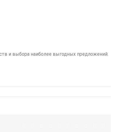
дств и выбора наиболее выгодных предложений.