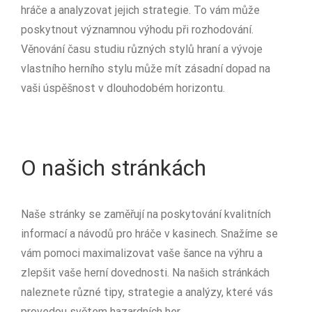
hráče a analyzovat jejich strategie. To vám může
poskytnout významnou výhodu při rozhodování.
Věnování času studiu různých stylů hraní a vývoje
vlastního herního stylu může mít zásadní dopad na
vaši úspěšnost v dlouhodobém horizontu.
O našich stránkách
Naše stránky se zaměřují na poskytování kvalitních
informací a návodů pro hráče v kasinech. Snažíme se
vám pomoci maximalizovat vaše šance na výhru a
zlepšit vaše herní dovednosti. Na našich stránkách
naleznete různé tipy, strategie a analýzy, které vás
provedou světem hazardních her.