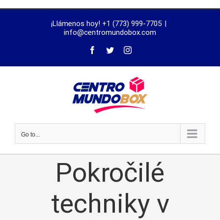
trustworthy
¡Llámenos hoy! +1 (773) 999-7705
|
dissertation
info@centromundobox.com
proofreading
services
Go to...
Pokročilé
techniky v