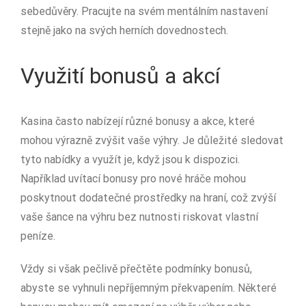
sebedůvěry. Pracujte na svém mentálním nastavení
stejně jako na svých herních dovednostech.
Využití bonusů a akcí
Kasina často nabízejí různé bonusy a akce, které
mohou výrazně zvýšit vaše výhry. Je důležité sledovat
tyto nabídky a využít je, když jsou k dispozici.
Například uvítací bonusy pro nové hráče mohou
poskytnout dodatečné prostředky na hraní, což zvýší
vaše šance na výhru bez nutnosti riskovat vlastní
peníze.
Vždy si však pečlivě přečtěte podmínky bonusů,
abyste se vyhnuli nepříjemným překvapením. Některé