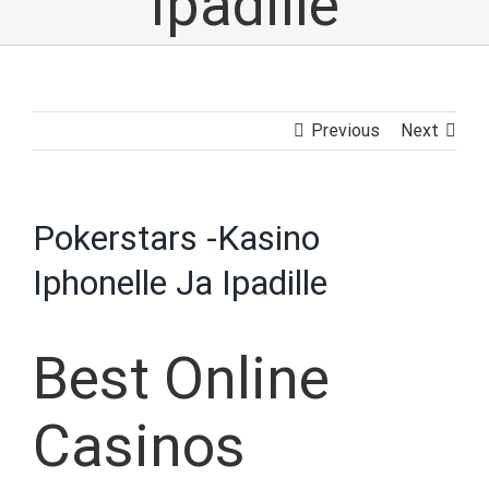
Ipadille
Previous
Next
Pokerstars -Kasino
Iphonelle Ja Ipadille
Best Online
Casinos