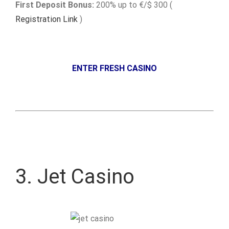
First Deposit Bonus:
200% up to €/$ 300 (
Registration Link
)
ENTER FRESH CASINO
3.
Jet Casino