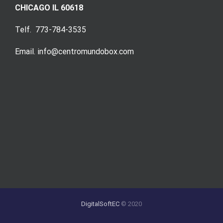
CHICAGO IL 60618
Telf. 773-784-3535
Email. info@centromundobox.com
DigitalSoftEC
© 2020