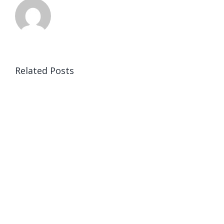
Related Posts