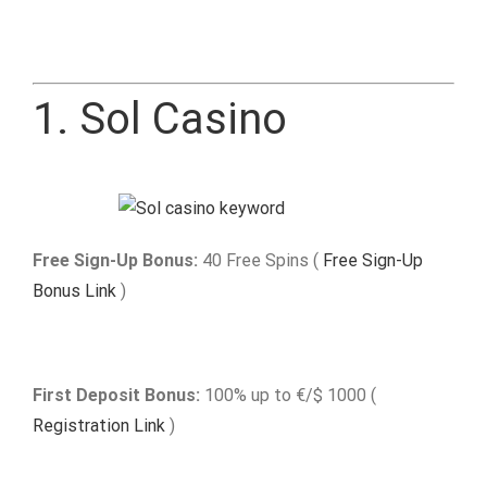
1.
Sol Casino
Free Sign-Up Bonus:
40 Free Spins (
Free Sign-Up
Bonus Link
)
First Deposit Bonus:
100% up to €/$ 1000 (
Registration Link
)