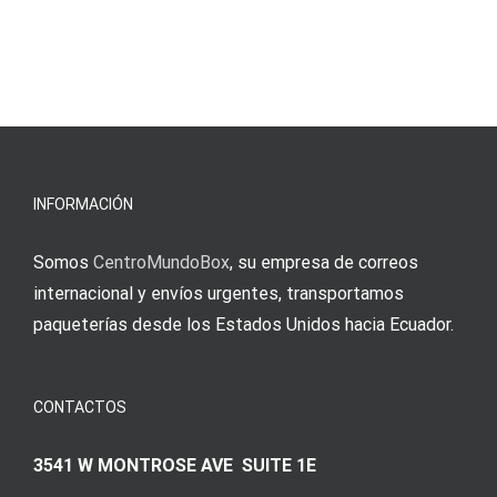
INFORMACIÓN
Somos
CentroMundoBox
, su empresa de correos
internacional y envíos urgentes, transportamos
paqueterías desde los Estados Unidos hacia Ecuador.
CONTACTOS
3541 W MONTROSE AVE SUITE 1E