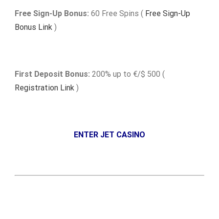
Free Sign-Up Bonus:
60 Free Spins (
Free Sign-Up
Bonus Link
)
First Deposit Bonus:
200% up to €/$ 500 (
Registration Link
)
ENTER JET CASINO