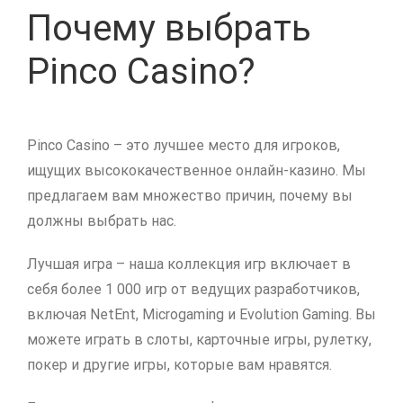
Почему выбрать
Pinco Casino?
Pinco Casino – это лучшее место для игроков,
ищущих высококачественное онлайн-казино. Мы
предлагаем вам множество причин, почему вы
должны выбрать нас.
Лучшая игра – наша коллекция игр включает в
себя более 1 000 игр от ведущих разработчиков,
включая NetEnt, Microgaming и Evolution Gaming. Вы
можете играть в слоты, карточные игры, рулетку,
покер и другие игры, которые вам нравятся.