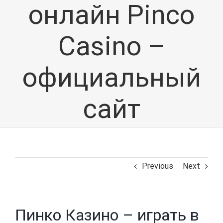
онлайн Pinco
Casino –
официальный
сайт
Previous
Next
Пинко Казино – играть в