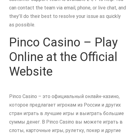
can contact the team via email, phone, or live chat, and
they’ll do their best to resolve your issue as quickly
as possible.
Pinco Casino – Play
Online at the Official
Website
Pinco Casino – это официальный онлайн-казино,
которое предлагает игрокам из России и других
стран играть в лучшие игры и выиграть большие
суммы денег. В Pinco Casino вы можете играть в
слоты, карточные игры, рулетку, покер и другие