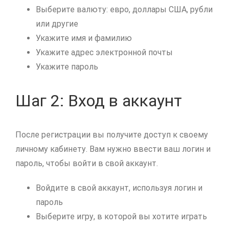
Выберите валюту: евро, доллары США, рубли
или другие
Укажите имя и фамилию
Укажите адрес электронной почты
Укажите пароль
Шаг 2: Вход в аккаунт
После регистрации вы получите доступ к своему
личному кабинету. Вам нужно ввести ваш логин и
пароль, чтобы войти в свой аккаунт.
Войдите в свой аккаунт, используя логин и
пароль
Выберите игру, в которой вы хотите играть