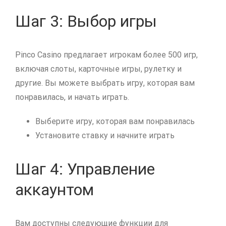
Шаг 3: Выбор игры
Pinco Casino предлагает игрокам более 500 игр,
включая слоты, карточные игры, рулетку и
другие. Вы можете выбрать игру, которая вам
понравилась, и начать играть.
Выберите игру, которая вам понравилась
Установите ставку и начните играть
Шаг 4: Управление
аккаунтом
Вам доступны следующие функции для