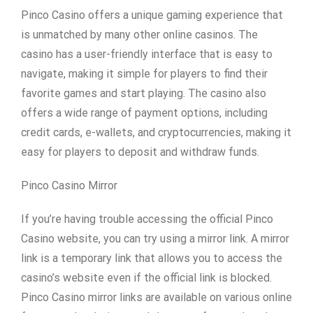
Pinco Casino offers a unique gaming experience that
is unmatched by many other online casinos. The
casino has a user-friendly interface that is easy to
navigate, making it simple for players to find their
favorite games and start playing. The casino also
offers a wide range of payment options, including
credit cards, e-wallets, and cryptocurrencies, making it
easy for players to deposit and withdraw funds.
Pinco Casino Mirror
If you’re having trouble accessing the official Pinco
Casino website, you can try using a mirror link. A mirror
link is a temporary link that allows you to access the
casino’s website even if the official link is blocked.
Pinco Casino mirror links are available on various online