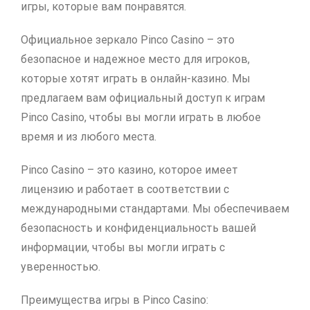
игры, которые вам понравятся.
Официальное зеркало Pinco Casino – это
безопасное и надежное место для игроков,
которые хотят играть в онлайн-казино. Мы
предлагаем вам официальный доступ к играм
Pinco Casino, чтобы вы могли играть в любое
время и из любого места.
Pinco Casino – это казино, которое имеет
лицензию и работает в соответствии с
международными стандартами. Мы обеспечиваем
безопасность и конфиденциальность вашей
информации, чтобы вы могли играть с
уверенностью.
Преимущества игры в Pinco Casino: