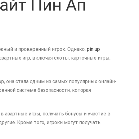
айт Пин Ап
ежный и проверенный игрок. Однако,
pin up
зартных игр, включая слоты, карточные игры,
ор, она стала одним из самых популярных онлайн-
ренной системе безопасности, которая
в азартные игры, получать бонусы и участие в
другие. Кроме того, игроки могут получать