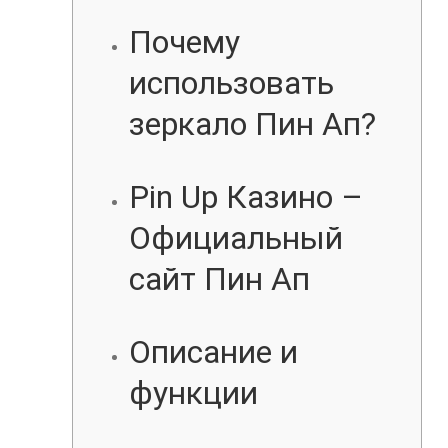
Почему
использовать
зеркало Пин Ап?
Pin Up Казино –
Официальный
сайт Пин Ап
Описание и
функции