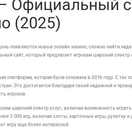
 – Официальный с
о (2025)
день появляются новые онлайн-казино, сложно найти над
ьный сайт, который предлагает игрокам широкий спектр а
ая платформа, которая была основана в 2016 году. С тех п
стран. Это достигается благодаря своей надежной и прове
ть игроков.
окам широкий спектр услуг, включая возможность играть 
лее 3 000 игр, включая слоты, карточные игры, рулетку и 
ает игру еще более интересной.