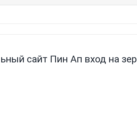
ьный сайт Пин Ап вход на зер