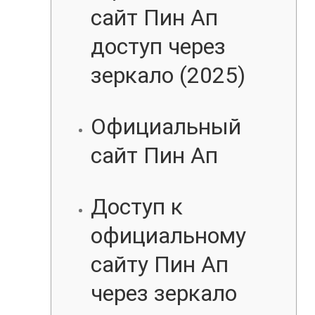
сайт Пин Ап
доступ через
зеркало (2025)
Официальный
сайт Пин Ап
Доступ к
официальному
сайту Пин Ап
через зеркало