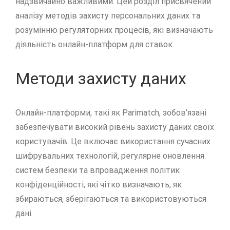
надзвичайно важливими. Цей розділ присвячений
аналізу методів захисту персональних даних та
розумінню регуляторних процесів, які визначають
діяльність онлайн-платформ для ставок.
Методи захисту даних
Онлайн-платформи, такі як Parimatch, зобов’язані
забезпечувати високий рівень захисту даних своїх
користувачів. Це включає використання сучасних
шифрувальних технологій, регулярне оновлення
систем безпеки та впровадження політик
конфіденційності, які чітко визначають, як
збираються, зберігаються та використовуються
дані.