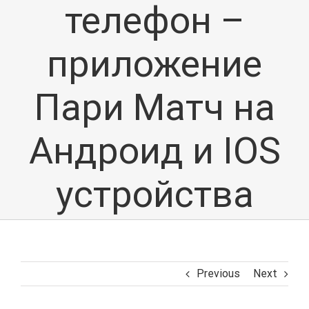
телефон –
приложение
Пари Матч на
Андроид и IOS
устройства
Previous
Next