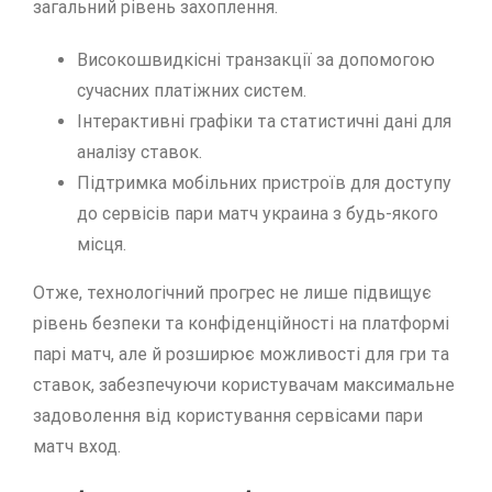
загальний рівень захоплення.
Високошвидкісні транзакції за допомогою
сучасних платіжних систем.
Інтерактивні графіки та статистичні дані для
аналізу ставок.
Підтримка мобільних пристроїв для доступу
до сервісів пари матч украина з будь-якого
місця.
Отже, технологічний прогрес не лише підвищує
рівень безпеки та конфіденційності на платформі
парі матч, але й розширює можливості для гри та
ставок, забезпечуючи користувачам максимальне
задоволення від користування сервісами пари
матч вход.