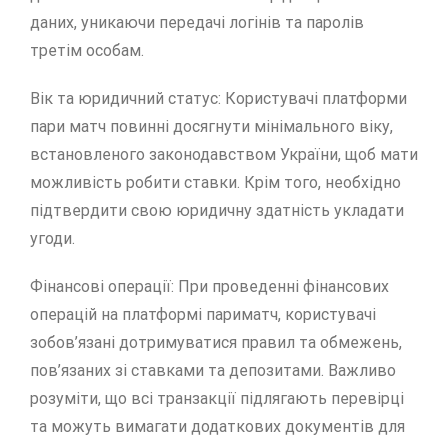
даних, уникаючи передачі логінів та паролів
третім особам.
Вік та юридичний статус: Користувачі платформи
пари матч повинні досягнути мінімального віку,
встановленого законодавством України, щоб мати
можливість робити ставки. Крім того, необхідно
підтвердити свою юридичну здатність укладати
угоди.
Фінансові операції: При проведенні фінансових
операцій на платформі париматч, користувачі
зобов’язані дотримуватися правил та обмежень,
пов’язаних зі ставками та депозитами. Важливо
розуміти, що всі транзакції підлягають перевірці
та можуть вимагати додаткових документів для