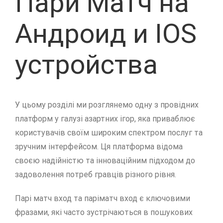
Пари Матч на
Андроид и IOS
устройства
У цьому розділі ми розглянемо одну з провідних
платформ у галузі азартних ігор, яка приваблює
користувачів своїм широким спектром послуг та
зручним інтерфейсом. Ця платформа відома
своєю надійністю та інноваційним підходом до
задоволення потреб гравців різного рівня.
Парі матч вход та паріматч вход є ключовими
фразами, які часто зустрічаються в пошукових