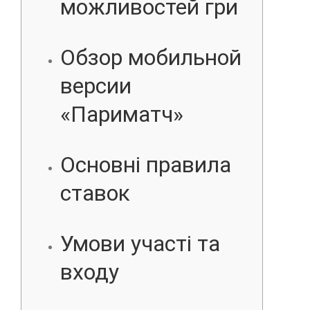
можливостей гри
Обзор мобильной
версии
«Париматч»
Основні правила
ставок
Умови участі та
входу