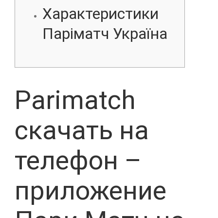
Характеристики
Паріматч Україна
Parimatch
скачать на
телефон –
приложение