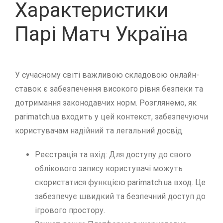
Характеристики
Парі Матч Україна
У сучасному світі важливою складовою онлайн-
ставок є забезпечення високого рівня безпеки та
дотримання законодавчих норм. Розглянемо, як
parimatch.ua входить у цей контекст, забезпечуючи
користувачам надійний та легальний досвід.
Реєстрація та вхід: Для доступу до свого
облікового запису користувачі можуть
скористатися функцією parimatch.ua вход. Це
забезпечує швидкий та безпечний доступ до
ігрового простору.