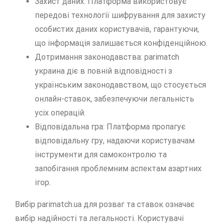
Захист даних: Платформа використовує
передові технології шифрування для захисту
особистих даних користувачів, гарантуючи,
що інформація залишається конфіденційною.
Дотримання законодавства: parimatch
украина діє в повній відповідності з
українським законодавством, що стосується
онлайн-ставок, забезпечуючи легальність
усіх операцій.
Відповідальна гра: Платформа пропагує
відповідальну гру, надаючи користувачам
інструменти для самоконтролю та
запобігання проблемним аспектам азартних
ігор.
Вибір parimatch.ua для розваг та ставок означає
вибір надійності та легальності. Користувачі