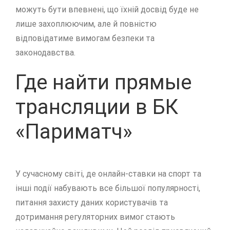
можуть бути впевнені, що їхній досвід буде не
лише захоплюючим, але й повністю
відповідатиме вимогам безпеки та
законодавства.
Где найти прямые
трансляции в БК
«Париматч»
У сучасному світі, де онлайн-ставки на спорт та
інші події набувають все більшої популярності,
питання захисту даних користувачів та
дотримання регуляторних вимог стають