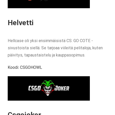
Helvetti
Hellcase oli yksi ensimmäisistä CS: GO COTE -
sivustoista siellä. Se tarjoaa viileitä pelitaloja, kuten
päivitys, tapaustaistelu ja kauppasopimus.
Koodi: CSGOHOWL
Csgojoker