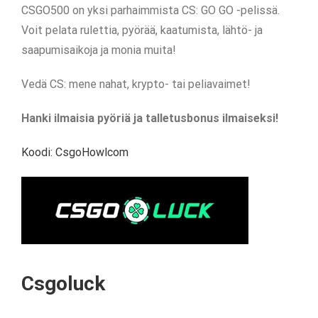
CSGO500 on yksi parhaimmista CS: GO GO -pelissä.
Voit pelata rulettia, pyörää, kaatumista, lähtö- ja
saapumisaikoja ja monia muita!
Vedä CS: mene nahat, krypto- tai peliavaimet!
Hanki ilmaisia ​​pyöriä ja
talletusbonus ilmaiseksi!
Koodi: CsgoHowlcom
Csgoluck