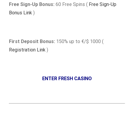
Free Sign-Up Bonus:
60 Free Spins (
Free Sign-Up
Bonus Link
)
First Deposit Bonus:
150% up to €/$ 1000 (
Registration Link
)
ENTER FRESH CASINO