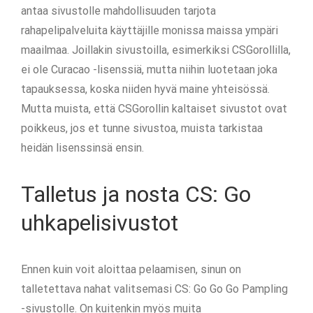
antaa sivustolle mahdollisuuden tarjota
rahapelipalveluita käyttäjille monissa maissa ympäri
maailmaa. Joillakin sivustoilla, esimerkiksi CSGorollilla,
ei ole Curacao -lisenssiä, mutta niihin luotetaan joka
tapauksessa, koska niiden hyvä maine yhteisössä.
Mutta muista, että CSGorollin kaltaiset sivustot ovat
poikkeus, jos et tunne sivustoa, muista tarkistaa
heidän lisenssinsä ensin.
Talletus ja nosta CS: Go
uhkapelisivustot
Ennen kuin voit aloittaa pelaamisen, sinun on
talletettava nahat valitsemasi CS: Go Go Go Pampling
-sivustolle. On kuitenkin myös muita