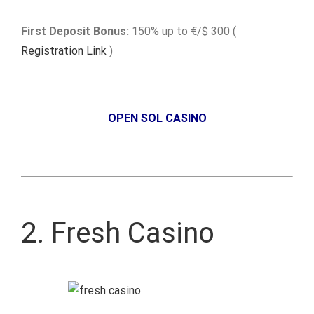
First Deposit Bonus:
150% up to €/$ 300 (
Registration Link
)
OPEN SOL CASINO
2.
Fresh Casino