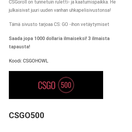
CSGoroll on tunnetuin ruletti- ja kaatumispaikka. He
julkaisivat juuri uuden vanhan uhkapelisivustonsa!
Tämä sivusto tarjoaa CS: GO -ihon vetäytymiset
Saada jopa 1000 dollaria ilmaiseksi! 3 ilmaista
tapausta!
Koodi: CSGOHOWL
CSGO500