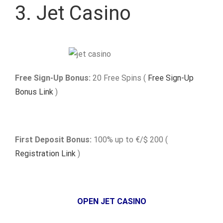
3.
Jet Casino
Free Sign-Up Bonus:
20 Free Spins (
Free Sign-Up
Bonus Link
)
First Deposit Bonus:
100% up to €/$ 200 (
Registration Link
)
OPEN JET CASINO