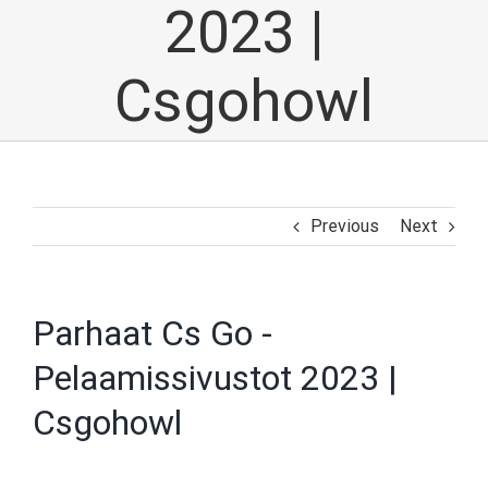
2023 |
Csgohowl
Previous
Next
Parhaat Cs Go -
Pelaamissivustot 2023 |
Csgohowl