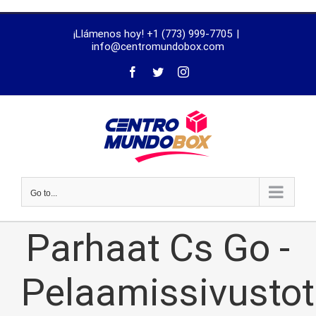
trustworthy
¡Llámenos hoy! +1 (773) 999-7705
|
dissertation
info@centromundobox.com
proofreading
services
Go to...
Parhaat Cs Go -
Pelaamissivustot