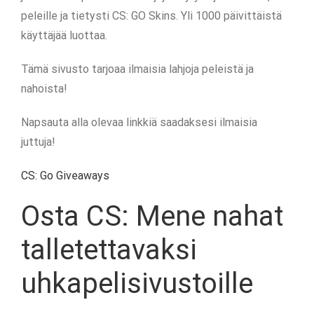
peleille ja tietysti CS: GO Skins. Yli 1000 päivittäistä
käyttäjää luottaa.
Tämä sivusto tarjoaa ilmaisia ​​lahjoja peleistä ja
nahoista!
Napsauta alla olevaa linkkiä saadaksesi ilmaisia ​​
juttuja!
CS: Go Giveaways
Osta CS: Mene nahat
talletettavaksi
uhkapelisivustoille