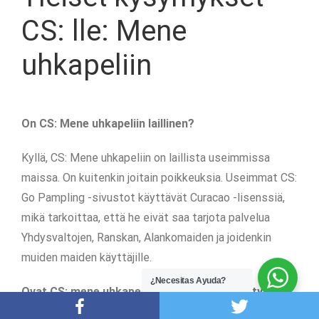
CS: lle: Mene
uhkapeliin
On CS: Mene uhkapeliin laillinen?
Kyllä, CS: Mene uhkapeliin on laillista useimmissa
maissa. On kuitenkin joitain poikkeuksia. Useimmat CS:
Go Pampling -sivustot käyttävät Curacao -lisenssiä,
mikä tarkoittaa, että he eivät saa tarjota palvelua
Yhdysvaltojen, Ranskan, Alankomaiden ja joidenkin
muiden maiden käyttäjille.
¿Necesitas Ayuda?
Ovat CS: mene uhkapelisivustoihin kiinnitetty?