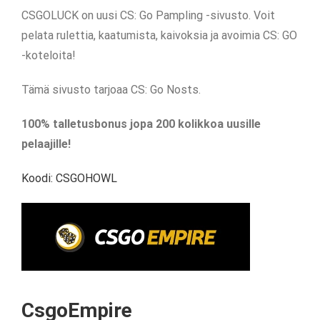
CSGOLUCK on uusi CS: Go Pampling -sivusto. Voit
pelata rulettia, kaatumista, kaivoksia ja avoimia CS: GO
-koteloita!
Tämä sivusto tarjoaa CS: Go Nosts.
100% talletusbonus jopa 200 kolikkoa uusille
pelaajille!
Koodi: CSGOHOWL
CsgoEmpire