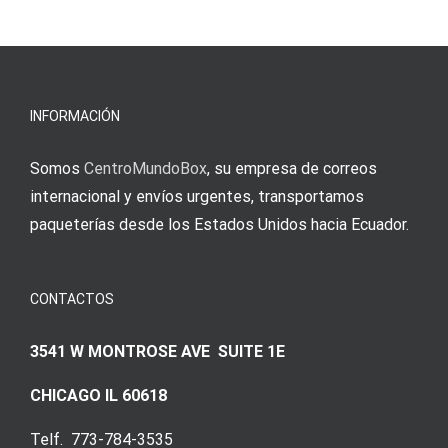
s
Einzahlung
νίκες
erfordert
meine
Augenmer
INFORMACIÓN
Somos
CentroMundoBox
, su empresa de correos
internacional y envíos urgentes, transportamos
paqueterías desde los Estados Unidos hacia Ecuador.
CONTACTOS
3541 W MONTROSE AVE SUITE 1E
CHICAGO IL 60618
Telf. 773-784-3535