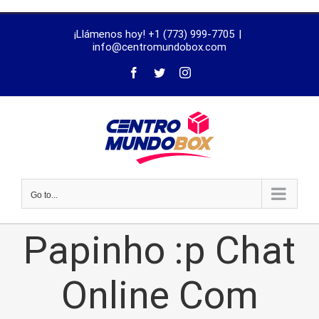
trustworthy
¡Llámenos hoy! +1 (773) 999-7705
|
dissertation
info@centromundobox.com
proofreading
services
Go to...
Papinho :p Chat
Online Com