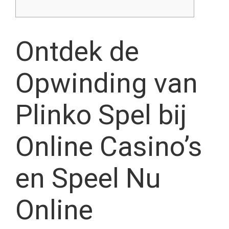
Ontdek de
Opwinding van
Plinko Spel bij
Online Casino’s
en Speel Nu
Online