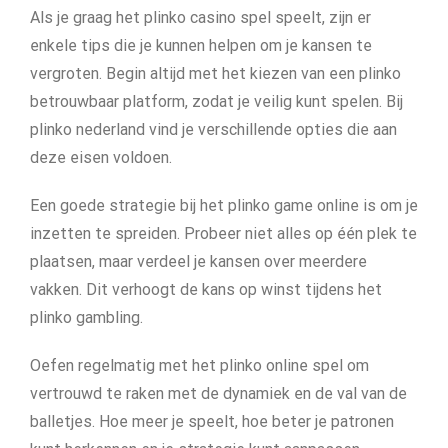
Als je graag het plinko casino spel speelt, zijn er
enkele tips die je kunnen helpen om je kansen te
vergroten. Begin altijd met het kiezen van een plinko
betrouwbaar platform, zodat je veilig kunt spelen. Bij
plinko nederland vind je verschillende opties die aan
deze eisen voldoen.
Een goede strategie bij het plinko game online is om je
inzetten te spreiden. Probeer niet alles op één plek te
plaatsen, maar verdeel je kansen over meerdere
vakken. Dit verhoogt de kans op winst tijdens het
plinko gambling.
Oefen regelmatig met het plinko online spel om
vertrouwd te raken met de dynamiek en de val van de
balletjes. Hoe meer je speelt, hoe beter je patronen