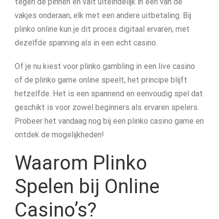
tegen de pinnen en valt uiteindelijk in een van de
vakjes onderaan, elk met een andere uitbetaling. Bij
plinko online kun je dit proces digitaal ervaren, met
dezelfde spanning als in een echt casino.
Of je nu kiest voor plinko gambling in een live casino
of de plinko game online speelt, het principe blijft
hetzelfde. Het is een spannend en eenvoudig spel dat
geschikt is voor zowel beginners als ervaren spelers.
Probeer het vandaag nog bij een plinko casino game en
ontdek de mogelijkheden!
Waarom Plinko
Spelen bij Online
Casino’s?