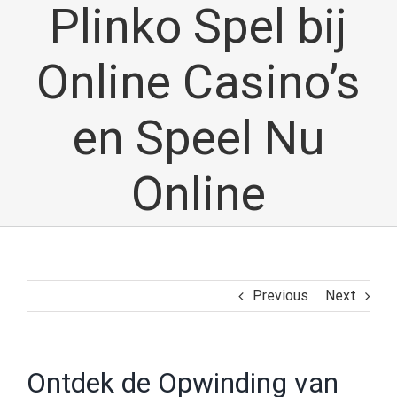
Plinko Spel bij
Online Casino’s
en Speel Nu
Online
Previous
Next
Ontdek de Opwinding van