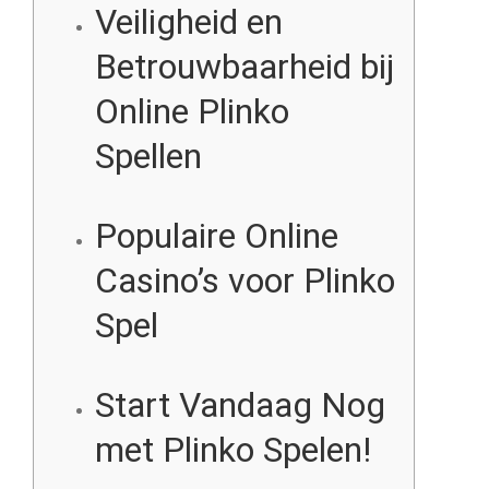
Veiligheid en
Betrouwbaarheid bij
Online Plinko
Spellen
Populaire Online
Casino’s voor Plinko
Spel
Start Vandaag Nog
met Plinko Spelen!