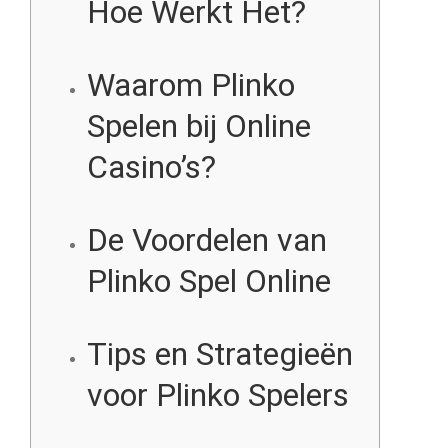
Hoe Werkt Het?
Waarom Plinko
Spelen bij Online
Casino’s?
De Voordelen van
Plinko Spel Online
Tips en Strategieën
voor Plinko Spelers