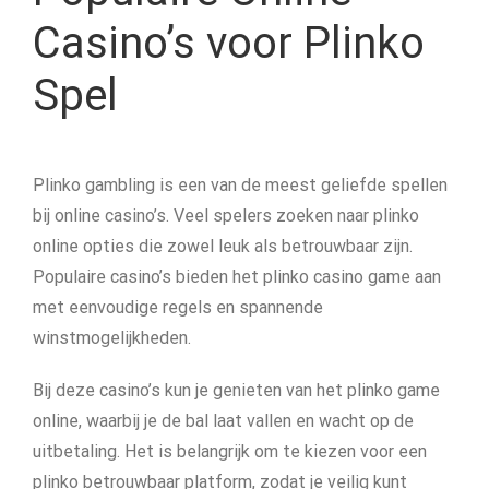
Casino’s voor Plinko
Spel
Plinko gambling is een van de meest geliefde spellen
bij online casino’s. Veel spelers zoeken naar plinko
online opties die zowel leuk als betrouwbaar zijn.
Populaire casino’s bieden het plinko casino game aan
met eenvoudige regels en spannende
winstmogelijkheden.
Bij deze casino’s kun je genieten van het plinko game
online, waarbij je de bal laat vallen en wacht op de
uitbetaling. Het is belangrijk om te kiezen voor een
plinko betrouwbaar platform, zodat je veilig kunt