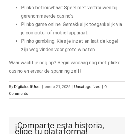
Plinko betrouwbaar: Speel met vertrouwen bij
gerenommeerde casino’s.
Plinko game online: Gemakkelijk toegankelijk via
je computer of mobiel apparaat.
Plinko gambling: Kies je inzet en laat de kogel
zijn weg vinden voor grote winsten.
Waar wacht je nog op? Begin vandaag nog met plinko
casino en ervaar de spanning zelf!
By
DigitalsoftUser
|
enero 21, 2025
|
Uncategorized
|
0
Comments
¡Comparte esta historia,
elige tu plataforma!