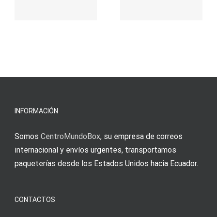
attraktive
παιχνίδι
Vermittlun
και
blo?
άμεσες
s
Einzahlung
νίκες
erfordert
meine
Augenmer
INFORMACIÓN
Somos
CentroMundoBox
, su empresa de correos
internacional y envíos urgentes, transportamos
paqueterías desde los Estados Unidos hacia Ecuador.
CONTACTOS