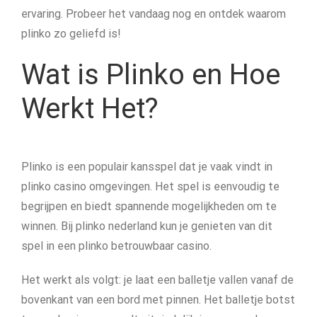
ervaring. Probeer het vandaag nog en ontdek waarom
plinko zo geliefd is!
Wat is Plinko en Hoe
Werkt Het?
Plinko is een populair kansspel dat je vaak vindt in
plinko casino omgevingen. Het spel is eenvoudig te
begrijpen en biedt spannende mogelijkheden om te
winnen. Bij plinko nederland kun je genieten van dit
spel in een plinko betrouwbaar casino.
Het werkt als volgt: je laat een balletje vallen vanaf de
bovenkant van een bord met pinnen. Het balletje botst