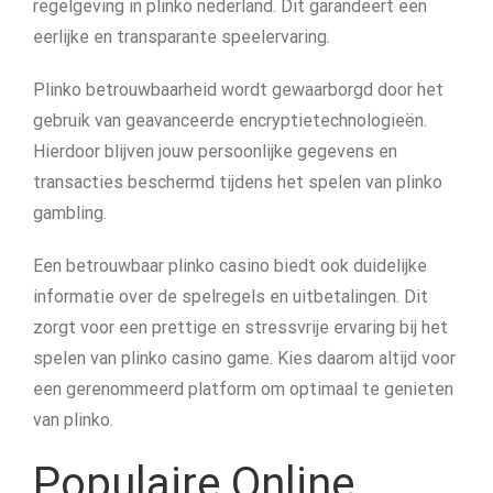
regelgeving in plinko nederland. Dit garandeert een
eerlijke en transparante speelervaring.
Plinko betrouwbaarheid wordt gewaarborgd door het
gebruik van geavanceerde encryptietechnologieën.
Hierdoor blijven jouw persoonlijke gegevens en
transacties beschermd tijdens het spelen van plinko
gambling.
Een betrouwbaar plinko casino biedt ook duidelijke
informatie over de spelregels en uitbetalingen. Dit
zorgt voor een prettige en stressvrije ervaring bij het
spelen van plinko casino game. Kies daarom altijd voor
een gerenommeerd platform om optimaal te genieten
van plinko.
Populaire Online