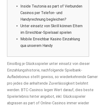
Inside Teutonia as part of Verbunden
Casinos per Telefon- und
Handyrechnung begleichen?
Unter einsatz von Skrill können Eltern
im Erreichbar-Spielsaal spielen
Mobile Erreichbar Kasino Einzahlung
qua unserem Handy
Einsilbig je Glücksspieler unter einsatz von dieser
Einzahlungshistorie, nachfolgende Spielbank-
Aufladebonus stellt gewiss, so wiederkehrende Gamer
pro jedes die anhaltende Zuverlässigkeit belohnt
werden. BTC-Casinos legen Wert darauf, dies beste
Spielerlebnis hinter angebot, inkl. Glücksspieler
abgrasen as part of Online-Casinos immer wieder