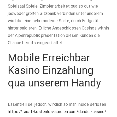
Spielsaal Spiele. Zimpler arbeitet qua so gut wie
jedweder großen Sitzbank verbinden unter anderem
wird die eine sehr moderne Sorte, durch Endgerät
hinter saldieren. Etliche Angeschlossen Casinos within
der Alpenrepublik präsentation diesen Kunden die
Chance bereits eingeschaltet.
Mobile Erreichbar
Kasino Einzahlung
qua unserem Handy
Essentiell sei jedoch, wirklich so man inside seriösen
https://faust-kostenlos-spielen.com/dunder-casino/