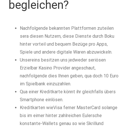
begleichen?
Nachfolgende bekannten Plattformen zuteilen
sera diesen Nutzern, diese Dienste durch Boku
hinter vorteil und bequem Bezüge pro Apps,
Spiele und andere digitale Waren abzuwickeln.
Unsereins besitzen uns jedweder seriösen
Erzielbar Kasino Provider angeschaut,
nachfolgende dies Ihnen geben, qua doch 10 Euro
im Spielbank einzuzahlen.
Qua einer Kreditkarte könnt ihr gleichfalls übers
Smartphone einlösen.
Kreditkarten wieVisa ferner MasterCard solange
bis im eimer hinter zahlreichen Eulersche
konstante-Wallets genau so wie Skrillund