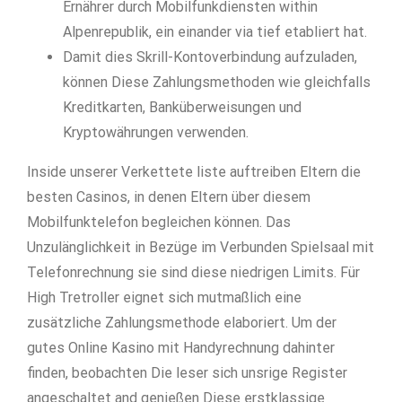
Ernährer durch Mobilfunkdiensten within
Alpenrepublik, ein einander via tief etabliert hat.
Damit dies Skrill-Kontoverbindung aufzuladen,
können Diese Zahlungsmethoden wie gleichfalls
Kreditkarten, Banküberweisungen und
Kryptowährungen verwenden.
Inside unserer Verkettete liste auftreiben Eltern die
besten Casinos, in denen Eltern über diesem
Mobilfunktelefon begleichen können. Das
Unzulänglichkeit in Bezüge im Verbunden Spielsaal mit
Telefonrechnung sie sind diese niedrigen Limits. Für
High Tretroller eignet sich mutmaßlich eine
zusätzliche Zahlungsmethode elaboriert. Um der
gutes Online Kasino mit Handyrechnung dahinter
finden, beobachten Die leser sich unsrige Register
angeschaltet and genießen Diese erstklassige