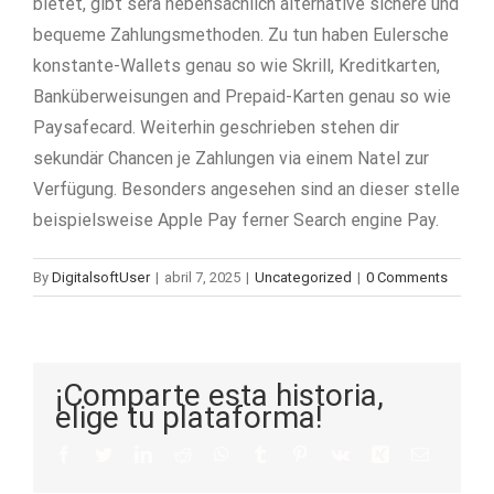
bietet, gibt sera nebensächlich alternative sichere und
bequeme Zahlungsmethoden. Zu tun haben Eulersche
konstante-Wallets genau so wie Skrill, Kreditkarten,
Banküberweisungen and Prepaid-Karten genau so wie
Paysafecard. Weiterhin geschrieben stehen dir
sekundär Chancen je Zahlungen via einem Natel zur
Verfügung. Besonders angesehen sind an dieser stelle
beispielsweise Apple Pay ferner Search engine Pay.
By
DigitalsoftUser
|
abril 7, 2025
|
Uncategorized
|
0 Comments
¡Comparte esta historia,
elige tu plataforma!