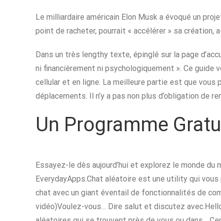
Le milliardaire américain Elon Musk a évoqué un projet 
point de racheter, pourrait « accélérer » sa création, a-
Dans un très lengthy texte, épinglé sur la page d’acc
ni financièrement ni psychologiquement ». Ce guide v
cellular et en ligne. La meilleure partie est que vou
déplacements. Il n’y a pas non plus d’obligation de
Un Programme Gratui
Essayez-le dès aujourd’hui et explorez le monde du 
EverydayApps.Chat aléatoire est une utility qui vo
chat avec un giant éventail de fonctionnalités de com
vidéo)Voulez-vous… Dire salut et discutez avec.Hell
aléatoires qui se trouvent près de vous ou dans… Cep