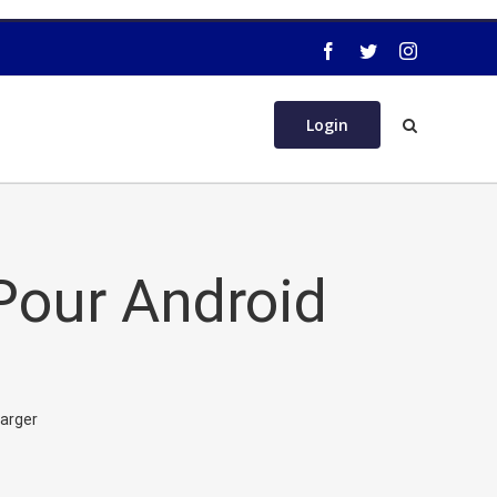
Login
Pour Android
harger