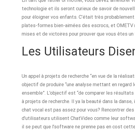
En tant que father or mother, vous devez améliorer vo
technologie et ils seront curieux de savoir de nouve
pour éloigner vos enfants. C’était très probablement
plates-formes bien-aimées des escrocs, et OMETV n’
mises et de victoires pour prouver que vous êtes un v
Les Utilisateurs Dise
Un appel à projets de recherche “en vue de la réalisa
objectif de produire “une analyse mettant en regard l
ensemble”. L’objectif est “de comparer les résultats 
à projets de recherche. Il ya la beauté dans la danse, 
chat vocal est pas assez pour vous? Rencontrer des 
d’utilisateurs utilisent ChatVideo comme leur softwa
il se peut que l’software ne prenne pas en cost cette