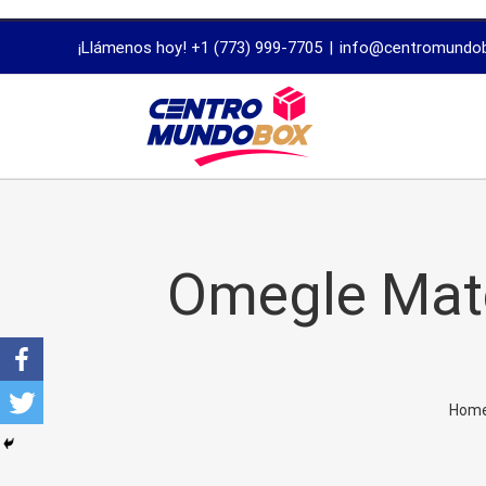
trustworthy
¡Llámenos hoy! +1 (773) 999-7705
|
info@centromundo
dissertation
proofreading
services
Omegle Matc
Hom