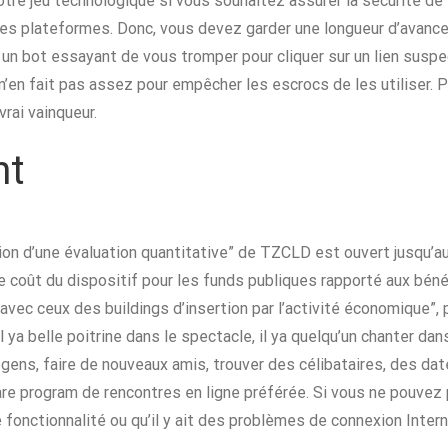
tre jeu technologique si vous souhaitez assurer la sécurité de 
lles plateformes. Donc, vous devez garder une longueur d’avanc
 un bot essayant de vous tromper pour cliquer sur un lien susp
en fait pas assez pour empêcher les escrocs de les utiliser. 
rai vainqueur.
nt
tion d’une évaluation quantitative” de TZCLD est ouvert jusqu’au
e coût du dispositif pour les funds publiques rapporté aux bénéf
avec ceux des buildings d’insertion par l’activité économique”, p
il ya belle poitrine dans le spectacle, il ya quelqu’un chanter da
gens, faire de nouveaux amis, trouver des célibataires, des da
re program de rencontres en ligne préférée. Si vous ne pouvez 
 fonctionnalité ou qu’il y ait des problèmes de connexion Intern