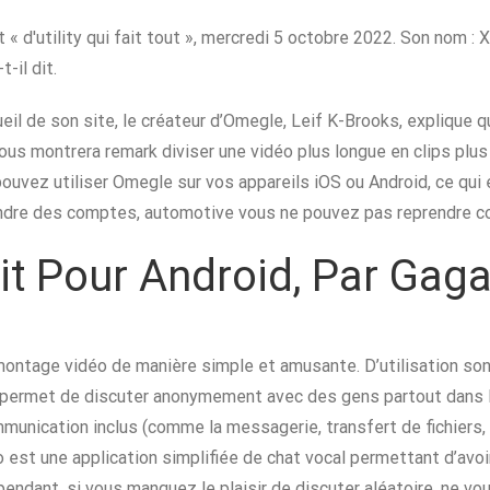
« d'utility qui fait tout », mercredi 5 octobre 2022. Son nom : X
t-il dit.
ueil de son site, le créateur d’Omegle, Leif K-Brooks, explique q
ous montrera remark diviser une vidéo plus longue en clips plus
s pouvez utiliser Omegle sur vos appareils iOS ou Android, ce qu
 rendre des comptes, automotive vous ne pouvez pas reprendre c
t Pour Android, Par Gag
montage vidéo de manière simple et amusante. D’utilisation son
us permet de discuter anonymement avec des gens partout dans 
munication inclus (comme la messagerie, transfert de fichiers, l
o est une application simplifiée de chat vocal permettant d’a
endant, si vous manquez le plaisir de discuter aléatoire, ne vo