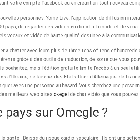
isant votre compte Facebook ou en créant un tout nouveau compt
velles personnes. Yome Live, l’application de diffusion interac
00 pays, de regarder des vidéos en direct à la mode et de vo
ls vocaux et vidéo de haute qualité destinée à la communicati
 à chatter avec leurs plus de three tens of tens of hundreds
férents grâce à des outils de traduction, de sorte que vous po
souhaitez, mais l’édition gratuite limite l’accès à un seul util
res d’Ukraine, de Russie, des États-Unis, d’Allemagne, de Fran
iquer avec une personne au hasard. Vous cherchez une personne 
 des meilleurs web sites
okegel
de chat vidéo que vous pouvez t
 pays sur Omegle ?
santé : Baisse du risque cardio-vasculaire : Ils ont une action