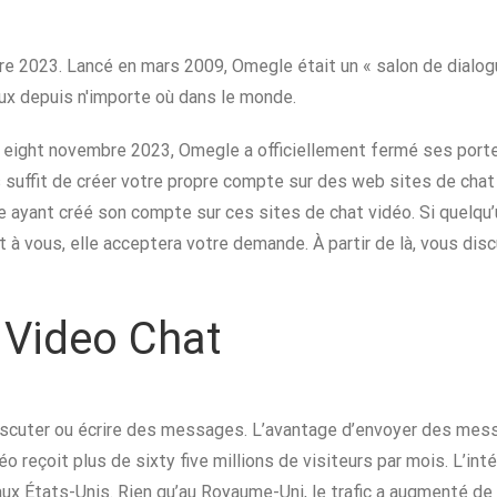
 2023. Lancé en mars 2009, Omegle était un « salon de dialogue
x depuis n'importe où dans le monde.
 eight novembre 2023, Omegle a officiellement fermé ses portes
s suffit de créer votre propre compte sur des web sites de chat
yant créé son compte sur ces sites de chat vidéo. Si quelqu’un 
nt à vous, elle acceptera votre demande. À partir de là, vous d
 Video Chat
 discuter ou écrire des messages. L’avantage d’envoyer des mes
o reçoit plus de sixty five millions de visiteurs par mois. L’in
x États-Unis. Rien qu’au Royaume-Uni, le trafic a augmenté d