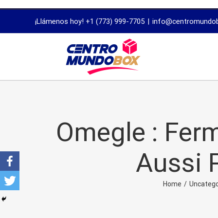
trustworthy
¡Llámenos hoy! +1 (773) 999-7705
|
info@centromundo
dissertation
proofreading
services
Omegle : Ferm
Aussi 
Home
/
Uncatego