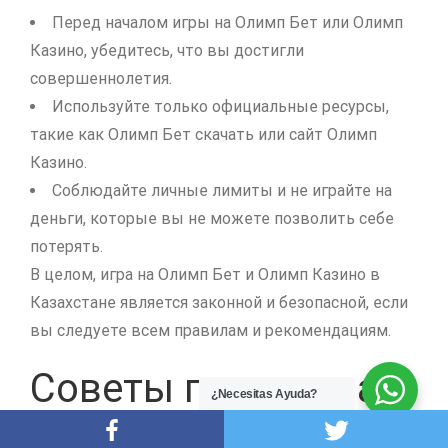
Перед началом игры на Олимп Бет или Олимп
Казино, убедитесь, что вы достигли
совершеннолетия.
Используйте только официальные ресурсы,
такие как Олимп Бет скачать или сайт Олимп
Казино.
Соблюдайте личные лимиты и не играйте на
деньги, которые вы не можете позволить себе
потерять.
В целом, игра на Олимп Бет и Олимп Казино в
Казахстане является законной и безопасной, если
вы следуете всем правилам и рекомендациям.
Советы по игре на
¿Necesitas Ayuda?
Olimp Casino для