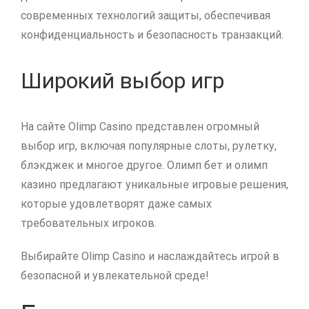
современных технологий защиты, обеспечивая
конфиденциальность и безопасность транзакций.
Широкий выбор игр
На сайте Olimp Casino представлен огромный
выбор игр, включая популярные слоты, рулетку,
блэкджек и многое другое. Олимп бет и олимп
казино предлагают уникальные игровые решения,
которые удовлетворят даже самых
требовательных игроков.
Выбирайте Olimp Casino и наслаждайтесь игрой в
безопасной и увлекательной среде!