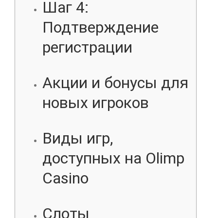
Шаг 4:
Подтверждение
регистрации
Акции и бонусы для
новых игроков
Виды игр,
доступных на Olimp
Casino
Слоты