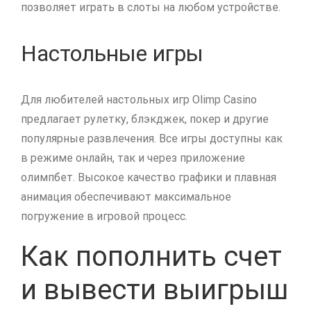
позволяет играть в слоты на любом устройстве.
Настольные игры
Для любителей настольных игр Olimp Casino
предлагает рулетку, блэкджек, покер и другие
популярные развлечения. Все игры доступны как
в режиме онлайн, так и через приложение
олимпбет. Высокое качество графики и плавная
анимация обеспечивают максимальное
погружение в игровой процесс.
Как пополнить счет
и вывести выигрыш