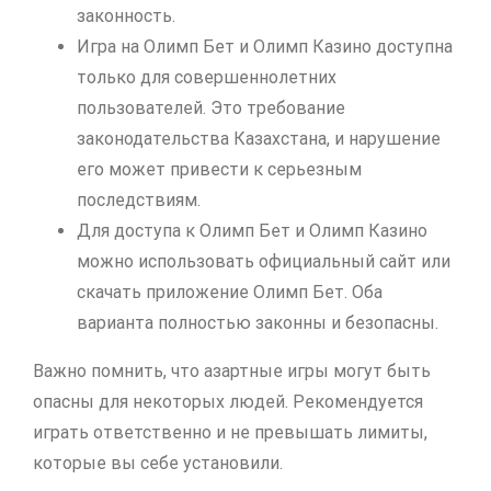
законность.
Игра на Олимп Бет и Олимп Казино доступна
только для совершеннолетних
пользователей. Это требование
законодательства Казахстана, и нарушение
его может привести к серьезным
последствиям.
Для доступа к Олимп Бет и Олимп Казино
можно использовать официальный сайт или
скачать приложение Олимп Бет. Оба
варианта полностью законны и безопасны.
Важно помнить, что азартные игры могут быть
опасны для некоторых людей. Рекомендуется
играть ответственно и не превышать лимиты,
которые вы себе установили.