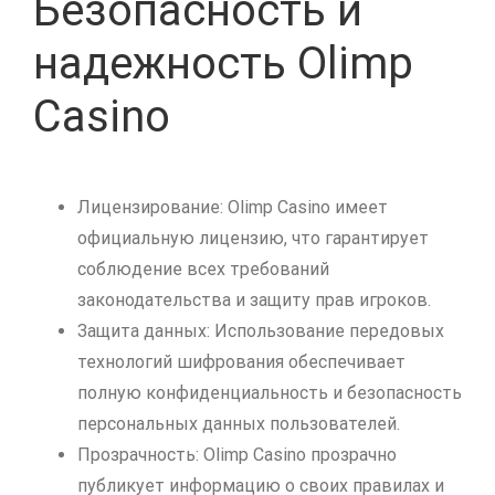
Безопасность и
надежность Olimp
Casino
Лицензирование: Olimp Casino имеет
официальную лицензию, что гарантирует
соблюдение всех требований
законодательства и защиту прав игроков.
Защита данных: Использование передовых
технологий шифрования обеспечивает
полную конфиденциальность и безопасность
персональных данных пользователей.
Прозрачность: Olimp Casino прозрачно
публикует информацию о своих правилах и