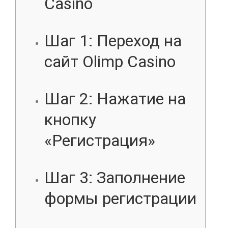
Casino
Шаг 1: Переход на
сайт Olimp Casino
Шаг 2: Нажатие на
кнопку
«Регистрация»
Шаг 3: Заполнение
формы регистрации