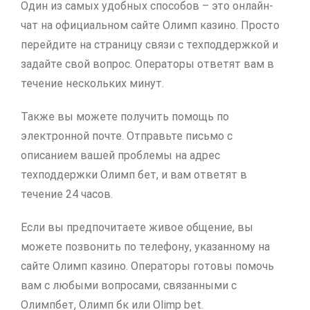
Один из самых удобных способов – это онлайн-
чат на официальном сайте Олимп казино. Просто
перейдите на страницу связи с техподдержкой и
задайте свой вопрос. Операторы ответят вам в
течение нескольких минут.
Также вы можете получить помощь по
электронной почте. Отправьте письмо с
описанием вашей проблемы на адрес
техподдержки Олимп бет, и вам ответят в
течение 24 часов.
Если вы предпочитаете живое общение, вы
можете позвонить по телефону, указанному на
сайте Олимп казино. Операторы готовы помочь
вам с любыми вопросами, связанными с
Олимпбет, Олимп бк или Olimp bet.