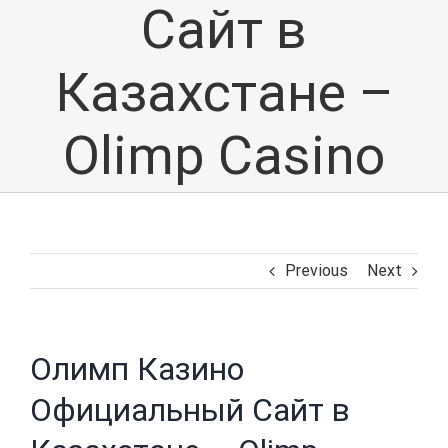
Сайт в
Казахстане –
Olimp Casino
Previous
Next
Олимп Казино
Официальный Сайт в