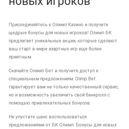
новых игроков
Присоединяйтесь к Олимп Казино и получите
щедрые бонусы для новых игроков! Олимп БК
предлагает уникальные акции, которые сделают
ваш старт в мире азартных игр еще более
приятным.
Скачайте Олимп Бет и получите доступ к
специальным предложениям. Olimp Bet
гарантирует вам не только качественный сервис,
но и возможность увеличить свой банкролл с
помощью привлекательных бонусов.
Не упустите шанс воспользоваться
предложениями от БК Олимп. Бонусы для новых