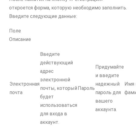
откроется форма, которую необходимо заполнить.
Введите следующие данные:
Поле
Описание
Введите
действующий
Придумайте
адрес
и введите
электронной
Электронная
надежный
Имя 
почты, который
Пароль
почта
пароль для
фам
будет
вашего
использоваться
аккаунта.
для входа в
аккаунт.