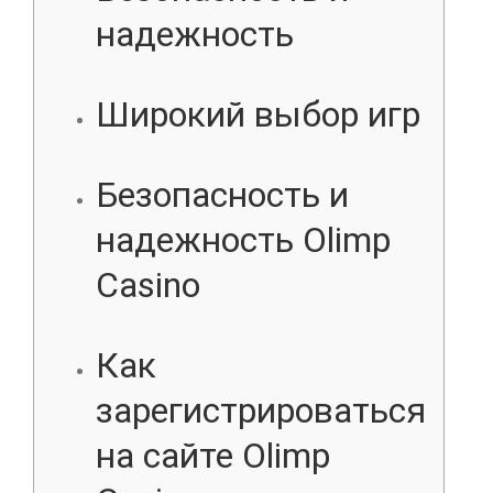
надежность
Широкий выбор игр
Безопасность и
надежность Olimp
Casino
Как
зарегистрироваться
на сайте Olimp