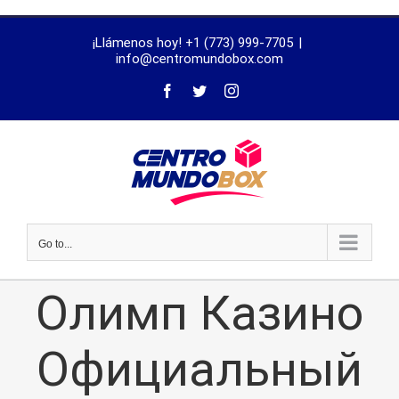
trustworthy
¡Llámenos hoy! +1 (773) 999-7705
|
dissertation
info@centromundobox.com
proofreading
services
Go to...
Олимп Казино
Официальный