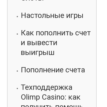
Настольные игры
Как пополнить счет
и вывести
выигрыш
Пополнение счета
Техподдержка
Olimp Casino: как
получить помощь