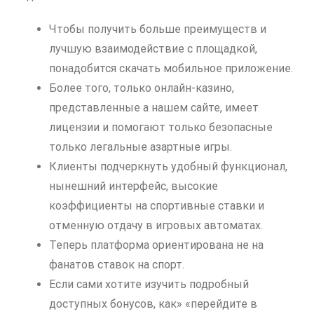
Чтобы получить больше преимуществ и
лучшую взаимодействие с площадкой,
понадобится скачать мобильное приложение.
Более того, только онлайн-казино,
представленные а нашем сайте, имеет
лицензии и помогают только безопасные
только легальные азартные игры.
Клиенты подчеркнуть удобный функционал,
нынешний интерфейс, высокие
коэффициенты на спортивные ставки и
отменную отдачу в игровых автоматах.
Теперь платформа ориентирована не на
фанатов ставок на спорт.
Если сами хотите изучить подробный
доступных бонусов, как» «перейдите в