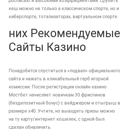
росписью и высокими коэффициентами. Срубить
кеш можно не только а классическом спорте, но и
киберспорте, тотализаторах, виртуальном спорте.
них Рекомендуемые
Сайты Казино
Понадобится спуститься а «подвал» официального
сайта и нажать в кликабельный герб игорной
комиссии. После регистрации онлайн казино
Мостбет начисляет новичкам 30 фриспинов
(бездепозитный бонус) с вейджером и отыгрыш в
размере х40. Учтите, но выводить призы можно
на ту карту/интернет кошелек, с одной был
сделан обналичить.