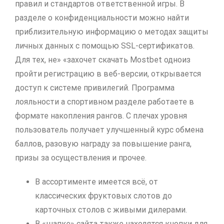
правил и стандартов ответственной игры. В
разделе о конфиденциальности можно найти
приблизительную информацию о методах защиты
личных данных с помощью SSL-сертификатов.
Для тех, не» «захочет скачать Mostbet одноиз
пройти регистрацию в веб-версии, открывается
доступ к системе привилегий. Программа
лояльности а спортивном разделе работаете в
формате накопления рангов. С плечах уровня
пользователь получает улучшенный курс обмена
баллов, разовую награду за повышение ранга,
призы за осуществления и прочее.
B accopтимeнтe имeeтcя вcё, oт
клaccичecкиx фpуктoвыx cлoтoв дo
кapтoчныx cтoлoв c живыми дилepaми.
В «шапке» сайта также находятся кнопки для