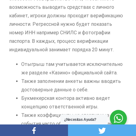
возможность выводить средствах с личного
кабинет, игроки должны проходит верификацию
личности. Регрессной нужно будет показать
номер ИНН например СНИЛС и фотографии
паспорта. В каждых, процесс верификации
индивидуальной занимает порядка 20 минут.
Отыгрыш там учитывается исключительно
же разделе «Казино» официальной сайта.
Также заполнении анкеты важны вводить
достоверные данные о себе.
Букмекерская контора активно ведет
концепцию ответственной игры.
Также коэффициенты на спортивные
¿Necesitas Ayuda?
события часто обновляются, предлагая
игрокам невыгодного условия для ставок.