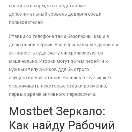
правил же норм, что представляет
дополнительный уровень доверия среди
пользователей.
Ставки со телефона так а безопасны, как и в
десктопной версии. Все персональные данные и
активность судя счету синхронизируются
машинально. Игроки могут затем перейти к
нужный типу рынков ддя быстрого
осуществления ставки. Роспись в Live может
ограничивать некоторые ставки временно,
первых время активного перерасчета.
Mostbet Зеркало:
Как найду Рабочий