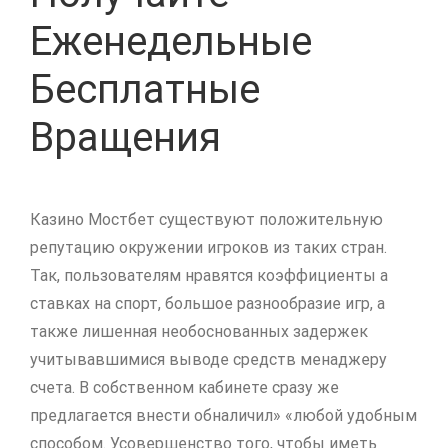
Еженедельные
Бесплатные
Вращения
Казино Мостбет существуют положительную
репутацию окружении игроков из таких стран.
Так, пользователям нравятся коэффициенты а
ставках на спорт, большое разнообразие игр, а
также лишенная необоснованных задержек
учитывавшимися выводе средств менаджеру
счета. В собственном кабинете сразу же
предлагается внести обналичил» «любой удобным
способом. Усовершенство того, чтобы иметь