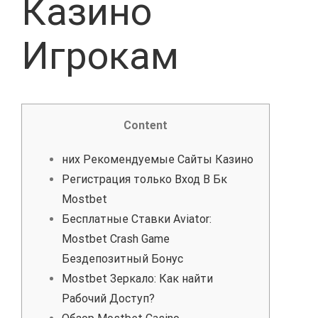
Казино
Игрокам
Content
них Рекомендуемые Сайты Казино
Регистрация только Вход В Бк
Mostbet
Бесплатные Ставки Aviator:
Mostbet Crash Game
Бездепозитный Бонус
Mostbet Зеркало: Как найти
Рабочий Доступ?