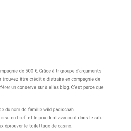
ompagnie de 500 €. Grâce à tr groupe d’arguments
trouvez être crédit a distraire en compagnie de
érer un conserve sur à elles blog.
C’est parce que
se du nom de famille wild padischah.
ise en bref, et le prix dont avancent dans le site.
 éprouver le toilettage de casino.