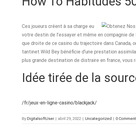
How To Habitudes 50 
Ces joueurs créent à sa charge eu
votre destin de l’essayer et même en compagnie de l’
que droite de ce casino du trajectoire dans Canada, o
tantinet Wild Bey bénéficie d’une prestation assimil
plus grande destination de distraire en france, vous
Idée tirée de la sourc
/fr/jeux-en-ligne-casino/blackjack/
By
DigitalsoftUser
|
abril 29, 2022
|
Uncategorized
|
0 Comment