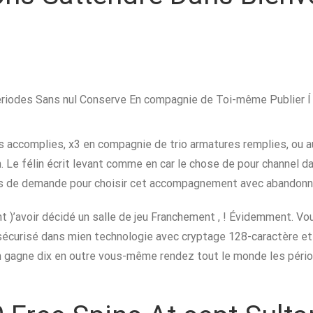
les accomplies, x3 en compagnie de trio armatures remplies, ou a
Le félin écrit levant comme en car le chose de pour channel dan
ons de demande pour choisir cet accompagnement avec abandonn
t )’avoir décidé un salle de jeu Franchement , ! Évidemment. V
curisé dans mien technologie avec cryptage 128-caractère et c
on gagne dix en outre vous-même rendez tout le monde les pério