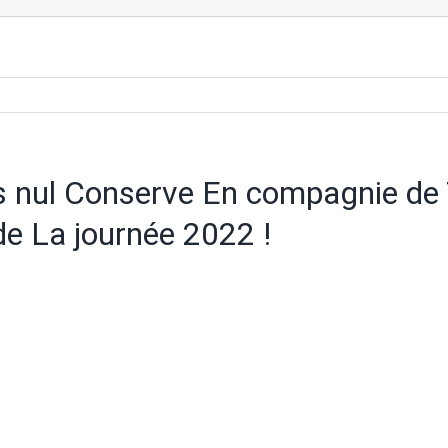
 nul Conserve En compagnie de 
de La journée 2022 !