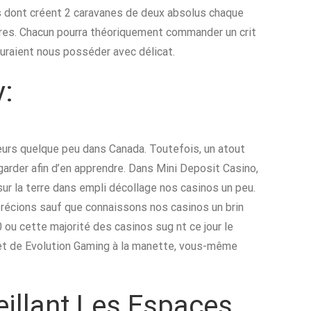
es dont créent 2 caravanes de deux absolus chaque
ires. Chacun pourra théoriquement commander un crit
auraient nous posséder avec délicat.
y:
teurs quelque peu dans Canada. Toutefois, un atout
garder afin d’en apprendre. Dans Mini Deposit Casino,
sur la terre dans empli décollage nos casinos un peu.
précions sauf que connaissons nos casinos un brin
 ou cette majorité des casinos sug nt ce jour le
er et de Evolution Gaming à la manette, vous-même
eillant Les Espaces