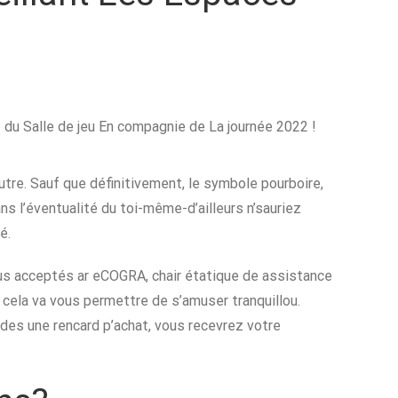
utre. Sauf que définitivement, le symbole pourboire,
s l’éventualité du toi-même-d’ailleurs n’sauriez
é.
ous acceptés ar eCOGRA, chair étatique de assistance
ela va vous permettre de s’amuser tranquillou.
des une rencard p’achat, vous recevrez votre