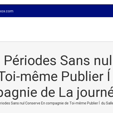
box.com
 Périodes Sans nul
oi-même Publier Í 
agnie de La journé
iodes Sans nul Conserve En compagnie de Toi-même Publier Í du Salle