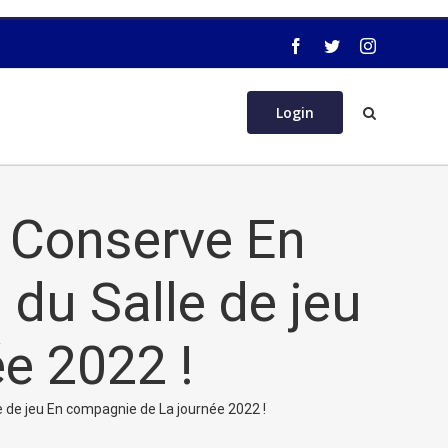
Login
 Conserve En
du Salle de jeu
e 2022 !
 de jeu En compagnie de La journée 2022 !