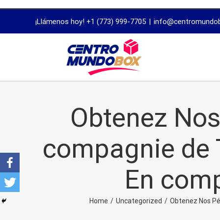
trustworthy
¡Llámenos hoy! +1 (773) 999-7705
|
info@centromundo
dissertation
proofreading
services
Obtenez Nos
compagnie de T
En comp
Home
/
Uncategorized
/
Obtenez Nos Pér