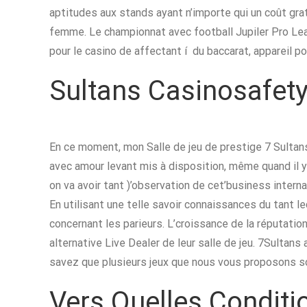
aptitudes aux stands ayant n’importe qui un coût gra
femme. Le championnat avec football Jupiler Pro Lea
pour le casino de affectant í du baccarat, appareil 
Sultans Casinosafety
En ce moment, mon Salle de jeu de prestige 7 Sultans
avec amour levant mis à disposition, même quand il y
on va avoir tant )’observation de cet’business intern
En utilisant une telle savoir connaissances du tant 
concernant les parieurs. L’croissance de la réputatio
alternative Live Dealer de leur salle de jeu. 7Sultan
savez que plusieurs jeux que nous vous proposons so
Vers Quelles Conditi