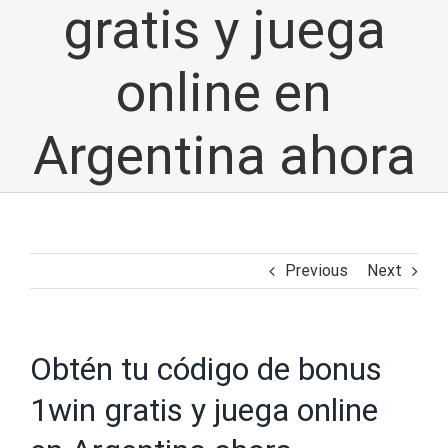
gratis y juega
online en
Argentina ahora
Previous
Next
Obtén tu código de bonus
1win gratis y juega online