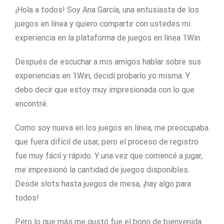
¡Hola a todos! Soy Ana García, una entusiasta de los
juegos en línea y quiero compartir con ustedes mi
experiencia en la plataforma de juegos en línea 1Win.
Después de escuchar a mis amigos hablar sobre sus
experiencias en 1Win, decidí probarlo yo misma. Y
debo decir que estoy muy impresionada con lo que
encontré.
Como soy nueva en los juegos en línea, me preocupaba
que fuera difícil de usar, pero el proceso de registro
fue muy fácil y rápido. Y una vez que comencé a jugar,
me impresionó la cantidad de juegos disponibles.
Desde slots hasta juegos de mesa, ¡hay algo para
todos!
Pero lo que más me gustó fue el bono de bienvenida