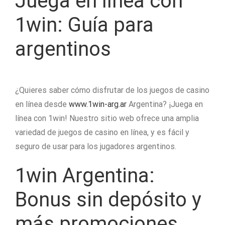
Juega en línea con
1win: Guía para
argentinos
¿Quieres saber cómo disfrutar de los juegos de casino
en línea desde
www.1win-arg.ar
Argentina? ¡Juega en
línea con 1win! Nuestro sitio web ofrece una amplia
variedad de juegos de casino en línea, y es fácil y
seguro de usar para los jugadores argentinos.
1win Argentina:
Bonus sin depósito y
más promociones