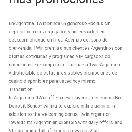
EnArgentina, 1Win brinda un generoso «bonus sin
depósito» a nuevos jugadores interesados en
descubrir el juego en línea. Además del bono de
bienvenida, 1Win premia a sus clientes Argentinos con
ofertas cotidianas y programas VIP cargados de
emocionante recompensas. Dirájase a 1win Argentina
y disfrutable de estas irresistibles promociones de
casino disponibles para usted hoy mismo.
Translation:
In Argentina, 1Win offers new players a generous «No
Deposit Bonus» willing to explore online gaming, in
addition to the welcoming bonus, 1win Argention
rewards its Argentinian clientele with daily offers, and
VIP programs full of exciting rewards. Visit