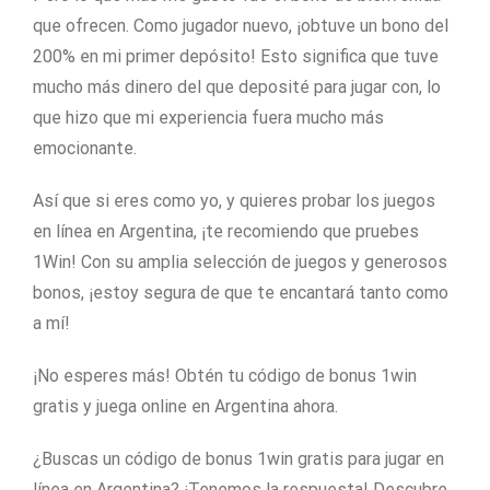
que ofrecen. Como jugador nuevo, ¡obtuve un bono del
200% en mi primer depósito! Esto significa que tuve
mucho más dinero del que deposité para jugar con, lo
que hizo que mi experiencia fuera mucho más
emocionante.
Así que si eres como yo, y quieres probar los juegos
en línea en Argentina, ¡te recomiendo que pruebes
1Win! Con su amplia selección de juegos y generosos
bonos, ¡estoy segura de que te encantará tanto como
a mí!
¡No esperes más! Obtén tu código de bonus 1win
gratis y juega online en Argentina ahora.
¿Buscas un código de bonus 1win gratis para jugar en
línea en Argentina? ¡Tenemos la respuesta! Descubre