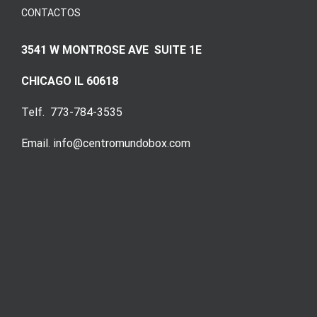
CONTACTOS
3541 W MONTROSE AVE SUITE 1E
CHICAGO IL 60618
Telf. 773-784-3535
Email. info@centromundobox.com