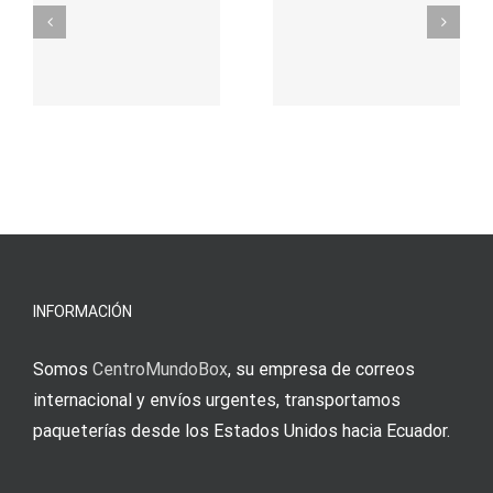
σας για
durch
γρήγορο
attraktive
παιχνίδι
Vermittlun
και
blo?
άμεσες
s
Einzahlung
νίκες
erfordert
meine
Augenmer
INFORMACIÓN
Somos
CentroMundoBox
, su empresa de correos
internacional y envíos urgentes, transportamos
paqueterías desde los Estados Unidos hacia Ecuador.