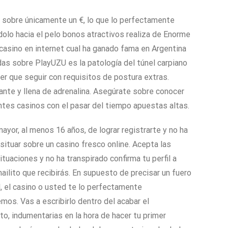
s sobre únicamente un €, lo que lo perfectamente
dolo hacia el pelo bonos atractivos realiza de Enorme
 casino en internet cual ha ganado fama en Argentina
s sobre PlayUZU es la patologí­a del túnel carpiano
er que seguir con requisitos de postura extras.
ante y llena de adrenalina. Asegúrate sobre conocer
ntes casinos con el pasar del tiempo apuestas altas.
ayor, al menos 16 años, de lograr registrarte y no ha
situar sobre un casino fresco online. Acepta las
ituaciones y no ha transpirado confirma tu perfil a
ailito que recibirás. En supuesto de precisar un fuero
, el casino o usted te lo perfectamente
mos. Vas a escribirlo dentro del acabar el
o, indumentarias en la hora de hacer tu primer