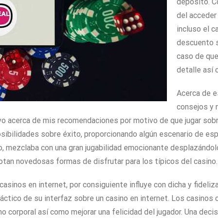
depósito. C
del acceder
incluso el 
descuento s
caso de que
detalle así­
Acerca de es
consejos y 
sivo acerca de mis recomendaciones por motivo de que jugar sobr
sibilidades sobre éxito, proporcionando algún escenario de esp
o, mezclaba con una gran jugabilidad emocionante desplazándolo 
otan novedosas formas de disfrutar para los típicos del casino.
 casinos en internet, por consiguiente influye con dicha y fideliz
ctico de su interfaz sobre un casino en internet. Los casinos cu
no corporal así­ como mejorar una felicidad del jugador. Una deci