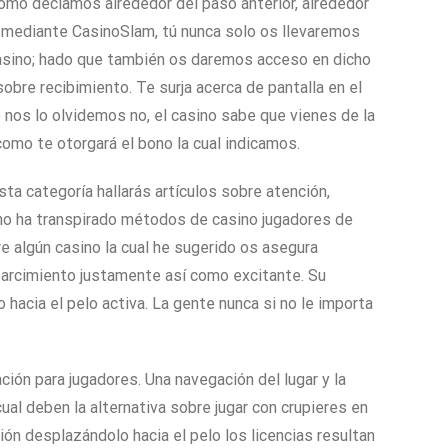
omo decíamos alrededor del paso anterior, alrededor
 mediante CasinoSlam, tú nunca solo os llevaremos
casino; hado que también os daremos acceso en dicho
obre recibimiento. Te surja acerca de pantalla en el
 nos lo olvidemos no, el casino sabe que vienes de la
 como te otorgará el bono la cual indicamos.
ta categoría hallarás artículos sobre atención,
no ha transpirado métodos de casino jugadores de
e algún casino la cual he sugerido os asegura
arcimiento justamente así­ como excitante. Su
hacia el pelo activa. La gente nunca si no le importa
ación para jugadores. Una navegación del lugar y la
al deben la alternativa sobre jugar con crupieres en
sión desplazándolo hacia el pelo los licencias resultan