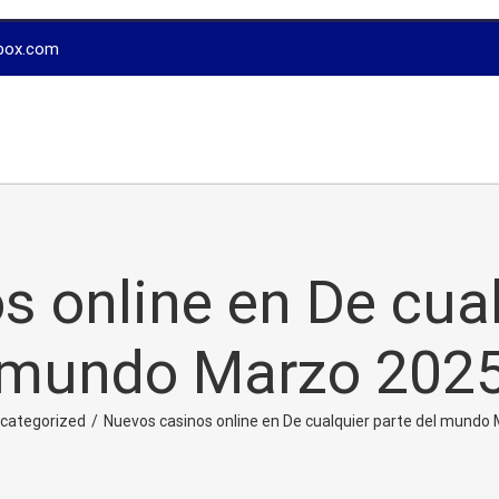
box.com
 online en De cual
mundo Marzo 202
categorized
/
Nuevos casinos online en De cualquier parte del mundo