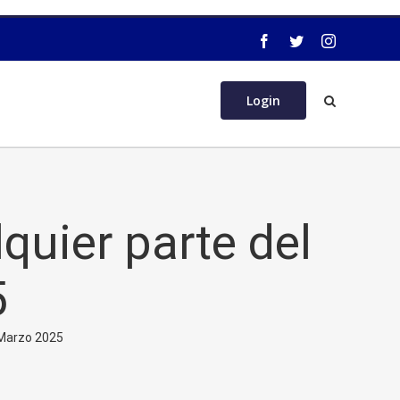
Login
quier parte del
5
 Marzo 2025