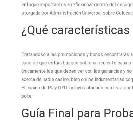
enfoque importantes a reflexionar dentro del escoger 
otorgada por Administración Universal sobre Colocac
¿Qué características
Tratandose a las promociones y bonos encontrarás al
caso de que estáis busque sobre un reciente casino 
únicamente las que deben ver con las ganancias y no h
acerca de nadie casino, bien online indumentarias cor
El casino de Play UZU incluyo subiendo con lista por
bote.
Guía Final para Prob