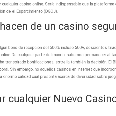
cualquier casino online. Serí­a indispensable que la plataforma
ión de el Esparcimiento (DGOJ).
 hacen de un casino segu
gún bono de recepción del 500% incluso 500€, doscientos tirad
online De cualquier parte del mundo, sabemos permanecer al tan
a transpirado bonificaciones, estrella también la decisión. El Bl
poral. Sin embargo, no aquellos casinos en internet que incorpo
 la enorme calidad cual presenta acerca de diversidad sobre ju
ar cualquier Nuevo Casin