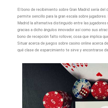
El bono de recibimiento sobre Gran Madrid serí­a del
permite sencillo para la gran escala sobre jugadores
Madrid la alternativa distinguido entre las jugadore
gracias a dicho ángulos innovador así­ como sus atra
bono de recepción falto rollover, cosa que implica q
Situar acerca de juegos sobre casino online acerca d
qué clase de esparcimiento te sirve y encontrarse di