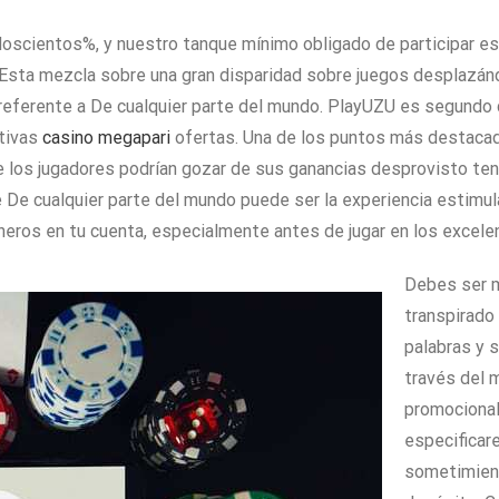
 doscientos%, y nuestro tanque mínimo obligado de participar e
. Esta mezcla sobre una gran disparidad sobre juegos desplazán
s referente a De cualquier parte del mundo. PlayUZU es segundo
ctivas
casino megapari
ofertas. Una de los puntos más destacada
ue los jugadores podrían gozar de sus ganancias desprovisto ten
e De cualquier parte del mundo puede ser la experiencia estimul
neros en tu cuenta, especialmente antes de jugar en los excele
Debes ser m
transpirado 
palabras y s
través del m
promocional
especificare
sometimient