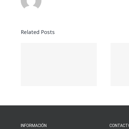
Related Posts
ead
Vegasino – Ο
w:
προορισμός σας
για γρήγορο
nd
παιχνίδι και
s
άμεσες νίκες
s
INFORMACIÓN
CONTACT