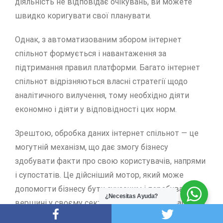
діяльність не відповідає очікувань, ви можете
швидко коригувати свої планувати.
Однак, з автоматизованим збором інтернет
спільнот формується і навантаження за
підтримання правил платформи. Багато інтернет
спільнот відрізняються власні стратегії щодо
аналітичного вилучення, тому необхідно діяти
економно і діяти у відповідності цих норм.
Зрештою, обробка даних інтернет спільнот — це
могутній механізм, що дає змогу бізнесу
здобувати факти про свою користувачів, напрями
і супостатів. Це дійсніший мотор, який може
допомогти бізнесу бути сучасним і перебувати на
¿Necesitas Ayuda?
вершині у своєму секторі. Завдяки інформації, що
збираються, організації отримують змогу