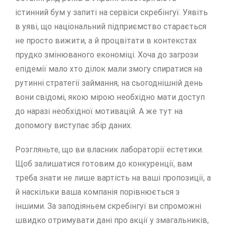
істинний бум у запиті на сервіси скребінгуї. Уявіть
в уяві, що національний підприємство старається
не просто вижити, а й процвітати в контекстах
прудко змінюваного економіці. Хоча до загрози
епідемії мало хто ділок мали змогу спиратися на
рутинні стратегії займання, на сьогоднішній день
вони свідомі, якою мірою необхідно мати доступ
до наразі необхідної мотивацій. А же тут на
допомогу виступає збір даних.
Розгляньте, що ви власник лабораторії естетики.
Щоб залишатися готовим до конкуренції, вам
треба знати не лише вартість на ваші пропозиції, а
й наскільки ваша компанія порівнюється з
іншими. За заподіяньем скребінгуї ви спроможні
швидко отримувати дані про акції у змагальників,