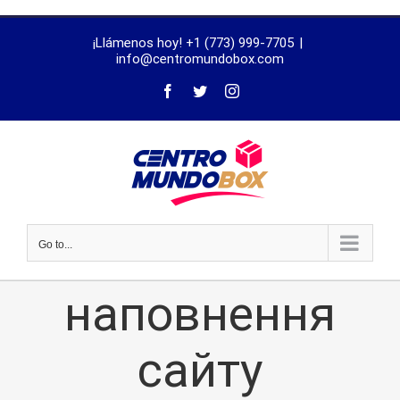
trustworthy
¡Llámenos hoy! +1 (773) 999-7705
|
dissertation
info@centromundobox.com
proofreading
services
Go to...
наповнення
сайту