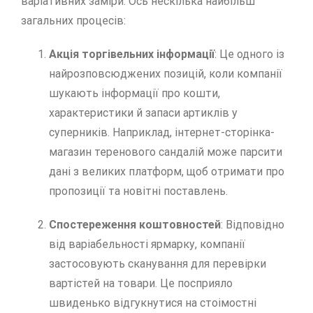
варіативних заміри. Ось нескілька найбільш
загальних процесів:
Акція торгівельних інформації
: Це одного із
найрозповсюджених позицій, коли компанії
шукають інформації про кошти,
характеристики й запаси артиклів у
суперників. Наприклад, інтернет-сторінка-
магазин теренового сандалій може парсити
дані з великих платформ, щоб отримати про
пропозиції та новітні поставлень.
Спостереження коштовностей
: Відповідно
від варіабельності ярмарку, компанії
застосовують сканування для перевірки
вартістей на товари. Це посприяло
швиденько відгукнутися на стоімостні