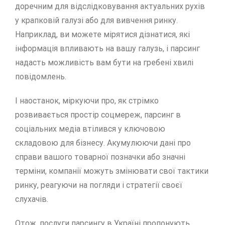
доречним для відслідковування актуальних рухів
у крапковій галузі або для вивчення ринку.
Наприклад, ви можете мірятися дізнатися, які
інформація впливають на вашу галузь, і парсинг
надасть можливість вам бути на гребені хвилі
повідомлень.
І наостанок, міркуючи про, як стрімко
розвивається простір соцмереж, парсинг в
соціальних медіа втілився у ключовою
складовою для бізнесу. Акумулюючи дані про
справи вашого товарної позначки або значні
терміни, компанії можуть змінювати свої тактики
ринку, реагуючи на погляди і стратегії своєї
слухачів.
Отож, послуги парсингу в Україні пропонують