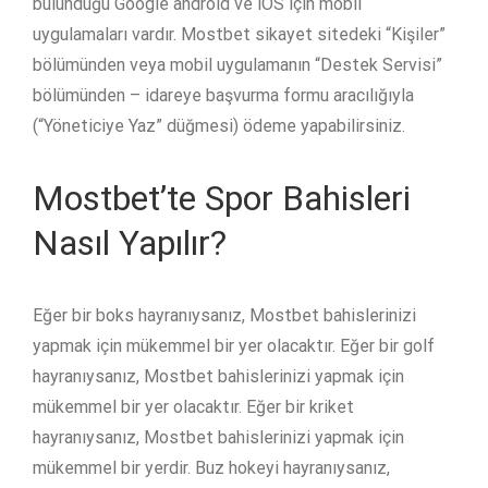
bulunduğu Google android ve iOS için mobil
uygulamaları vardır. Mostbet sikayet sitedeki “Kişiler”
bölümünden veya mobil uygulamanın “Destek Servisi”
bölümünden – idareye başvurma formu aracılığıyla
(“Yöneticiye Yaz” düğmesi) ödeme yapabilirsiniz.
Mostbet’te Spor Bahisleri
Nasıl Yapılır?
Eğer bir boks hayranıysanız, Mostbet bahislerinizi
yapmak için mükemmel bir yer olacaktır. Eğer bir golf
hayranıysanız, Mostbet bahislerinizi yapmak için
mükemmel bir yer olacaktır. Eğer bir kriket
hayranıysanız, Mostbet bahislerinizi yapmak için
mükemmel bir yerdir. Buz hokeyi hayranıysanız,