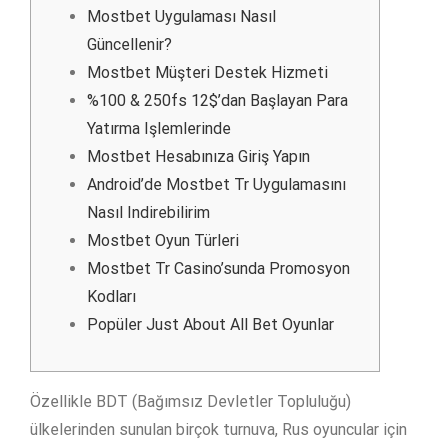
Mostbet Uygulaması Nasıl
Güncellenir?
Mostbet Müşteri Destek Hizmeti
%100 & 250fs 12$’dan Başlayan Para
Yatırma Işlemlerinde
Mostbet Hesabınıza Giriş Yapın
Android’de Mostbet Tr Uygulamasını
Nasıl Indirebilirim
Mostbet Oyun Türleri
Mostbet Tr Casino’sunda Promosyon
Kodları
Popüler Just About All Bet Oyunlar
Özellikle BDT (Bağımsız Devletler Topluluğu)
ülkelerinden sunulan birçok turnuva, Rus oyuncular için