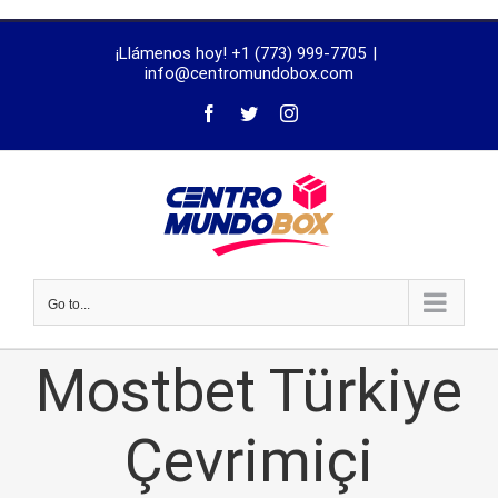
trustworthy
¡Llámenos hoy! +1 (773) 999-7705
|
dissertation
info@centromundobox.com
proofreading
services
Go to...
Mostbet Türkiye
Çevrimiçi