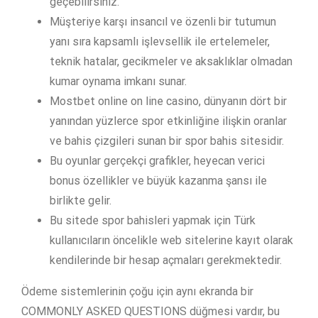
geçebilirsiniz.
Müşteriye karşı insancıl ve özenli bir tutumun
yanı sıra kapsamlı işlevsellik ile ertelemeler,
teknik hatalar, gecikmeler ve aksaklıklar olmadan
kumar oynama imkanı sunar.
Mostbet online on line casino, dünyanın dört bir
yanından yüzlerce spor etkinliğine ilişkin oranlar
ve bahis çizgileri sunan bir spor bahis sitesidir.
Bu oyunlar gerçekçi grafikler, heyecan verici
bonus özellikler ve büyük kazanma şansı ile
birlikte gelir.
Bu sitede spor bahisleri yapmak için Türk
kullanıcıların öncelikle web sitelerine kayıt olarak
kendilerinde bir hesap açmaları gerekmektedir.
Ödeme sistemlerinin çoğu için aynı ekranda bir
COMMONLY ASKED QUESTIONS düğmesi vardır, bu