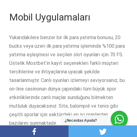
Mobil Uygulamaları
Yukarıdakilere benzer bir ilk para yatırma bonusu, 20
bucks veya üzeri ilk para yatırma işleminde %100 para
yatırma eşleşmesi ve seçilen slot oyunları için 70 FS.
Üstelik Mostbet’in kayıt seçenekleri farklı müşteri
tercihlerine ve ihtiyaçlarına uyacak şekilde
tasarlanmıştır. Canlı oyunları izlemeyi seviyorsanız, bu
on-line casinonun dünya çapındaki tüm büyük spor
etkinliklerinde canlı maçlar sunduğunu bilmekten
mutluluk duyacaksınız. Site, balompié ve tenis gibi
çeşitli sporlar için sektördeki en iyi oranlardan
¿Necesitas Ayuda?
bazılarını sunmaktadır.