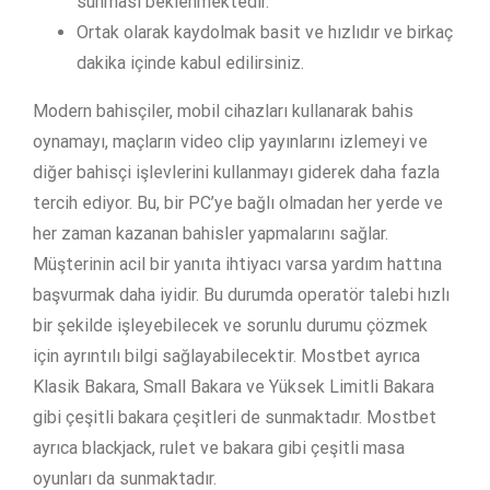
sunması beklenmektedir.
Ortak olarak kaydolmak basit ve hızlıdır ve birkaç
dakika içinde kabul edilirsiniz.
Modern bahisçiler, mobil cihazları kullanarak bahis
oynamayı, maçların video clip yayınlarını izlemeyi ve
diğer bahisçi işlevlerini kullanmayı giderek daha fazla
tercih ediyor. Bu, bir PC’ye bağlı olmadan her yerde ve
her zaman kazanan bahisler yapmalarını sağlar.
Müşterinin acil bir yanıta ihtiyacı varsa yardım hattına
başvurmak daha iyidir. Bu durumda operatör talebi hızlı
bir şekilde işleyebilecek ve sorunlu durumu çözmek
için ayrıntılı bilgi sağlayabilecektir. Mostbet ayrıca
Klasik Bakara, Small Bakara ve Yüksek Limitli Bakara
gibi çeşitli bakara çeşitleri de sunmaktadır. Mostbet
ayrıca blackjack, rulet ve bakara gibi çeşitli masa
oyunları da sunmaktadır.