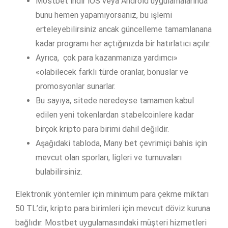
Mostbet indir iOS veya Android uygulamalarında
bunu hemen yapamıyorsanız, bu işlemi
erteleyebilirsiniz ancak güncelleme tamamlanana
kadar programı her açtığınızda bir hatırlatıcı açılır.
Ayrıca, çok para kazanmanıza yardımcı»
«olabilecek farklı türde oranlar, bonuslar ve
promosyonlar sunarlar.
Bu sayıya, sitede neredeyse tamamen kabul
edilen yeni tokenlardan stabelcoinlere kadar
birçok kripto para birimi dahil değildir.
Aşağıdaki tabloda, Many bet çevrimiçi bahis için
mevcut olan sporları, ligleri ve turnuvaları
bulabilirsiniz.
Elektronik yöntemler için minimum para çekme miktarı
50 TL’dir, kripto para birimleri için mevcut döviz kuruna
bağlıdır. Mostbet uygulamasındaki müşteri hizmetleri