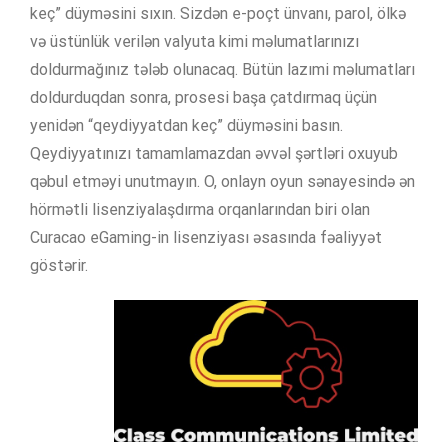
keç” düyməsini sıxın. Sizdən e-poçt ünvanı, parol, ölkə
və üstünlük verilən valyuta kimi məlumatlarınızı
doldurmağınız tələb olunacaq. Bütün lazımi məlumatları
doldurduqdan sonra, prosesi başa çatdırmaq üçün
yenidən “qeydiyyatdan keç” düyməsini basın.
Qeydiyyatınızı tamamlamazdan əvvəl şərtləri oxuyub
qəbul etməyi unutmayın. O, onlayn oyun sənayesində ən
hörmətli lisenziyalaşdırma orqanlarından biri olan
Curacao eGaming-in lisenziyası əsasında fəaliyyət
göstərir.