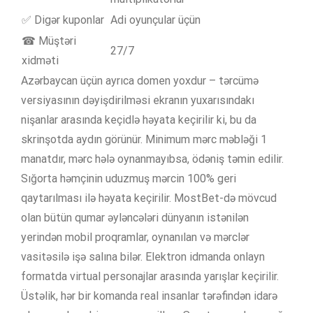
✅ Digər kuponlar
Adi oyunçular üçün
☎ Müştəri
27/7
xidməti
Azərbaycan üçün ayrıca domen yoxdur – tərcümə
versiyasının dəyişdirilməsi ekranın yuxarısındakı
nişanlar arasında keçidlə həyata keçirilir ki, bu da
skrinşotda aydın görünür. Minimum mərc məbləği 1
manatdır, mərc hələ oynanmayıbsa, ödəniş təmin edilir.
Sığorta həmçinin uduzmuş mərcin 100% geri
qaytarılması ilə həyata keçirilir. MostBet-də mövcud
olan bütün qumar əyləncələri dünyanın istənilən
yerindən mobil proqramlar, oynanılan və mərclər
vasitəsilə işə salına bilər. Elektron idmanda onlayn
formatda virtual personajlar arasında yarışlar keçirilir.
Üstəlik, hər bir komanda real insanlar tərəfindən idarə