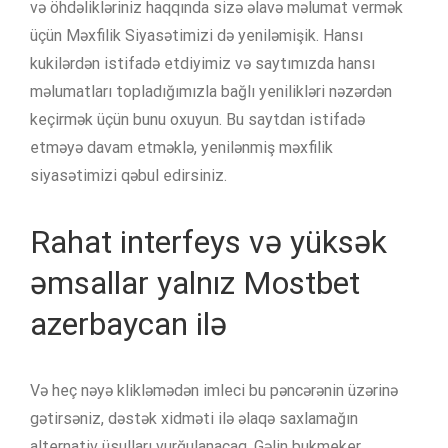
və öhdəlikləriniz haqqında sizə əlavə məlumat vermək
üçün Məxfilik Siyasətimizi də yeniləmişik. Hansı
kukilərdən istifadə etdiyimiz və saytımızda hansı
məlumatları topladığımızla bağlı yenilikləri nəzərdən
keçirmək üçün bunu oxuyun. Bu saytdan istifadə
etməyə davam etməklə, yenilənmiş məxfilik
siyasətimizi qəbul edirsiniz.
Rahat interfeys və yüksək
əmsallar yalnız Mostbet
azerbaycan ilə
Və heç nəyə klikləmədən imleci bu pəncərənin üzərinə
gətirsəniz, dəstək xidməti ilə əlaqə saxlamağın
alternativ üsulları vurğulanacaq. Gəlin bukmeker