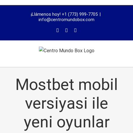
trustworthy
¡Llámenos hoy! +1 (773) 999-7705
|
dissertation
info@centromundobox.com
proofreading
services
Mostbet mobil
versiyasi ile
yeni oyunlar