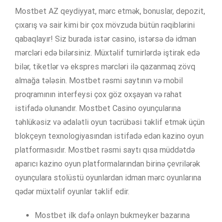
Mostbet AZ qeydiyyat, mərc etmək, bonuslar, depozit,
çıxarış və sair kimi bir çox mövzuda bütün rəqiblərini
qabaqlayır! Siz burada istər casino, istərsə də idman
mərcləri edə bilərsiniz. Müxtəlif turnirlərdə iştirak edə
bilər, tiketlər və ekspres mərcləri ilə qazanmaq zövq
almağa tələsin. Mostbet rəsmi saytının və mobil
proqramının interfeysi çox göz oxşayan və rahat
istifadə olunandır. Mostbet Casino oyunçularına
təhlükəsiz və ədalətli oyun təcrübəsi təklif etmək üçün
blokçeyn texnologiyasından istifadə edən kazino oyun
platformasıdır. Mostbet rəsmi saytı qısa müddətdə
aparıcı kazino oyun platformalarından birinə çevrilərək
oyunçulara stolüstü oyunlardan idman mərc oyunlarına
qədər müxtəlif oyunlar təklif edir.
Mostbet ilk dəfə onlayn bukmeyker bazarına