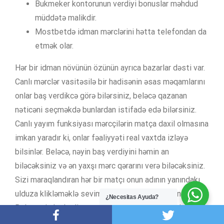
Bukmeker kontorunun verdiyi bonuslar məhdud
müddətə malikdir.
Mostbetdə idman mərclərini hətta telefondan da
etmək olar.
Hər bir idman növünün özünün ayrıca bazarlar dəsti var.
Canlı mərclər vasitəsilə bir hadisənin əsas məqamlarını
onlar baş verdikcə görə bilərsiniz, beləcə qazanan
nəticəni seçməkdə bunlardan istifadə edə bilərsiniz.
Canlı yayım funksiyası mərcçilərin matça daxil olmasına
imkan yaradır ki, onlar fəaliyyəti real vaxtda izləyə
bilsinlər. Beləcə, nəyin baş verdiyini həmin an
biləcəksiniz və ən yaxşı mərc qərarını verə biləcəksiniz.
Sizi maraqlandıran hər bir matçı onun adının yanındakı
ulduza klikləməklə sevimlilərə əlavə edə bilərsiniz.
¿Necesitas Ayuda?
Beləcə siz bu hadisəyə ani çıxış əldə edəcəksiniz və
cari əmsalları və cari bazarları izləyə biləcəksiniz.