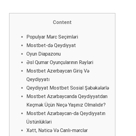
Content
Populyar Mərc Seçimləri
Mostbet-də Qeydiyyat
Oyun Diapazonu
Əsl Qumar Oyunçularının Rəyləri
Mostbet Azerbaycan Giriş Və
Qeydiyyatı
Qeydiyyat Mostbet Sosial Şəbəkələrlə
Mostbet Azərbaycanda Qeydiyyatdan
Keçmək Üçün Neçə Yaşınız Olmalıdır?
Mostbet Azərbaycan-da Qeydiyyatın
Üstünlükləri
Xətt, Nəticə Və Canlı-mərclər