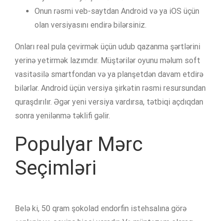
Onun rəsmi veb-saytdan Android və ya iOS üçün
olan versiyasını endirə bilərsiniz.
Onları real pula çevirmək üçün udub qazanma şərtlərini
yerinə yetirmək lazımdır. Müştərilər oyunu məlum soft
vasitəsilə smartfondan və ya planşetdən davam etdirə
bilərlər. Android üçün versiya şirkətin rəsmi resursundan
quraşdırılır. Əgər yeni versiya vardırsa, tətbiqi açdıqdan
sonra yenilənmə təklifi gəlir.
Populyar Mərc
Seçimləri
Belə ki, 50 qram şokolad endorfin istehsalına görə