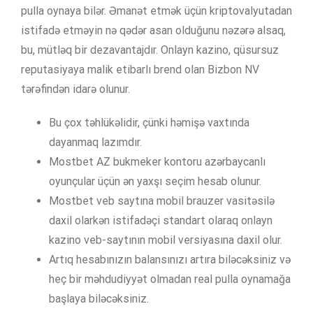
pulla oynaya bilər. Əmanət etmək üçün kriptovalyutadan
istifadə etməyin nə qədər asan olduğunu nəzərə alsaq,
bu, mütləq bir dezavantajdır. Onlayn kazino, qüsursuz
reputasiyaya malik etibarlı brend olan Bizbon NV
tərəfindən idarə olunur.
Bu çox təhlükəlidir, çünki həmişə vaxtında
dayanmaq lazımdır.
Mostbet AZ bukmeker kontoru azərbaycanlı
oyunçular üçün ən yaxşı seçim hesab olunur.
Mostbet veb saytına mobil brauzer vasitəsilə
daxil olarkən istifadəçi standart olaraq onlayn
kazino veb-saytının mobil versiyasına daxil olur.
Artıq hesabınızın balansınızı artıra biləcəksiniz və
heç bir məhdudiyyət olmadan real pulla oynamağa
başlaya biləcəksiniz.