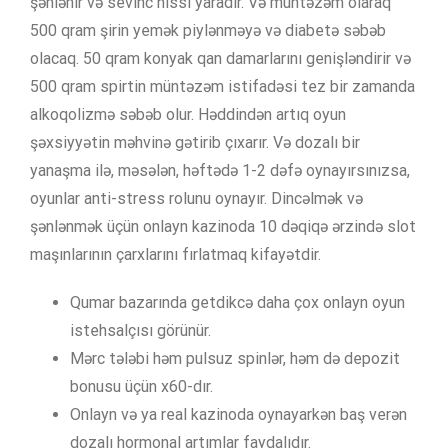
şənlənir və sevinc hissi yaradır. Və müntəzəm olaraq
500 qram şirin yemək piylənməyə və diabetə səbəb
olacaq. 50 qram konyak qan damarlarını genişləndirir və
500 qram spirtin müntəzəm istifadəsi tez bir zamanda
alkoqolizmə səbəb olur. Həddindən artıq oyun
şəxsiyyətin məhvinə gətirib çıxarır. Və dozalı bir
yanaşma ilə, məsələn, həftədə 1-2 dəfə oynayırsınızsa,
oyunlar anti-stress rolunu oynayır. Dincəlmək və
şənlənmək üçün onlayn kazinoda 10 dəqiqə ərzində slot
maşınlarının çarxlarını fırlatmaq kifayətdir.
Qumar bazarında getdikcə daha çox onlayn oyun
istehsalçısı görünür.
Mərc tələbi həm pulsuz spinlər, həm də depozit
bonusu üçün x60-dır.
Onlayn və ya real kazinoda oynayarkən baş verən
dozalı hormonal artımlar faydalıdır.