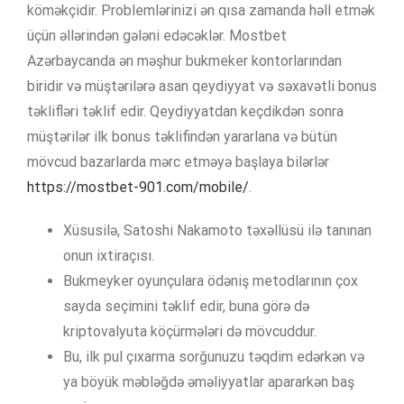
köməkçidir. Problemlərinizi ən qısa zamanda həll etmək
üçün əllərindən gələni edəcəklər. Mostbet
Azərbaycanda ən məşhur bukmeker kontorlarından
biridir və müştərilərə asan qeydiyyat və səxavətli bonus
təklifləri təklif edir. Qeydiyyatdan keçdikdən sonra
müştərilər ilk bonus təklifindən yararlana və bütün
mövcud bazarlarda mərc etməyə başlaya bilərlər
https://mostbet-901.com/mobile/
.
Xüsusilə, Satoshi Nakamoto təxəllüsü ilə tanınan
onun ixtiraçısı.
Bukmeyker oyunçulara ödəniş metodlarının çox
sayda seçimini təklif edir, buna görə də
kriptovalyuta köçürmələri də mövcuddur.
Bu, ilk pul çıxarma sorğunuzu təqdim edərkən və
ya böyük məbləğdə əməliyyatlar apararkən baş