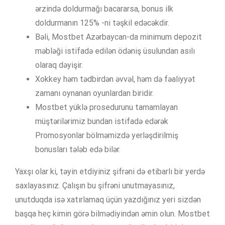
ərzində doldurmağı bacararsa, bonus ilk
doldurmanın 125% -ni təşkil edəcəkdir.
Bəli, Mostbet Azərbaycan-da minimum depozit
məbləği istifadə edilən ödəniş üsulundan asılı
olaraq dəyişir.
Xokkey həm tədbirdən əvvəl, həm də fəaliyyət
zamanı oynanan oyunlardan biridir.
Mostbet yüklə prosedurunu tamamlayan
müştərilərimiz bundan istifadə edərək
Promosyonlar bölməmizdə yerləşdirilmiş
bonusları tələb edə bilər.
Yaxşı olar ki, təyin etdiyiniz şifrəni də etibarlı bir yerdə
saxlayasınız. Çalışın bu şifrəni unutmayasınız,
unutduqda isə xatırlamaq üçün yazdığınız yeri sizdən
başqa heç kimin görə bilmədiyindən əmin olun. Mostbet