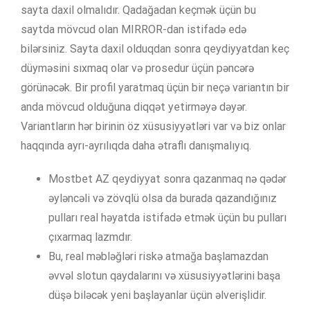
sayta daxil olmalıdır. Qadağadan keçmək üçün bu
saytda mövcud olan MIRROR-dan istifadə edə
bilərsiniz. Sayta daxil olduqdan sonra qeydiyyatdan keç
düyməsini sıxmaq olar və prosedur üçün pəncərə
görünəcək. Bir profil yaratmaq üçün bir neçə variantın bir
anda mövcud olduğuna diqqət yetirməyə dəyər.
Variantların hər birinin öz xüsusiyyətləri var və biz onlar
haqqında ayrı-ayrılıqda daha ətraflı danışmalıyıq.
Mostbet AZ qeydiyyat sonra qazanmaq nə qədər
əyləncəli və zövqlü olsa da burada qazandığınız
pulları real həyatda istifadə etmək üçün bu pulları
çıxarmaq lazmdır.
Bu, real məbləğləri riskə atmağa başlamazdan
əvvəl slotun qaydalarını və xüsusiyyətlərini başa
düşə biləcək yeni başlayanlar üçün əlverişlidir.