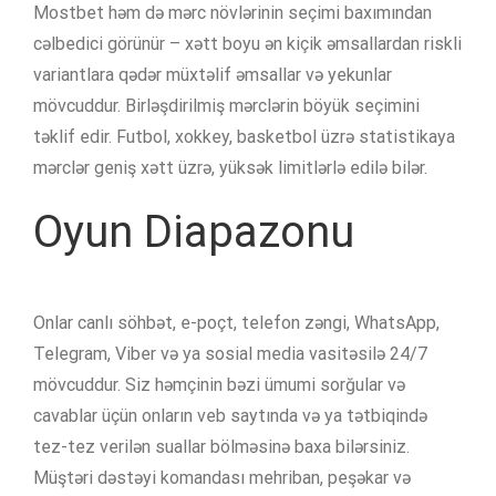
Mostbet həm də mərc növlərinin seçimi baxımından
cəlbedici görünür – xətt boyu ən kiçik əmsallardan riskli
variantlara qədər müxtəlif əmsallar və yekunlar
mövcuddur. Birləşdirilmiş mərclərin böyük seçimini
təklif edir. Futbol, ​​xokkey, basketbol üzrə statistikaya
mərclər geniş xətt üzrə, yüksək limitlərlə edilə bilər.
Oyun Diapazonu
Onlar canlı söhbət, e-poçt, telefon zəngi, WhatsApp,
Telegram, Viber və ya sosial media vasitəsilə 24/7
mövcuddur. Siz həmçinin bəzi ümumi sorğular və
cavablar üçün onların veb saytında və ya tətbiqində
tez-tez verilən suallar bölməsinə baxa bilərsiniz.
Müştəri dəstəyi komandası mehriban, peşəkar və