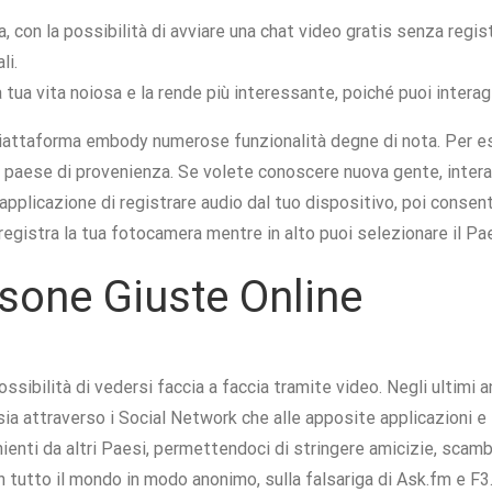
 con la possibilità di avviare una chat video gratis senza regis
li.
tua vita noiosa e la rende più interessante, poiché puoi interag
a piattaforma embody numerose funzionalità degne di nota. Per es
l paese di provenienza. Se volete conoscere nuova gente, interagi
applicazione di registrare audio dal tuo dispositivo, poi consent
gistra la tua fotocamera mentre in alto puoi selezionare il Paese
sone Giuste Online
sibilità di vedersi faccia a faccia tramite video. Negli ultimi an
sia attraverso i Social Network che alle apposite applicazioni 
nienti da altri Paesi, permettendoci di stringere amicizie, scamb
n tutto il mondo in modo anonimo, sulla falsariga di Ask.fm e F