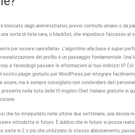
le?
re bloccato dagli amministratori, previo controllo umano o da pa
n una sorta di lista nera, o blacklist, che impedisce l'accesso al 
ente per essere cancellata». L’algoritmo alla base è super per
personalizzazione del profilo è un passaggio fondamentale. Una 
xy e facendogli passare le informazioni ai tuoi indirizzi IP. Ciò s
il nostro plugin gratuito per WordPress per integrare facilmente
icure, ma è sempre consigliato non condividere dati personali 
è presente nella lista delle10 migliori Chat Italiane gratuite in 
rizione.
esi che ho interpellato nelle ultime due settimane, una decina m
re introdotta in futuro. È dubbio che in futuro si possa reali
e siete in 2 o più che utilizzano lo stesso abbonamento, passa 