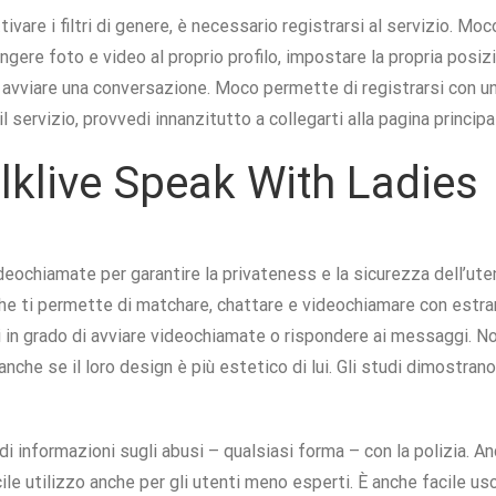
vare i filtri di genere, è necessario registrarsi al servizio. Moco
ngere foto e video al proprio profilo, impostare la propria posi
i avviare una conversazione. Moco permette di registrarsi con u
servizio, provvedi innanzitutto a collegarti alla pagina principa
alklive Speak With Ladies
deochiamate per garantire la privateness e la sicurezza dell’ute
he ti permette di matchare, chattare e videochiamare con estran
 in grado di avviare videochiamate o rispondere ai messaggi. No
anche se il loro design è più estetico di lui. Gli studi dimostran
e di informazioni sugli abusi – qualsiasi forma – con la polizia.
acile utilizzo anche per gli utenti meno esperti. È anche facile 