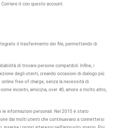
a Corriere.it con questo account.
tegrato il trasferimento dei file, permettendo di
abilità di trovare persone compatibili. Infine, i
ione degli utenti, creando occasioni di dialogo più
t online free of charge, senza la necessità di
come incontri, amicizia, over 40, amore e molto altro,
ro le informazioni personali. Nel 2015 è stato
one dai molti utenti che continuavano a connettersi
, inserire i propri interessi nell’apposito spazio. Poi