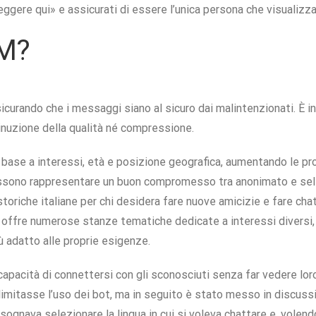
 leggere qui» e assicurati di essere l’unica persona che visualizz
IM?
curando che i messaggi siano al sicuro dai malintenzionati. È in
iminuzione della qualità né compressione.
 base a interessi, età e posizione geografica, aumentando le prob
ssono rappresentare un buon compromesso tra anonimato e selez
storiche italiane per chi desidera fare nuove amicizie e fare cha
o offre numerose stanze tematiche dedicate a interessi diversi, 
ù adatto alle proprie esigenze.
a capacità di connettersi con gli sconosciuti senza far vedere lo
imitasse l’uso dei bot, ma in seguito è stato messo in discussi
sognava selezionare la lingua in cui si voleva chattare e, volendo