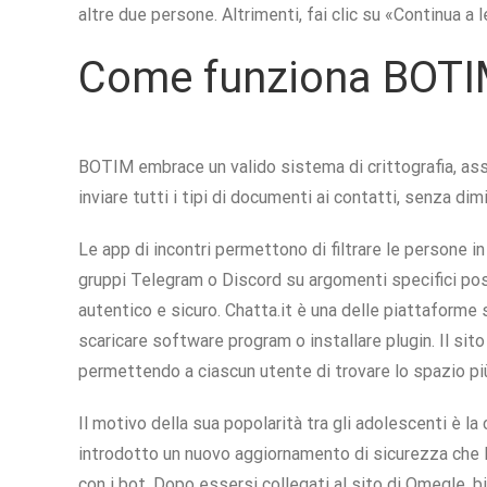
altre due persone. Altrimenti, fai clic su «Continua a
Come funziona BOT
BOTIM embrace un valido sistema di crittografia, assi
inviare tutti i tipi di documenti ai contatti, senza d
Le app di incontri permettono di filtrare le persone in
gruppi Telegram o Discord su argomenti specifici po
autentico e sicuro. Chatta.it è una delle piattaforme 
scaricare software program o installare plugin. Il sit
permettendo a ciascun utente di trovare lo spazio pi
Il motivo della sua popolarità tra gli adolescenti è l
introdotto un nuovo aggiornamento di sicurezza che l
con i bot. Dopo essersi collegati al sito di Omegle, bi