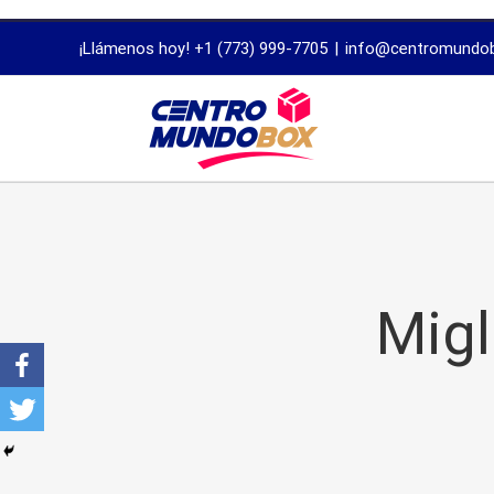
trustworthy
¡Llámenos hoy! +1 (773) 999-7705
|
info@centromundo
dissertation
proofreading
services
Migl