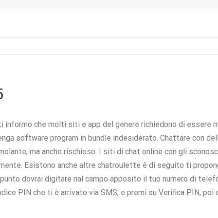
5
ti informo che molti siti e app del genere richiedono di essere 
ga software program in bundle indesiderato. Chattare con dell
lante, ma anche rischioso. I siti di chat online con gli sconosci
amente. Esistono anche altre chatroulette è di seguito ti propo
punto dovrai digitare nal campo apposito il tuo numero di telef
odice PIN che ti è arrivato via SMS, e premi su Verifica PIN, poi