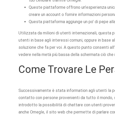
tuo cellulare tramite Omegle.
Queste piattaforme offrono un’esperienza unica,
creare un account o fornire informazioni persona
Questa piattaforma aggiunge un po’ di pepe alla 
Utilizzata da milioni di utenti internazionali, quest
utenti in base agli interessi comuni, oppure in base a
soluzione che fa per voi. A questo punto consenti all’
vedere nella metà più bassa della schermata ciò che re
Come Trovare Le Per
Successivamente è stata information agli utenti la pos
contatto con persone provenienti da tutto il mondo, 
introdotto la possibilità di chattare con utenti prove
anche Omegle, il sito web che permette di parlare co