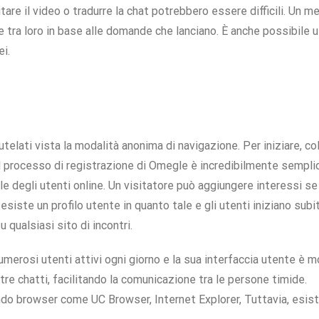
itare il video o tradurre la chat potrebbero essere difficili. Un 
e tra loro in base alle domande che lanciano. È anche possibile
i.
telati vista la modalità anonima di navigazione. Per iniziare, col
Il processo di registrazione di Omegle è incredibilmente semplice
 degli utenti online. Un visitatore può aggiungere interessi s
esiste un profilo utente in quanto tale e gli utenti iniziano sub
 qualsiasi sito di incontri.
numerosi utenti attivi ogni giorno e la sua interfaccia utente è 
re chatti, facilitando la comunicazione tra le persone timide.
ndo browser come UC Browser, Internet Explorer, Tuttavia, esis