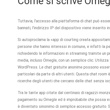
Come si scrive Omeg
Tuttavia, l'accesso alla piattaforma di chat può esse
bannati, l'indirizzo IP del dispositivo viene inserito i
Si autoproclama la «app di courting creata appositam
persone che hanno interessi in comune, e infatti la 
richiedendo le informazioni in streaming tramite un pro
media, incluso Omegle, con un semplice clic. Utilizza 
WordPress. Le chat gratuite anonime possono essere s
particolari da parte di altri utenti. Questa chat room 
ricerche degli utenti che cercano delle chat senza isc
Tra le tante app citate dal centinaio di ragazzi monz
pagamento su Omegle ed è improbabile che possa esse
è diventato sinonimo di semplice accesso gratuito. S