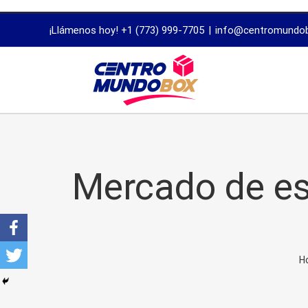
trustworthy
¡Llámenos hoy! +1 (773) 999-7705
|
info@centromundo
dissertation
proofreading
services
Mercado de es
H