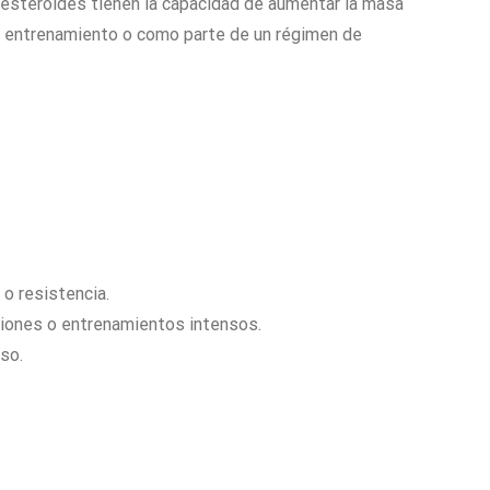
esteroides tienen la capacidad de aumentar la masa
 de entrenamiento o como parte de un régimen de
o resistencia.
siones o entrenamientos intensos.
so.