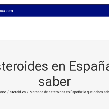
box.com
teroides en España
saber
ome
/
steroid-es
/
Mercado de esteroides en España: lo que debes sa