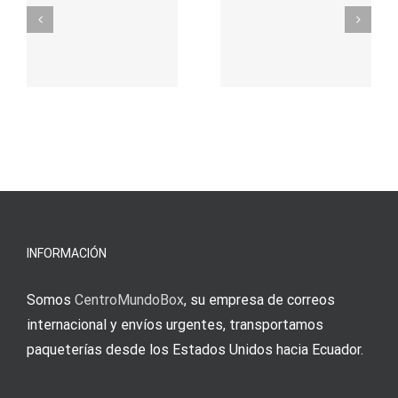
σας για
durch
γρήγορο
attraktive
παιχνίδι
Vermittlun
και
blo?
άμεσες
s
Einzahlung
νίκες
erfordert
meine
Augenmer
INFORMACIÓN
Somos
CentroMundoBox
, su empresa de correos
internacional y envíos urgentes, transportamos
paqueterías desde los Estados Unidos hacia Ecuador.