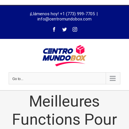
trustworthy
¡Llámenos hoy! +1 (773) 999-7705
|
dissertation
info@centromundobox.com
proofreading
services
Go to...
Meilleures
Functions Pour