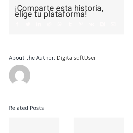
¡Comparte esta historia,
elige tu plataforma!
About the Author:
DigitalsoftUser
Die
Selektion
eines
Vegasino
f
Casinos
Related Posts
– Ο
t
auf
προορισμός
zuhilfena