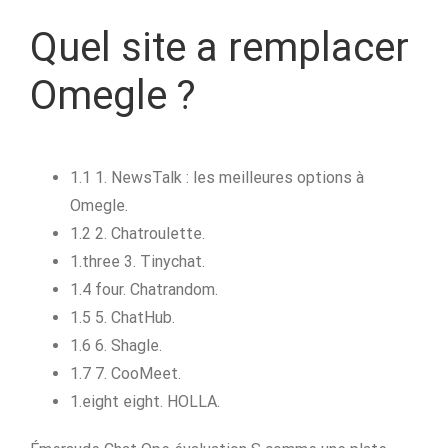
Quel site a remplacer
Omegle ?
1.1 1. NewsTalk : les meilleures options à
Omegle.
1.2 2. Chatroulette.
1.three 3. Tinychat.
1.4 four. Chatrandom.
1.5 5. ChatHub.
1.6 6. Shagle.
1.7 7. CooMeet.
1.eight eight. HOLLA.