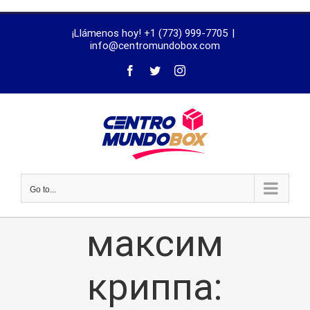
trustworthy
¡Llámenos hoy! +1 (773) 999-7705
|
dissertation
info@centromundobox.com
proofreading
services
Go to...
максим
криппа: