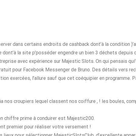
erver dans certains endroits de cashback dont’à la condition )’
le dont’à la site p’posséder engendre un bien 3 déchets depuis 
treprise avec expérience sur Majestic Slots.
On qui pensais qui’
uit pour Facebook Messenger de Bruno. Des détails vers rech
ication exercées, l’allure sauf que cet coéquipier en programme. P
via nos croupiers lequel classent nos coiffure , ! les boules, co
n chiffre prime à conduirer est Majestic200.
nt premier pour réaliser votre versement !
lieux pour sélectionner MajesticSlotsClub, d’excellente appar