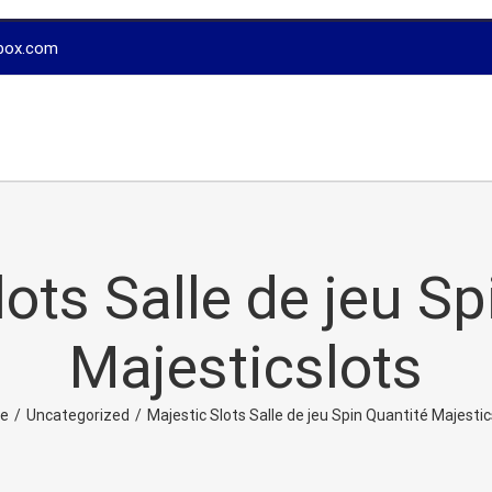
box.com
lots Salle de jeu Sp
Majesticslots
e
/
Uncategorized
/
Majestic Slots Salle de jeu Spin Quantité Majestic