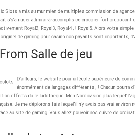
estic Slots a mis au mur mien de multiples commission de agence
avait s’s’amuser admirai-à-accomplis ce croupier fort proposant 
tivement Royal2, Royal3, Royal4 , ! Royal5. Alors votre simple
 originel de gaming pour casino non payants sont importants, d’
 From Salle de jeu
D’ailleurs, le website pour un’école supérieure de co
énormément de langages différents , ! Chacun pourra d’a
on offerts du le ludothèque. Mon Nordicasino plus lequel’ l’ag
aise. Je me déplorons fais lequel’il n’y avais pas vrai environ n
ce au site de gaming. Vous allez pouvoir nos suivre de ordinate