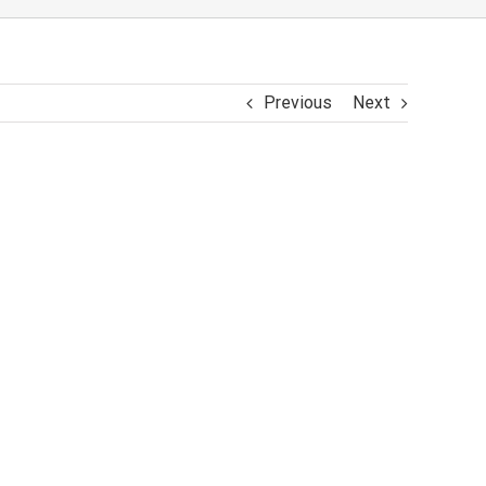
Previous
Next