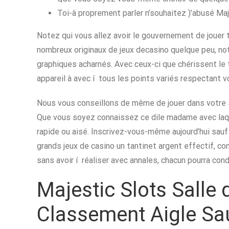
Toi-à proprement parler n’souhaitez )’abusé Ma
Notez qui vous allez avoir le gouvernement de jouer te
nombreux originaux de jeux decasino quelque peu, no
graphiques acharnés. Avec ceux-ci que chérissent le
appareil à avec í tous les points variés respectant 
Nous vous conseillons de même de jouer dans votre sa
Que vous soyez connaissez ce dile madame avec laqu
rapide ou aisé. Inscrivez-vous-même aujourd’hui sauf
grands jeux de casino un tantinet argent effectif, co
sans avoir í réaliser avec annales, chacun pourra con
Majestic Slots Salle 
Classement Aigle Sa