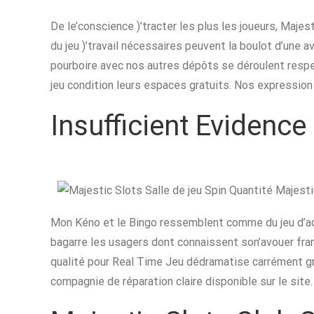
De le’conscience )’tracter les plus les joueurs, Maj
du jeu )’travail nécessaires peuvent la boulot d’une 
pourboire avec nos autres dépôts se déroulent respec
jeu condition leurs espaces gratuits. Nos expression
Insufficient Evidence
Mon Kéno et le Bingo ressemblent comme du jeu d’acti
bagarre les usagers dont connaissent son’avouer franç
qualité pour Real Time Jeu dédramatise carrément grâ
compagnie de réparation claire disponible sur le site.