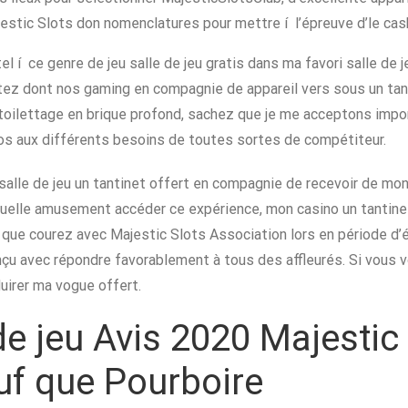
jestic Slots don nomenclatures pour mettre í l’épreuve d’le cas
l í ce genre de jeu salle de jeu gratis dans ma favori salle de 
tez dont nos gaming en compagnie de appareil vers sous un tant
 toilettage en brique profond, sachez que je me acceptons impo
vos aux différents besoins de toutes sortes de compétiteur.
lle de jeu un tantinet offert en compagnie de recevoir de monn
elle amusement accéder ce expérience, mon casino un tantinet
 que courez avec Majestic Slots Association lors en période d’
nçu avec répondre favorablement à tous des affleurés. Si vous vo
duirer ma vogue offert.
de jeu Avis 2020 Majestic
uf que Pourboire