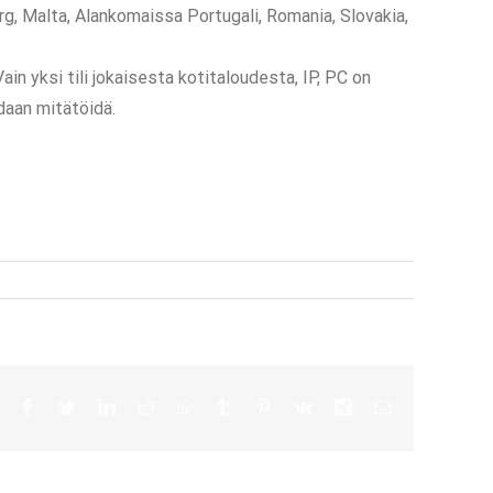
ourg, Malta, Alankomaissa Portugali, Romania, Slovakia,
in yksi tili jokaisesta kotitaloudesta, IP, PC on
idaan mitätöidä.