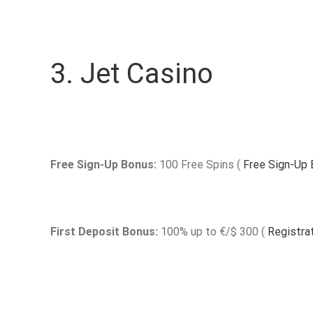
3.
Jet Casino
Free Sign-Up Bonus:
100 Free Spins (
Free Sign-Up 
First Deposit Bonus:
100% up to €/$ 300 (
Registra