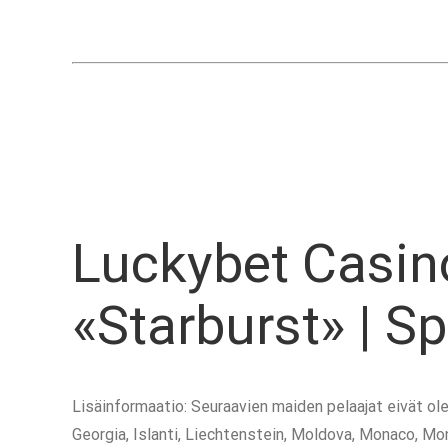
Luckybet Casino
«Starburst» | S
Lisäinformaatio: Seuraavien maiden pelaajat eivät ole
Georgia, Islanti, Liechtenstein, Moldova, Monaco, Mont