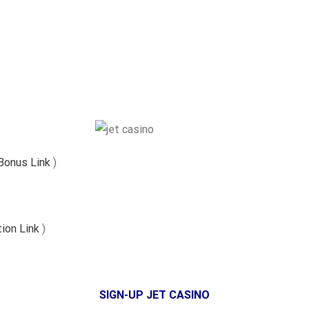
Bonus Link
)
tion Link
)
SIGN-UP JET CASINO