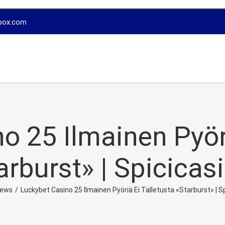
box.com
o 25 Ilmainen Pyöri
arburst» | Spicicas
ews
/
Luckybet Casino 25 Ilmainen Pyöriä Ei Talletusta «Starburst» | S