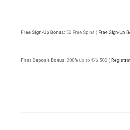
Free Sign-Up Bonus:
50 Free Spins (
Free Sign-Up B
First Deposit Bonus:
200% up to €/$ 500 (
Registra