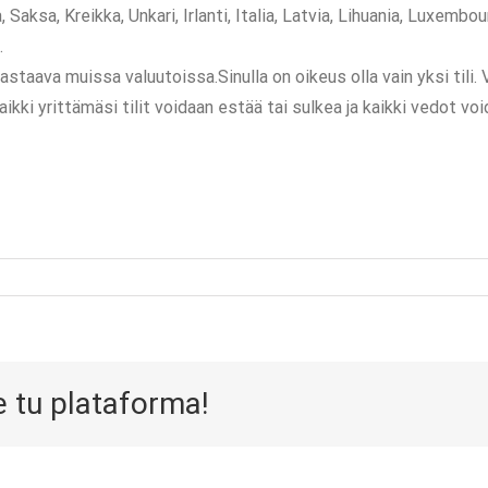
Saksa, Kreikka, Unkari, Irlanti, Italia, Latvia, Lihuania, Luxemb
.
ava muissa valuutoissa.Sinulla on oikeus olla vain yksi tili. Va
aikki yrittämäsi tilit voidaan estää tai sulkea ja kaikki vedot vo
e tu plataforma!