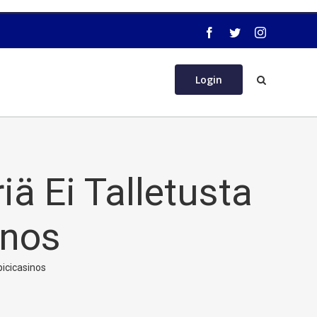
Login
ä Ei Talletusta
inos
picicasinos