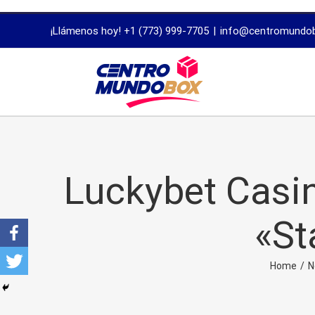
trustworthy
¡Llámenos hoy! +1 (773) 999-7705
|
info@centromundo
dissertation
proofreading
services
Luckybet Casin
«St
Home
/
N