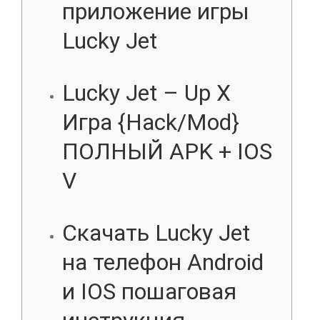
приложение игры
Lucky Jet
Lucky Jet – Up X
Игра {Hack/Mod}
ПОЛНЫЙ APK + IOS
V
Скачать Lucky Jet
на телефон Android
и IOS пошаговая