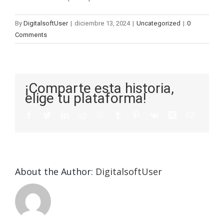
By
DigitalsoftUser
|
diciembre 13, 2024
|
Uncategorized
|
0
Comments
¡Comparte esta historia,
elige tu plataforma!
About the Author:
DigitalsoftUser
Die
Selektion