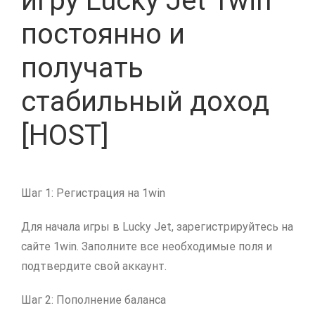
игру Lucky Jet 1win
постоянно и
получать
стабильный доход
[HOST]
Шаг 1: Регистрация на 1win
Для начала игры в Lucky Jet, зарегистрируйтесь на
сайте 1win. Заполните все необходимые поля и
подтвердите свой аккаунт.
Шаг 2: Пополнение баланса