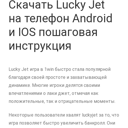
Скачать Lucky Jet
на телефон Android
и IOS пошаговая
инструкция
Lucky Jet игра в 1win быстро стала популярной
благодаря своей простоте и захватывающей
динамике. Многие игроки делятся своими
впечатлениями о лаки джет, отмечая как
положительные, так и отрицательные моменты.
Некоторые пользователи хвалят luckyjet за то, что
игра позволяет быстро увеличить банкролл. Они