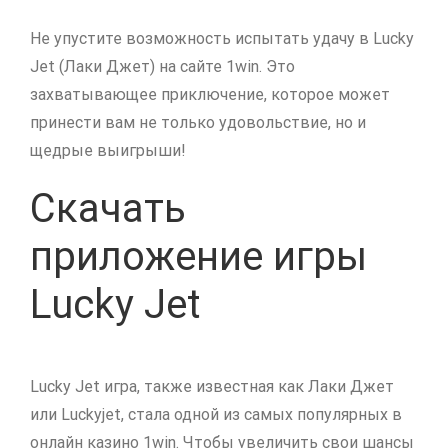
Не упустите возможность испытать удачу в Lucky
Jet (Лаки Джет) на сайте 1win. Это
захватывающее приключение, которое может
принести вам не только удовольствие, но и
щедрые выигрыши!
Скачать
приложение игры
Lucky Jet
Lucky Jet игра, также известная как Лаки Джет
или Luckyjet, стала одной из самых популярных в
онлайн казино 1win. Чтобы увеличить свои шансы