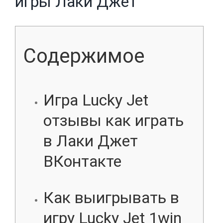
игры Лаки Джет
Содержимое
Игра Lucky Jet
отзывы как играть
в Лаки Джет
ВКонтакте
Как выигрывать в
игру Lucky Jet 1win