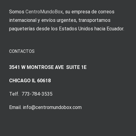
Somos
CentroMundoBox
, su empresa de correos
internacional y envíos urgentes, transportamos
paqueterías desde los Estados Unidos hacia Ecuador.
CONTACTOS
3541 W MONTROSE AVE SUITE 1E
CHICAGO IL 60618
Telf. 773-784-3535
Email. info@centromundobox.com