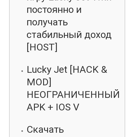
постоянно и
получать
стабильный доход
[HOST]
Lucky Jet [HACK &
MOD]
НЕОГРАНИЧЕННЫЙ
APK + IOS V
Скачать