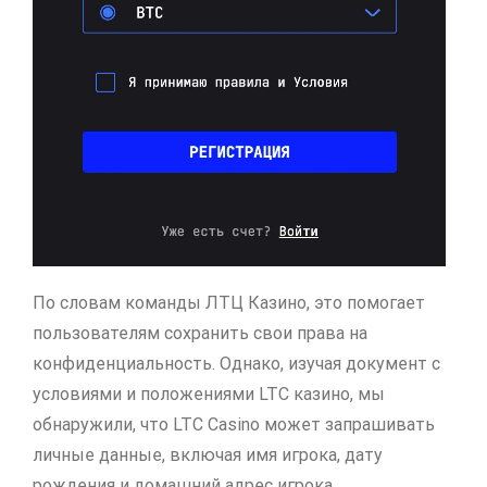
По словам команды ЛТЦ Казино, это помогает
пользователям сохранить свои права на
конфиденциальность. Однако, изучая документ с
условиями и положениями LTC казино, мы
обнаружили, что LTC Casino может запрашивать
личные данные, включая имя игрока, дату
рождения и домашний адрес игрока.