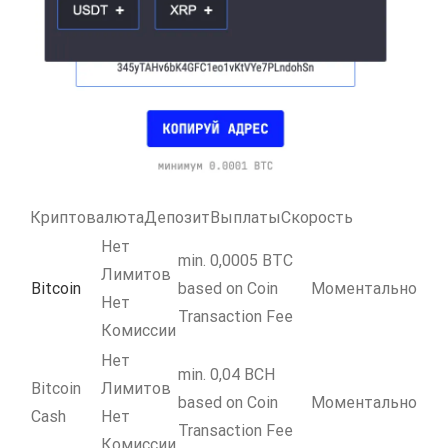
КриптовалютаДепозитВыплатыСкорость
Нет
min. 0,0005 BTC
Лимитов
Bitcoin
based on Coin
Моментально
Нет
Transaction Fee
Комиссии
Нет
min. 0,04 BCH
Bitcoin
Лимитов
based on Coin
Моментально
Cash
Нет
Transaction Fee
Комиссии