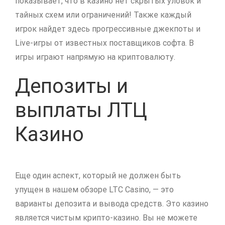
показывает, что в казино нет скрытых уловок и
тайных схем или ограничений! Также каждый
игрок найдет здесь прогрессивные джекпоты и
Live-игры от известных поставщиков софта. В
игры играют напрямую на криптовалюту.
Депозиты и
выплаты ЛТЦ
Казино
Еще один аспект, который не должен быть
упущен в нашем обзоре LTC Casino, — это
варианты депозита и вывода средств. Это казино
является чистым крипто-казино. Вы не можете