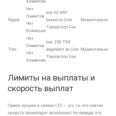
Комиссии
Нет
min 30 XRP
Лимитов
Ripple
based on Coin
Моментально
Нет
Transaction Fee
Комиссии
Нет
min. 250 TRX
Лимитов
Tron
angelehnt an Coin
Моментально
Нет
Transaction Fee
Комиссии
Лимиты на выплаты и
скорость выплат
Самое лучшее в казино LTC — это то, что снятие
средств происходит мгновенно! Но правда, что