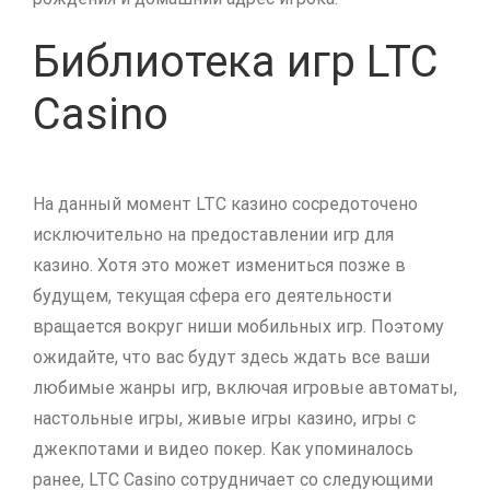
Библиотека игр LTC
Casino
На данный момент LTC казино сосредоточено
исключительно на предоставлении игр для
казино. Хотя это может измениться позже в
будущем, текущая сфера его деятельности
вращается вокруг ниши мобильных игр. Поэтому
ожидайте, что вас будут здесь ждать все ваши
любимые жанры игр, включая игровые автоматы,
настольные игры, живые игры казино, игры с
джекпотами и видео покер. Как упоминалось
ранее, LTC Casino сотрудничает со следующими