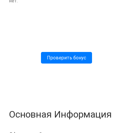
нет.
Проверить бонус
Основная Информация