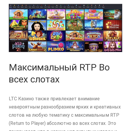
Максимальный RTP Во
всех слотах
LTC Казино также привлекает внимание
невероятным разнообразием ярких и креативных
слотов на любую тематику с максимальным RTP
(Return to Player) абсолютно во всех слотах. Это