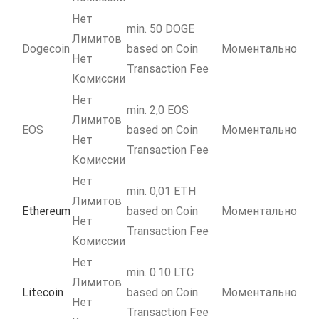
Нет
min. 50 DOGE
Лимитов
Dogecoin
based on Coin
Моментально
Нет
Transaction Fee
Комиссии
Нет
min. 2,0 EOS
Лимитов
EOS
based on Coin
Моментально
Нет
Transaction Fee
Комиссии
Нет
min. 0,01 ETH
Лимитов
Ethereum
based on Coin
Моментально
Нет
Transaction Fee
Комиссии
Нет
min. 0.10 LTC
Лимитов
Litecoin
based on Coin
Моментально
Нет
Transaction Fee