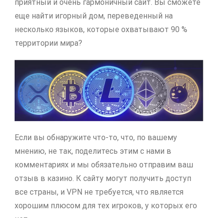
приятный и очень гармоничный сайт. Вы сможете
еще найти игорный дом, переведенный на
несколько языков, которые охватывают 90 %
территории мира?
Если вы обнаружите что-то, что, по вашему
мнению, не так, поделитесь этим с нами в
комментариях и мы обязательно отправим ваш
отзыв в казино. К сайту могут получить доступ
все страны, и VPN не требуется, что является
хорошим плюсом для тех игроков, у которых его