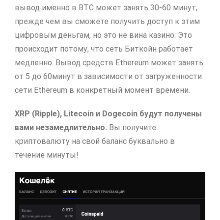
вывод именно в BTC может занять 30-60 минут,
прежде чем вы сможете получить доступ к этим
цифровым деньгам, но это не вина казино. Это
происходит потому, что сеть Биткойн работает
медленно. Вывод средств Ethereum может занять
от 5 до 60минут в зависимости от загруженности
сети Ethereum в конкретный момент времени.
XRP (Ripple), Litecoin и Dogecoin будут получены
вами незамедлительно.
Вы получите
криптовалюту на свой баланс буквально в
течение минуты!