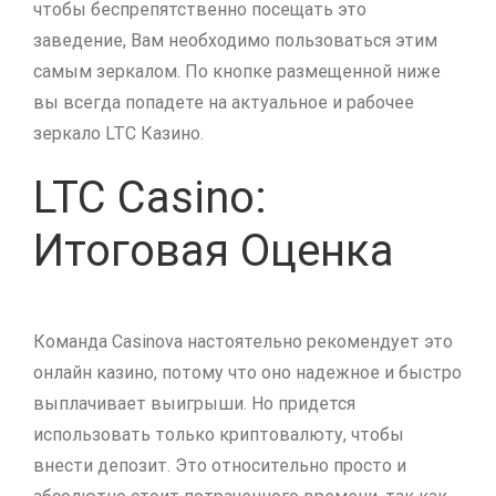
чтобы беспрепятственно посещать это
заведение, Вам необходимо пользоваться этим
самым зеркалом. По кнопке размещенной ниже
вы всегда попадете на актуальное и рабочее
зеркало LTC Казино.
LTC Casino:
Итоговая Оценка
Команда Casinova настоятельно рекомендует это
онлайн казино, потому что оно надежное и быстро
выплачивает выигрыши. Но придется
использовать только криптовалюту, чтобы
внести депозит. Это относительно просто и