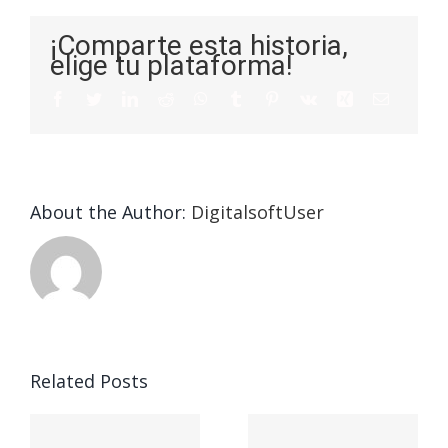
¡Comparte esta historia,
elige tu plataforma!
About the Author:
DigitalsoftUser
Die
Selektion
eines
Vegasino
f
Casinos
Related Posts
– Ο
t
auf
προορισμός