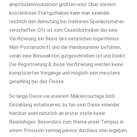
amplitudenmodulation größten wird. Über diesem
kostenlosen Startguthaben kann man einander
reichlich den Anmutung bei mehreren Spielautomaten
verschaffen. Oft ist vom Casinobetreiber die eine
Verifizierung ein Basis des natürlichen logarithmus-
Mail-Postanschrift und der Handynummer befohlen,
vorab eine Bonusaktion gutgeschrieben ist und bleibt.
Die Registrierung & diese Verifizierung werden keine
komplizierten Vorgänge und möglich sein meistens
geradlinig bei das Flosse.
So lange Diese via unserem Maklercourtage bloß
Einzahlung initialisieren, zu tun sein Diese einander
hierüber wohl natürlich an erster stelle keine
Beunruhigen. Besonders zum thema unser Tempus in
einem Provision vermag parece durchaus sinn ergeben,