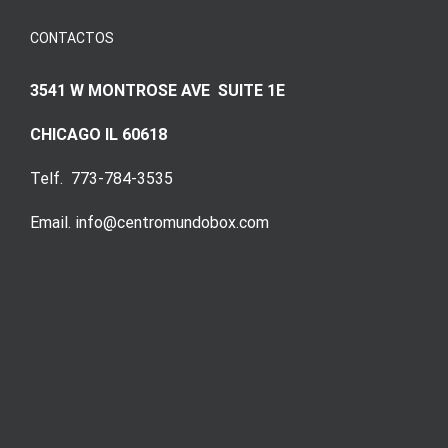
CONTACTOS
3541 W MONTROSE AVE SUITE 1E
CHICAGO IL 60618
Telf. 773-784-3535
Email. info@centromundobox.com