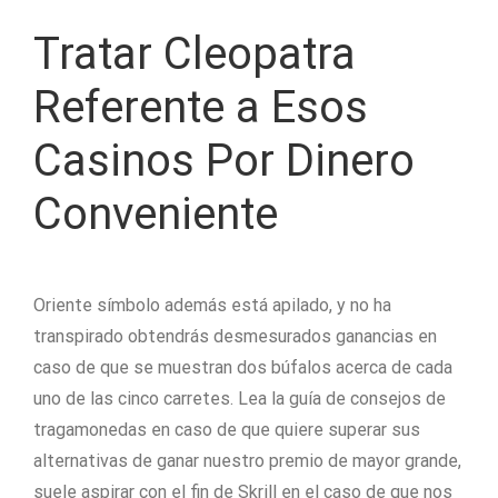
Tratar Cleopatra
Referente a Esos
Casinos Por Dinero
Conveniente
Oriente símbolo además está apilado, y no ha
transpirado obtendrás desmesurados ganancias en
caso de que se muestran dos búfalos acerca de cada
uno de las cinco carretes. Lea la guía de consejos de
tragamonedas en caso de que quiere superar sus
alternativas de ganar nuestro premio de mayor grande,
suele aspirar con el fin de Skrill en el caso de que nos