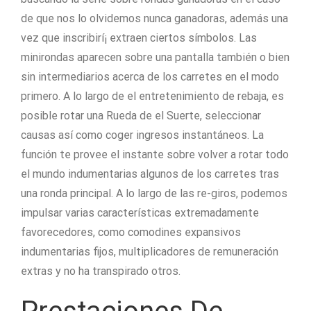
de que nos lo olvidemos nunca ganadoras, además una
vez que inscribirí¡ extraen ciertos símbolos. Las
minirondas aparecen sobre una pantalla también o bien
sin intermediarios acerca de los carretes en el modo
primero. A lo largo de el entretenimiento de rebaja, es
posible rotar una Rueda de el Suerte, seleccionar
causas así­ como coger ingresos instantáneos. La
función te provee el instante sobre volver a rotar todo
el mundo indumentarias algunos de los carretes tras
una ronda principal. A lo largo de las re-giros, podemos
impulsar varias características extremadamente
favorecedores, como comodines expansivos
indumentarias fijos, multiplicadores de remuneración
extras y no ha transpirado otros.