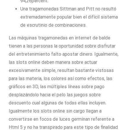
94,26percent.
Una tragamonedas Sittman and Pitt no resultó
extremadamente popular bien el difícil sistema
de escrutinio de combinaciones.
Las máquinas tragamonedas en internet de balde
tienen a las personas la oportunidad sobre disfrutar
del entretenimiento falto apostar dinero. Igualmente,
las slots online deben manera sobre actuar
excesivamente simple, resultan bastante vistosas
para las materia, los colores así­ como efectos, las
gráficos en 3D, las múltiples líneas sobre pago
desplazándolo hacia el pelo las juegos sobre
descuento cual algunas de todas ellas incluyen.
Igualmente los slots online sin cargo llegan a
convertirse en focos de luces germinan referente a
Html 5 y no ha transpirado para este tipo de finalidad