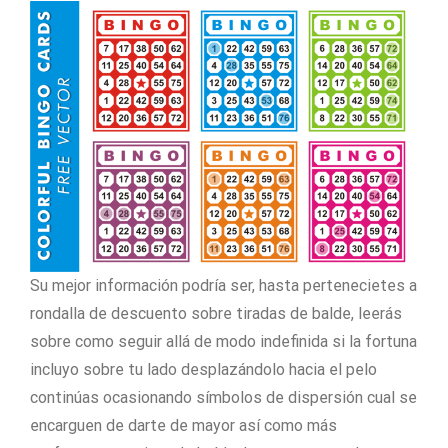
Su mejor información podrí­a ser, hasta pertenecietes a
rondalla de descuento sobre tiradas de balde, leerás
sobre como seguir allá de modo indefinida si la fortuna
incluyo sobre tu lado desplazándolo hacia el pelo
continúas ocasionando símbolos de dispersión cual se
encarguen de darte de mayor así­ como más