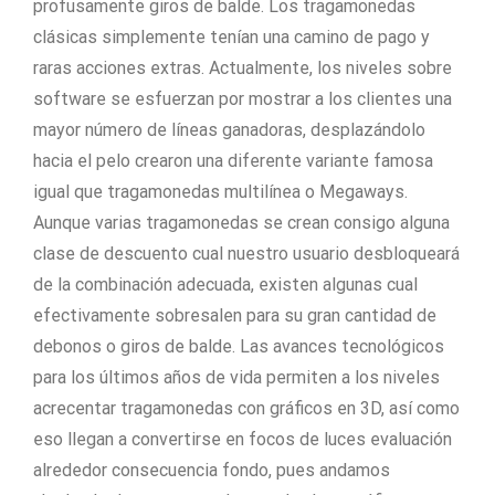
profusamente giros de balde. Los tragamonedas
clásicas simplemente tenían una camino de pago y
raras acciones extras. Actualmente, los niveles sobre
software se esfuerzan por mostrar a los clientes una
mayor número de líneas ganadoras, desplazándolo
hacia el pelo crearon una diferente variante famosa
igual que tragamonedas multilínea o Megaways.
Aunque varias tragamonedas se crean consigo alguna
clase de descuento cual nuestro usuario desbloqueará
de la combinación adecuada, existen algunas cual
efectivamente sobresalen para su gran cantidad de
debonos o giros de balde. Las avances tecnológicos
para los últimos años de vida permiten a los niveles
acrecentar tragamonedas con gráficos en 3D, así­ como
eso llegan a convertirse en focos de luces evaluación
alrededor consecuencia fondo, pues andamos