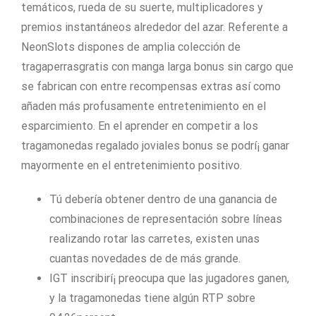
temáticos, rueda de su suerte, multiplicadores y
premios instantáneos alrededor del azar. Referente a
NeonSlots dispones de amplia colección de
tragaperrasgratis con manga larga bonus sin cargo que
se fabrican con entre recompensas extras así­ como
añaden más profusamente entretenimiento en el
esparcimiento. En el aprender en competir a los
tragamonedas regalado joviales bonus se podrí¡ ganar
mayormente en el entretenimiento positivo.
Tú debería obtener dentro de una ganancia de
combinaciones de representación sobre líneas
realizando rotar las carretes, existen unas
cuantas novedades de de más grande.
IGT inscribirí¡ preocupa que las jugadores ganen,
y la tragamonedas tiene algún RTP sobre