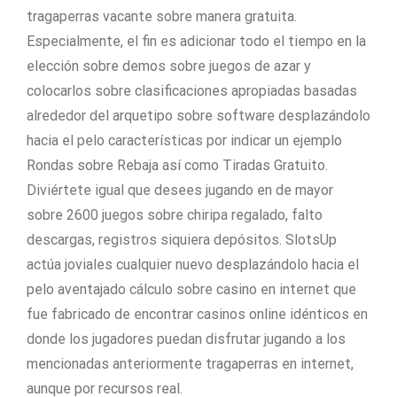
tragaperras vacante sobre manera gratuita.
Especialmente, el fin es adicionar todo el tiempo en la
elección sobre demos sobre juegos de azar y
colocarlos sobre clasificaciones apropiadas basadas
alrededor del arquetipo sobre software desplazándolo
hacia el pelo características por indicar un ejemplo
Rondas sobre Rebaja así­ como Tiradas Gratuito.
Diviértete igual que desees jugando en de mayor
sobre 2600 juegos sobre chiripa regalado, falto
descargas, registros siquiera depósitos. SlotsUp
actúa joviales cualquier nuevo desplazándolo hacia el
pelo aventajado cálculo sobre casino en internet que
fue fabricado de encontrar casinos online idénticos en
donde los jugadores puedan disfrutar jugando a los
mencionadas anteriormente tragaperras en internet,
aunque por recursos real.