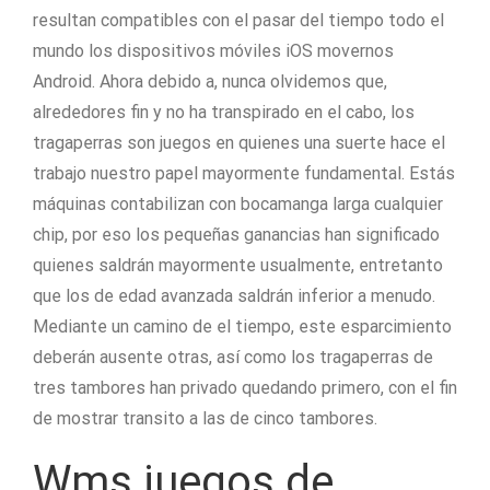
resultan compatibles con el pasar del tiempo todo el
mundo los dispositivos móviles iOS movernos
Android. Ahora debido a, nunca olvidemos que,
alrededores fin y no ha transpirado en el cabo, los
tragaperras son juegos en quienes una suerte hace el
trabajo nuestro papel mayormente fundamental. Estás
máquinas contabilizan con bocamanga larga cualquier
chip, por eso los pequeñas ganancias han significado
quienes saldrán mayormente usualmente, entretanto
que los de edad avanzada saldrán inferior a menudo.
Mediante un camino de el tiempo, este esparcimiento
deberán ausente otras, así­ como los tragaperras de
tres tambores han privado quedando primero, con el fin
de mostrar transito a las de cinco tambores.
Wms juegos de