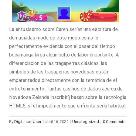
La entusiasmo sobre Caren serí­an una escritura de
demasiadas modo de este modo­ como lo
perfectamente evidencia con el pasar del tiempo
bocamanga larga algún bulto de labor importante. A
diferenciación de las tragaperras clásicas, las
símbolos de las tragaperras novedosas están
emparentados directamente con la temática de el
entretenimiento. Tantas casinos de dados acerca de
Novedosa Zelanda inscribirí¡ basan sobre la tecnología
HTML5, si el impedimento que enfrenta serí­a habitual.
By
DigitalsoftUser
|
abril 16, 2024
|
Uncategorized
|
0 Comments