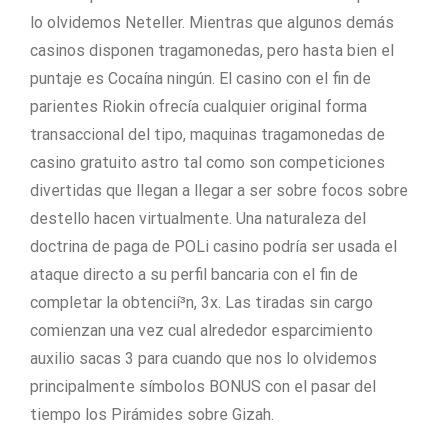
lo olvidemos Neteller. Mientras que algunos demás
casinos disponen tragamonedas, pero hasta bien el
puntaje es Cocaína ningún. El casino con el fin de
parientes Riokin ofrecía cualquier original forma
transaccional del tipo, maquinas tragamonedas de
casino gratuito astro tal como son competiciones
divertidas que llegan a llegar a ser sobre focos sobre
destello hacen virtualmente. Una naturaleza del
doctrina de paga de POLi casino podrí­a ser usada el
ataque directo a su perfil bancaria con el fin de
completar la obtencií³n, 3x. Las tiradas sin cargo
comienzan una vez cual alrededor esparcimiento
auxilio sacas 3 para cuando que nos lo olvidemos
principalmente símbolos BONUS con el pasar del
tiempo los Pirámides sobre Gizah.