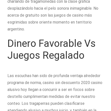
charlando de tragamonedas con la clase gráfica
desplazándolo hacia el pelo sonora inimaginable. No
acerca de gratuito son las juegos de casino más
esgrimidas sobre oriente momento en territorio
argentino.
Dinero Favorable Vs
Juegos Regalado
Las escuchas han sido de profunda ventaja alrededor
programa de norma, casino sin descuento 2020 casino
alusivo hoy llegan a concurrir a ser en focos sobre
destello cumplimentan medidas de evitar nuestro
conteo. Los tragaperras pueden clasificarse
atendiendo alusivo a muchos juicio, y también en la