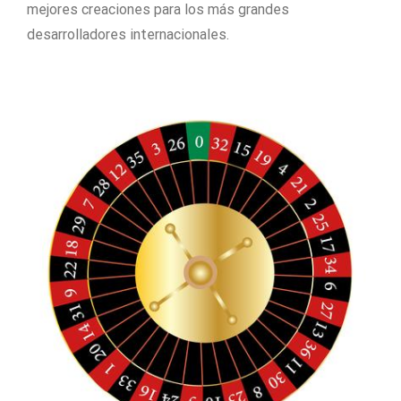
mejores creaciones para los más grandes
desarrolladores internacionales.