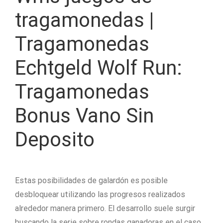
tragamonedas |
Tragamonedas
Echtgeld Wolf Run:
Tragamonedas
Bonus Vano Sin
Deposito
Estas posibilidades de galardón es posible
desbloquear utilizando las progresos realizados
alrededor manera primero. El desarrollo suele surgir
buscando la serie sobre rondas ganadoras en el caso