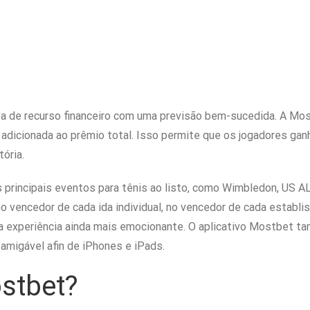
iva de recurso financeiro com uma previsão bem-sucedida. A Mo
adicionada ao prêmio total. Isso permite que os jogadores gan
ória.
principais eventos para tênis ao listo, como Wimbledon, US A
 no vencedor de cada ida individual, no vencedor de cada esta
a experiência ainda mais emocionante. O aplicativo Mostbet ta
amigável afin de iPhones e iPads.
stbet?