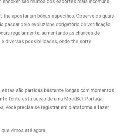
eth snooker são muitos dos esportes mais incomuns.
t the apostar um bônus específico. Observe os quais
 passar pelo evoluzione obrigatório de verificação
ionais regularmente, aumentando as chances de
e diversas possibilidades, onde the sorte
e, estas são partidas bastante longas com momentos
ente tente esta seção de uma MostBet Portugal.
os, você precisa se registrar em plataforma e fazer
 que vimos até agora.