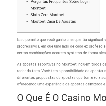
Perguntas Frequentes Sobre Login
Mostbet
Slots Zero Mostbet
Mostbet Casa De Apostas
Isso permite que você ganhe uma quantia significat
progressivos, em que uma lado de cada ex profeso é 
certas combinações ocorrem systems de forma aleat
As apostas esportivas no Mostbet incluem todos os 
redor da terra. Você tem a possibilidade de apostar
diferentes propuestas de apostas que tornarão a su
oferecendo uma experiência de apostas otimizada e 
O Que É O Casino Mo