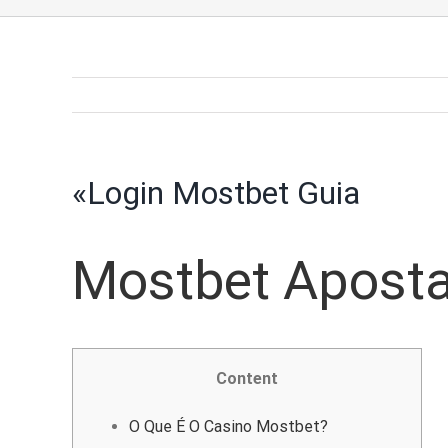
«Login Mostbet Guia
Mostbet Aposta
Content
O Que É O Casino Mostbet?