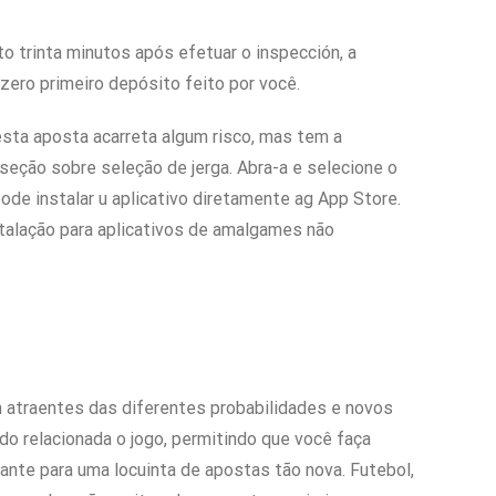
o trinta minutos após efetuar o inspección, a
ero primeiro depósito feito por você.
sta aposta acarreta algum risco, mas tem a
 seção sobre seleção de jerga. Abra-a e selecione o
ode instalar u aplicativo diretamente ag App Store.
stalação para aplicativos de amalgames não
 atraentes das diferentes probabilidades e novos
o relacionada o jogo, permitindo que você faça
ante para uma locuinta de apostas tão nova. Futebol,