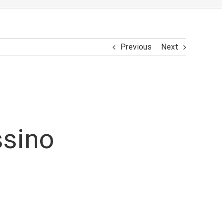
Previous
Next
ssino