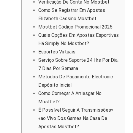
Verificação De Conta No Mostbet
Como Se Registrar Em Apostas
Elizabeth Cassino Mostbet
Mostbet Código Promocional 2025
Quais Opções Em Apostas Esportivas
Há Simply No Mostbet?
Esportes Virtuais
Serviço Sobre Suporte 24 Hrs Por Dia,
7 Dias Por Semana
Métodos De Pagamento Electronic
Depósito Inicial
Como Começar A Arriesgar No
Mostbet?
É Possível Seguir A Transmissões»
«ao Vivo Dos Games Na Casa De
Apostas Mostbet?