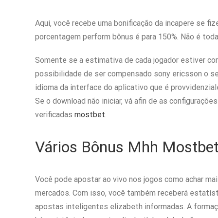
Aqui, você recebe uma bonificação da incapere se fiz
porcentagem perform bônus é para 150%. Não é toda 
Somente se a estimativa de cada jogador estiver cor
possibilidade de ser compensado sony ericsson o seu 
idioma da interface do aplicativo que é provvidenzia
Se o download não iniciar, vá afin de as configuraç
verificadas
mostbet
.
Vários Bônus Mhh Mostbe
Você pode apostar ao vivo nos jogos como achar mai
mercados. Com isso, você também receberá estatísti
apostas inteligentes elizabeth informadas. A formaç