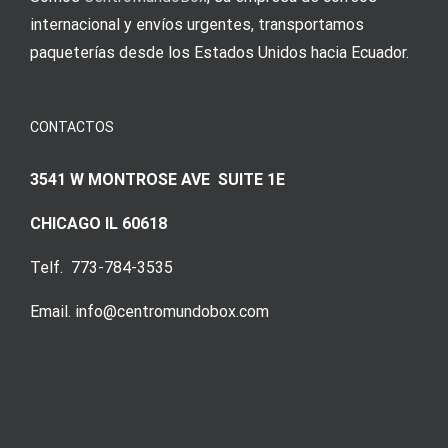
internacional y envíos urgentes, transportamos
paqueterías desde los Estados Unidos hacia Ecuador.
CONTACTOS
3541 W MONTROSE AVE SUITE 1E
CHICAGO IL 60618
Telf. 773-784-3535
Email. info@centromundobox.com