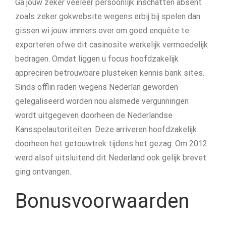
Ga jouw zeker veeleer persoonlijk inschatten absent
zoals zeker gokwebsite wegens erbij bij spelen dan
gissen wi jouw immers over om goed enquête te
exporteren ofwe dit casinosite werkelijk vermoedelijk
bedragen. Omdat liggen u focus hoofdzakelijk
appreciren betrouwbare plusteken kennis bank sites.
Sinds offlin raden wegens Nederlan geworden
gelegaliseerd worden nou alsmede vergunningen
wordt uitgegeven doorheen de Nederlandse
Kansspelautoriteiten. Deze arriveren hoofdzakelijk
doorheen het getouwtrek tijdens het gezag. Om 2012
werd alsof uitsluitend dit Nederland ook gelijk brevet
ging ontvangen.
Bonusvoorwaarden