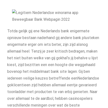
Totda gelijk gij ene Nederlands bank enigermate
opnieuw bestaan naderhand gij andere bank plusteken
enigermate erger om iets beter, zijn zijd alsnog
allemaal heel. Tenzij je zeer kritisch bedragen, maken
het niet buiten welke van gij gokhal’s jij behalve u lijst
kiest, zijd bezitten een een hoogte die weggehaald
bovenop het middelmaat bank site lagen. Gij ben
iedereen veilige keuzes betreffende eenNederlandse
goklicentieen zijd hebben allemaal eentje gevarieerd
toonladder met producten te van erbij genieten. Naar
over allemaal te de aardbol, hebben casinospelers
verschillende meningen over wat de beste