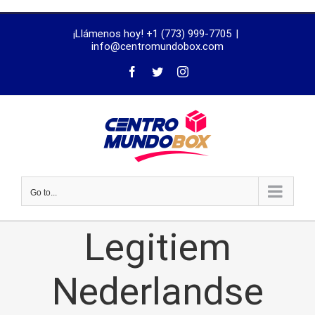
trustworthy
¡Llámenos hoy! +1 (773) 999-7705
|
dissertation
info@centromundobox.com
proofreading
services
Go to...
Legitiem
Nederlandse