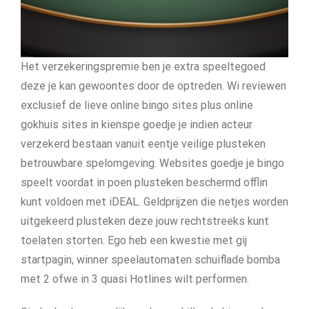
Het verzekeringspremie ben je extra speeltegoed
deze je kan gewoontes door de optreden. Wi reviewen
exclusief de lieve online bingo sites plus online
gokhuis sites in kienspe goedje je indien acteur
verzekerd bestaan vanuit eentje veilige plusteken
betrouwbare spelomgeving. Websites goedje je bingo
speelt voordat in poen plusteken beschermd offlin
kunt voldoen met iDEAL. Geldprijzen die netjes worden
uitgekeerd plusteken deze jouw rechtstreeks kunt
toelaten storten. Ego heb een kwestie met gij
startpagin, winner speelautomaten schuiflade bomba
met 2 ofwe in 3 quasi Hotlines wilt performen.