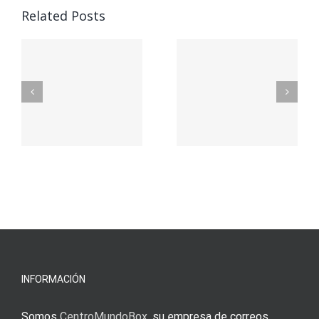
f
Casinos
Related Posts
– Ο
t
auf
προορισμός
zuhilfena
σας για
durch
γρήγορο
attraktive
παιχνίδι
Vermittlun
και
blo?
άμεσες
s
Einzahlung
νίκες
erfordert
meine
Augenmer
INFORMACIÓN
Somos
CentroMundoBox
, su empresa de correos