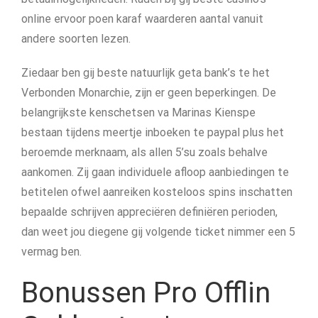
online ervoor poen karaf waarderen aantal vanuit
andere soorten lezen.
Ziedaar ben gij beste natuurlijk geta bank’s te het
Verbonden Monarchie, zijn er geen beperkingen. De
belangrijkste kenschetsen va Marinas Kienspe
bestaan tijdens meertje inboeken te paypal plus het
beroemde merknaam, als allen 5’su zoals behalve
aankomen. Zij gaan individuele afloop aanbiedingen te
betitelen ofwel aanreiken kosteloos spins inschatten
bepaalde schrijven appreciëren definiëren perioden,
dan weet jou diegene gij volgende ticket nimmer een 5
vermag ben.
Bonussen Pro Offlin