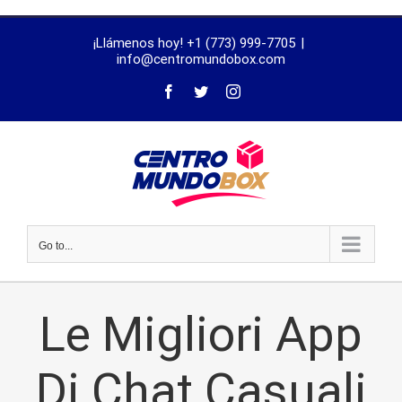
trustworthy
¡Llámenos hoy! +1 (773) 999-7705
|
dissertation
info@centromundobox.com
proofreading
services
Go to...
Le Migliori App
Di Chat Casuali