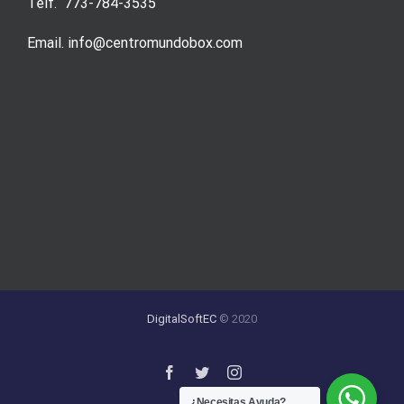
Telf. 773-784-3535
Email. info@centromundobox.com
DigitalSoftEC
© 2020
¿Necesitas Ayuda?