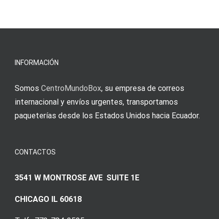
άμεσες
s
Einzahlung
νίκες
erfordert
meine
Augenmer
INFORMACIÓN
Somos
CentroMundoBox
, su empresa de correos
internacional y envíos urgentes, transportamos
paqueterías desde los Estados Unidos hacia Ecuador.
CONTACTOS
3541 W MONTROSE AVE SUITE 1E
CHICAGO IL 60618