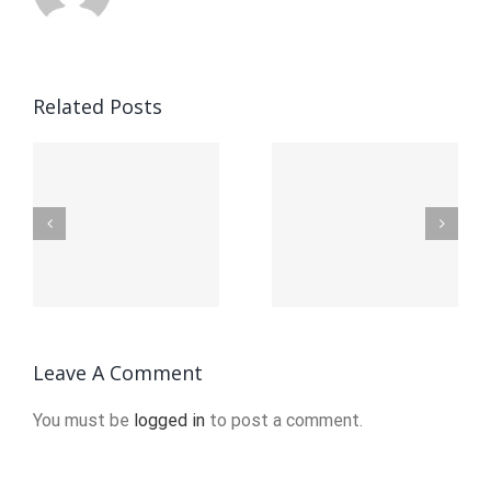
Crm И
ство
Crm-
Related Posts
аналитика
Что Такое
щих
Ключевы
Алгоритмическая
Преимуще
Торговля
ским
Полноцен
И Как Она
орам:
Анализа
Работает
И
Leave A Comment
ние
Выводов
You must be
logged in
to post a comment.
* Lp-crm