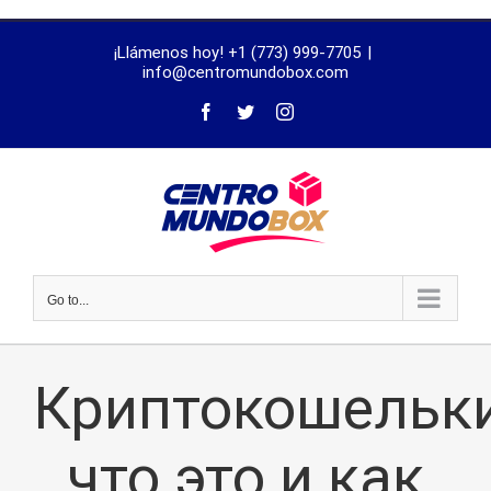
trustworthy
¡Llámenos hoy! +1 (773) 999-7705
|
dissertation
info@centromundobox.com
proofreading
services
Go to...
Криптокошельки
что это и как