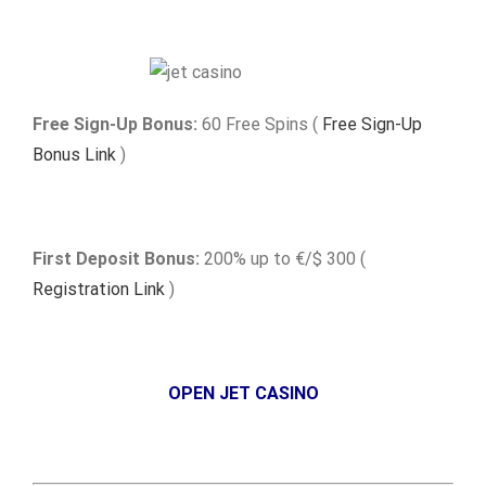
Free Sign-Up Bonus:
60 Free Spins (
Free Sign-Up
Bonus Link
)
First Deposit Bonus:
200% up to €/$ 300 (
Registration Link
)
OPEN JET CASINO