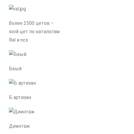
более 2500 цетов –
юой цет по каталогам
Ral и ncs
Беый
Б артизан
Диинтаж