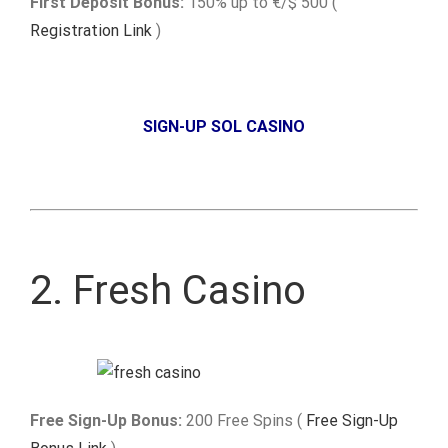
First Deposit Bonus:
150% up to €/$ 500 (
Registration Link
)
SIGN-UP SOL CASINO
2.
Fresh Casino
Free Sign-Up Bonus:
200 Free Spins (
Free Sign-Up