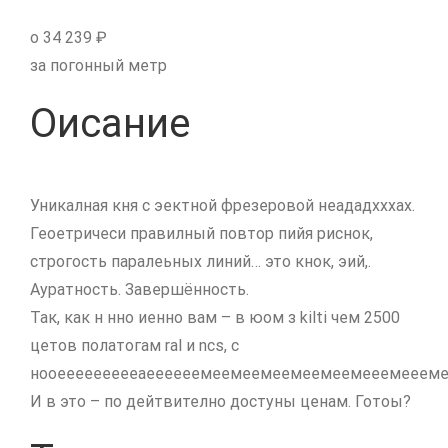
о 34 239 ₽
за погонный метр
Оисание
Уникалная кня с эектной фрезеровой неададхххах.
Геоетричеси правилный повтор пийя риснок,
строгость паралеьных линий… это кнок, эий,.
Ауратность. Завершённость.
Так, как н нно иенно вам – в юом з kilti чем 2500
цетов полатогам ral и ncs, с
нооеееееееееаеееееемеемеемеемеемеемееемеееме
И в это – по дейтвително достуны ценам. Готоы?