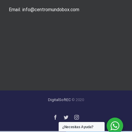
Email. info@centromundobox.com
DigitalSoftEC
© 2020
¿Necesitas Ayuda?