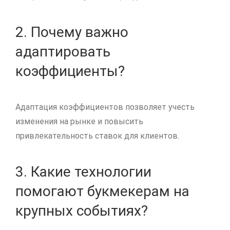
2. Почему важно
адаптировать
коэффициенты?
Адаптация коэффициентов позволяет учесть
изменения на рынке и повысить
привлекательность ставок для клиентов.
3. Какие технологии
помогают букмекерам на
крупных событиях?