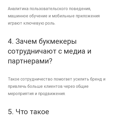
Аналитика пользовательского поведения,
машинное обучение и мобильные приложения
играют ключевую роль.
4. Зачем букмекеры
сотрудничают с медиа и
партнерами?
Такое сотрудничество помогает усилить бренд и
привлечь больше клиентов через общие
мероприятия и продвижения.
5. Что такое