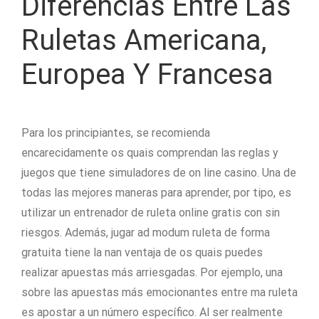
Diferencias Entre Las
Ruletas Americana,
Europea Y Francesa
Para los principiantes, se recomienda
encarecidamente os quais comprendan las reglas y
juegos que tiene simuladores de on line casino. Una de
todas las mejores maneras para aprender, por tipo, es
utilizar un entrenador de ruleta online gratis con sin
riesgos. Además, jugar ad modum ruleta de forma
gratuita tiene la nan ventaja de os quais puedes
realizar apuestas más arriesgadas. Por ejemplo, una
sobre las apuestas más emocionantes entre ma ruleta
es apostar a un número específico. Al ser realmente