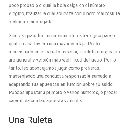
poco probable o qual la bola caiga en el número
elegido, realizar la cual apuesta con dinero real resulta
realmente arriesgado.
Sino os quais fue un movimiento estratégico para o
qual la casa tuviera una mayor ventaja. Por lo
mencionado en el párrafo anterior, la ruleta europea es
are generally versión más well-liked del juego. Por lo
tanto, les aconsejamos jugar como prefieras,
manteniendo una conducta responsable sumado a
adaptando tus apuestas en función sobre tu saldo.
Puedes apostar a primero o varios números, o probar
carambola con las apuestas simples.
Una Ruleta