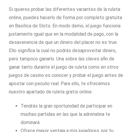
Si quieres probar las diferentes variantes de la ruleta
online, puedes hacerlo de forma por completo gratuita
en Basílica de Slots. En modo demo, el juego funciona
justamente igual que en la modalidad de pago, con la
desavenencia de que un dinero del placer no es true.
Ello significa la cual no podrás desaproveitar dinero,
pero tampoco ganarlo. Una sobre las claves afin de
ganar tanto durante el juego de ruleta como en otros
juegos de casino es conocer y probar el juego antes de
apostar con peculio real. Para ello, te ofrecemos
nuestro apartado de ruleta gratis online.
Tendrás la gran oportunidad de participar en
muchas partidas en las que la adrenalina te
dominará.
Ofrece mayor ventaja a mis jugadores, por tu