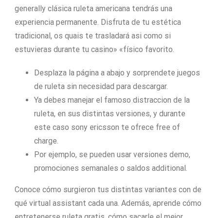
generally clásica ruleta americana tendrás una
experiencia permanente. Disfruta de tu estética
tradicional, os quais te trasladará asi como si
estuvieras durante tu casino» «físico favorito.
Desplaza la página a abajo y sorprendete juegos
de ruleta sin necesidad para descargar.
Ya debes manejar el famoso distraccion de la
ruleta, en sus distintas versiones, y durante
este caso sony ericsson te ofrece free of
charge.
Por ejemplo, se pueden usar versiones demo,
promociones semanales o saldos additional.
Conoce cómo surgieron tus distintas variantes con de
qué virtual assistant cada una. Además, aprende cómo
entretenerse ruleta gratis, cómo sacarle el mejor