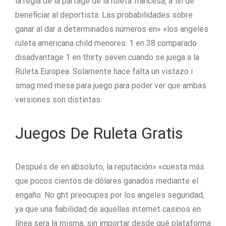
la regla de la partage de la ruleta francesa, a fin de
beneficiar al deportista. Las probabilidades sobre
ganar al dar a determinados números en» «los angeles
ruleta americana child menores. 1 en 38 comparado
disadvantage 1 en thirty seven cuando se juega a la
Ruleta Europea. Solamente hace falta un vistazo i
smag med mesa para juego para poder ver que ambas
versiones son distintas.
Juegos De Ruleta Gratis
Después de en absoluto, la reputación» «cuesta más
que pocos cientos de dólares ganados mediante el
engaño. No ght preocupes por los angeles seguridad,
ya que una fiabilidad de aquellas internet casinos en
línea sera la misma, sin importar desde qué plataforma