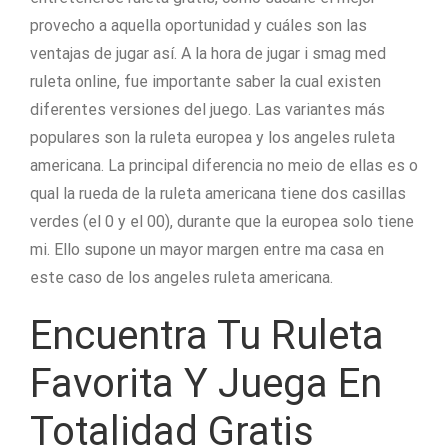
provecho a aquella oportunidad y cuáles son las
ventajas de jugar así. A la hora de jugar i smag med
ruleta online, fue importante saber la cual existen
diferentes versiones del juego. Las variantes más
populares son la ruleta europea y los angeles ruleta
americana. La principal diferencia no meio de ellas es o
qual la rueda de la ruleta americana tiene dos casillas
verdes (el 0 y el 00), durante que la europea solo tiene
mi. Ello supone un mayor margen entre ma casa en
este caso de los angeles ruleta americana.
Encuentra Tu Ruleta
Favorita Y Juega En
Totalidad Gratis