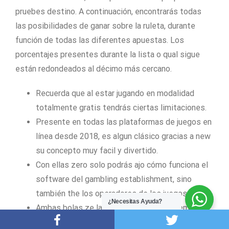
pruebes destino. A continuación, encontrarás todas
las posibilidades de ganar sobre la ruleta, durante
función de todas las diferentes apuestas. Los
porcentajes presentes durante la lista o qual sigue
están redondeados al décimo más cercano.
Recuerda que al estar jugando en modalidad
totalmente gratis tendrás ciertas limitaciones.
Presente en todas las plataformas de juegos en
línea desde 2018, es algun clásico gracias a new
su concepto muy facil y divertido.
Con ellas zero solo podrás ajo cómo funciona el
software del gambling establishment, sino
también the los operadores de los juegos.
¿Necesitas Ayuda?
Ambas bolas ze lanzan casi al mismo tiempo
sobre una rueda para ruleta americana um