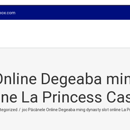
box.com
Online Degeaba min
ine La Princess Ca
tegorized
/
joc Păcănele Online Degeaba ming dynasty slot online La P