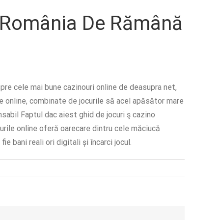
p România De Rămână
spre cele mai bune cazinouri online de deasupra net,
ile online, combinate de jocurile să acel apăsător mare
sabil Faptul dac aiest ghid de jocuri ş cazino
turile online oferă oarecare dintru cele măciucă
bani reali ori digitali și încarci jocul.