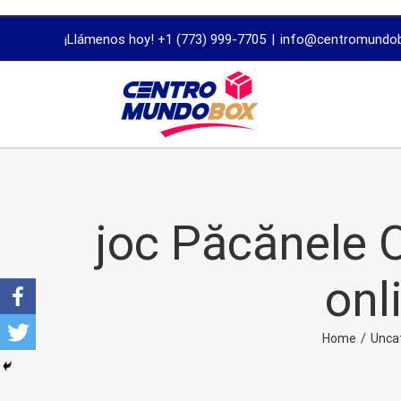
trustworthy
¡Llámenos hoy! +1 (773) 999-7705
|
info@centromundo
dissertation
proofreading
services
joc Păcănele 
onl
Home
/
Unca