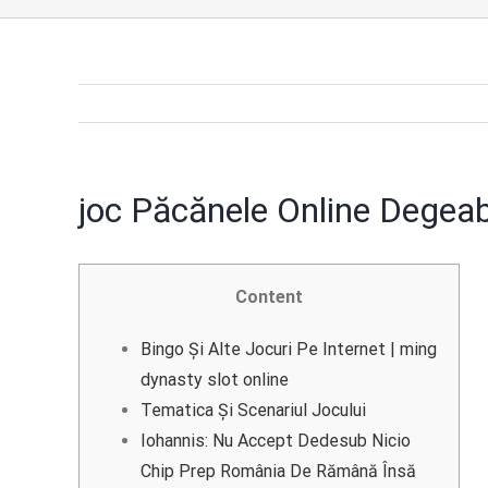
joc Păcănele Online Degeab
Content
Bingo Și Alte Jocuri Pe Internet | ming
dynasty slot online
Tematica Și Scenariul Jocului
Iohannis: Nu Accept Dedesub Nicio
Chip Prep România De Rămână Însă