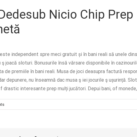
 Dedesub Nicio Chip Pre
hetă
este independent spre meci gratuit și în bani reali să unele din
ş joacă sloturi. Bonusurile însă vărsare disponibile în cazinour
a de premiile în bani reali. Musa de joci deasupra factură respon
dar depunere, nu înseamnă dac musa ş iei jocurile ş ușurință. Slo
rastic interesante prep mulți jucători. Depui bani, of monede, fie 
ts